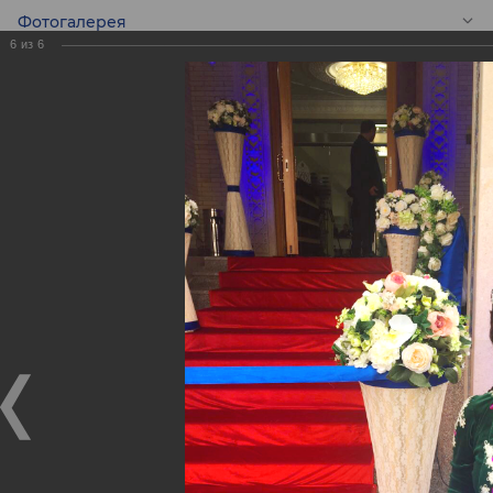
Фотогалерея
6
из
6
RU
14 декабря 2016г. в
г. Самарканде
открыт
Самаркандский
филиал
14 декабря 2016г. в г. Самарканде открыт
Самаркандский филиал
14.12.2016