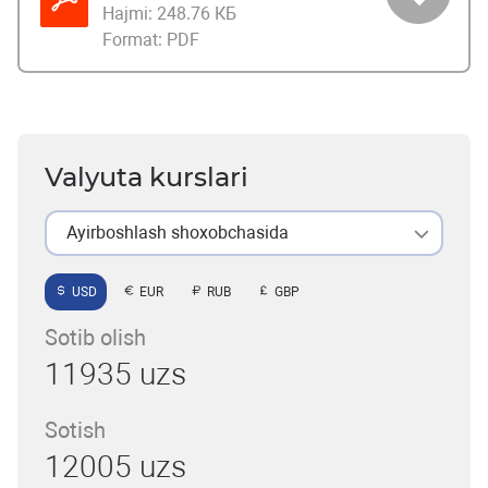
Hajmi:
248.76 КБ
Format:
PDF
Valyuta kurslari
Ayirboshlash shoxobchasida
USD
EUR
RUB
GBP
Sotib olish
11935 uzs
Sotish
12005 uzs