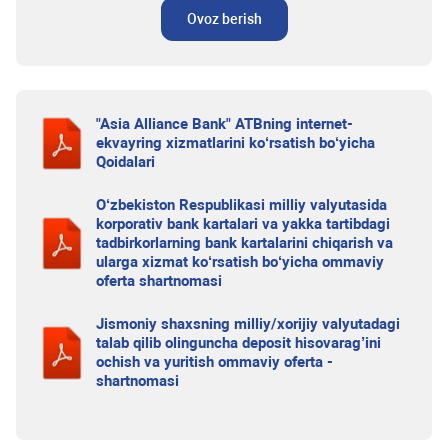
Ovoz berish
"Asia Alliance Bank" ATBning internet-
ekvayring xizmatlarini ko‘rsatish bo‘yicha
Qoidalari
O‘zbekiston Respublikasi milliy valyutasida
korporativ bank kartalari va yakka tartibdagi
tadbirkorlarning bank kartalarini chiqarish va
ularga xizmat ko‘rsatish bo‘yicha ommaviy
oferta shartnomasi
Jismoniy shaxsning milliy/xorijiy valyutadagi
talab qilib olinguncha deposit hisovarag’ini
ochish va yuritish ommaviy oferta -
shartnomasi