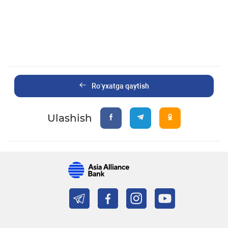
Ro’yxatga qaytish
Ulashish