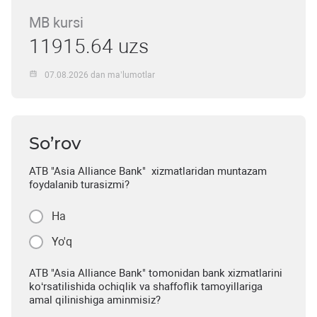
MB kursi
11915.64 uzs
07.08.2026 dan ma’lumotlar
So’rov
ATB "Asia Alliance Bank" xizmatlaridan muntazam
foydalanib turasizmi?
Ha
Yo'q
ATB "Asia Alliance Bank" tomonidan bank xizmatlarini
ko‘rsatilishida ochiqlik va shaffoflik tamoyillariga
amal qilinishiga aminmisiz?