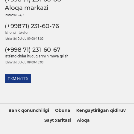
Aloqa markazi
Ish tartibi: 24/7
(+99871) 231-60-76
Ishonch telefoni
Ish tartibi: DU-JU 09:00-18:00
(+998 71) 231-60-67
Iste'molchilar huquqlarini himoya qilish
Ish tartibi: DU-JU 09:00-18:00
Bank qonunchiligi
Obuna
Kengaytirilgan qidiruv
Sayt xaritasi
Aloqa