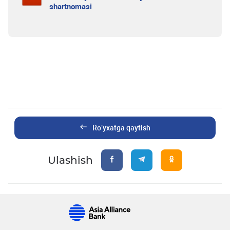
shartnomasi
Ro’yxatga qaytish
Ulashish