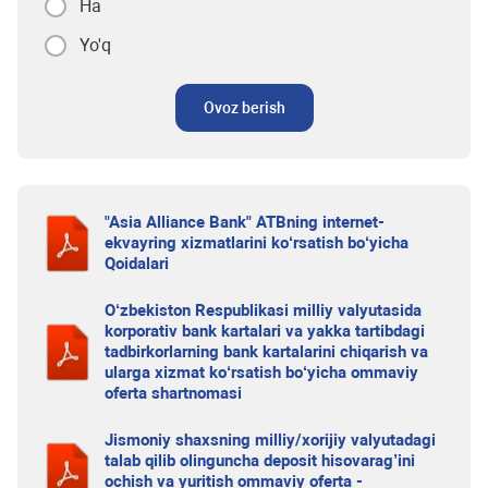
Ha
Yo'q
Ovoz berish
"Asia Alliance Bank" ATBning internet-
ekvayring xizmatlarini ko‘rsatish bo‘yicha
Qoidalari
O‘zbekiston Respublikasi milliy valyutasida
korporativ bank kartalari va yakka tartibdagi
tadbirkorlarning bank kartalarini chiqarish va
ularga xizmat ko‘rsatish bo‘yicha ommaviy
oferta shartnomasi
Jismoniy shaxsning milliy/xorijiy valyutadagi
talab qilib olinguncha deposit hisovarag’ini
ochish va yuritish ommaviy oferta -