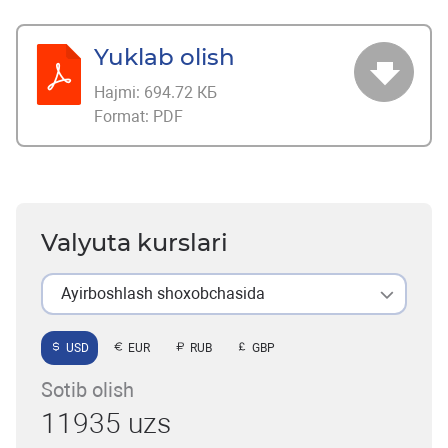
Yuklab olish
Hajmi:
694.72 КБ
Format:
PDF
Valyuta kurslari
Ayirboshlash shoxobchasida
USD
EUR
RUB
GBP
Sotib olish
11935 uzs