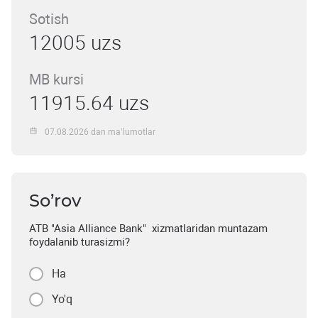
Sotish
12005 uzs
MB kursi
11915.64 uzs
07.08.2026 dan ma’lumotlar
So’rov
ATB "Asia Alliance Bank" xizmatlaridan muntazam
foydalanib turasizmi?
Ha
Yo'q