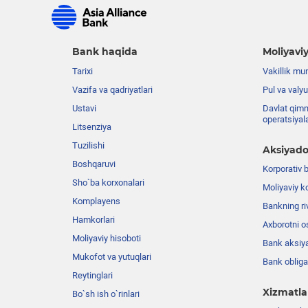
Bank haqida
Moliyaviy
Tarixi
Vakillik mu
Vazifa va qadriyatlari
Pul va valyu
Ustavi
Davlat qimm
operatsiyal
Litsenziya
Tuzilishi
Aksiyado
Boshqaruvi
Korporativ 
Sho`ba korxonalari
Moliyaviy k
Komplayens
Bankning riv
Hamkorlari
Axborotni o
Moliyaviy hisoboti
Bank aksiya
Mukofot va yutuqlari
Bank obligat
Reytinglari
Xizmatla
Bo`sh ish o`rinlari