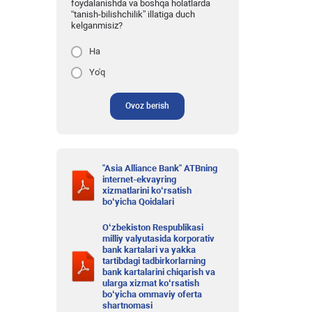
foydalanishda va boshqa holatlarda
“tanish-bilishchilik” illatiga duch
kelganmisiz?
Ha
Yo'q
Ovoz berish
"Asia Alliance Bank" ATBning
internet-ekvayring
xizmatlarini ko‘rsatish
bo‘yicha Qoidalari
O‘zbekiston Respublikasi
milliy valyutasida korporativ
bank kartalari va yakka
tartibdagi tadbirkorlarning
bank kartalarini chiqarish va
ularga xizmat ko‘rsatish
bo‘yicha ommaviy oferta
shartnomasi