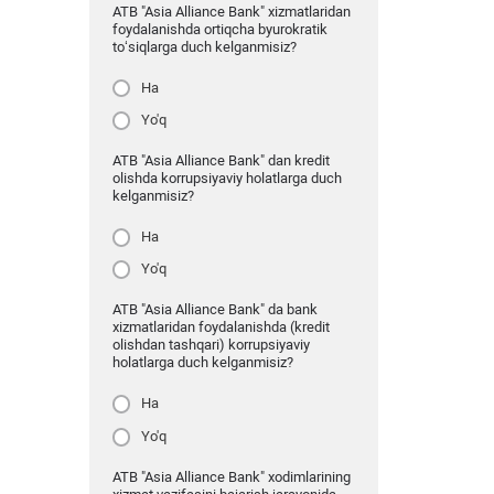
ATB "Asia Alliance Bank" xizmatlaridan
foydalanishda ortiqcha byurokratik
to‘siqlarga duch kelganmisiz?
Ha
Yo'q
ATB "Asia Alliance Bank" dan kredit
olishda korrupsiyaviy holatlarga duch
kelganmisiz?
Ha
Yo'q
ATB "Asia Alliance Bank" da bank
xizmatlaridan foydalanishda (kredit
olishdan tashqari) korrupsiyaviy
holatlarga duch kelganmisiz?
Ha
Yo'q
ATB "Asia Alliance Bank" xodimlarining