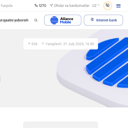
1270
Ofislar va bankomatlar
 haqida
UZ
rojaatni yuborish
Internet-bank
636
Yangilash: 31 July 2024, 16:40
g