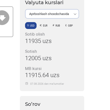
Valyuta kurslari
Ayirboshlash shoxobchasida
USD
EUR
RUB
GBP
Sotib olish
11935 uzs
Sotish
12005 uzs
MB kursi
11915.64 uzs
07.08.2026 dan ma’lumotlar
So’rov