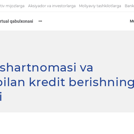
tiv mijozlarga
Aksiyador va investorlarga
Moliyaviy tashkilotlarga
Bank
rtual qabulxonasi
Mu
•••
shartnomasi va
bilan kredit berishnin
i