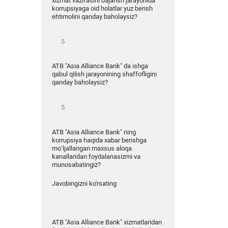
xizmat vazifasini bajarish jarayonida
korrupsiyaga oid holatlar yuz berish
ehtimolini qanday baholaysiz?
ATB "Asia Alliance Bank" da ishga
qabul qilish jarayonining shaffofligini
qanday baholaysiz?
ATB "Asia Alliance Bank" ning
korrupsiya haqida xabar berishga
mo‘ljallangan maxsus aloqa
kanallaridan foydalanasizmi va
munosabatingiz?
Javobingizni ko'rsating
ATB "Asia Alliance Bank" xizmatlaridan