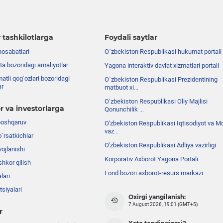
 tashkilotlarga
Foydali saytlar
nosabatlari
O`zbekiston Respublikasi hukumat portali
ta bozoridagi amaliyotlar
Yagona interaktiv davlat xizmatlari portali
atli qog‘ozlari bozoridagi
O`zbekiston Respublikasi Prezidentining
ar
matbuot xi...
Oʼzbekiston Respublikasi Oliy Majlisi
r va investorlarga
Qonunchilik ...
boshqaruv
O'zbekiston Respublikasi Iqtisodiyot va Mo
vaz...
o`rsatkichlar
O'zbekiston Respublikasi Adliya vazirligi
ojlanishi
Korporativ Axborot Yagona Portali
shkor qilish
Fond bozori axborot-resurs markazi
lari
siyalari
Oxirgi yangilanish:
7 August 2026, 19:01 (GMT+5)
r