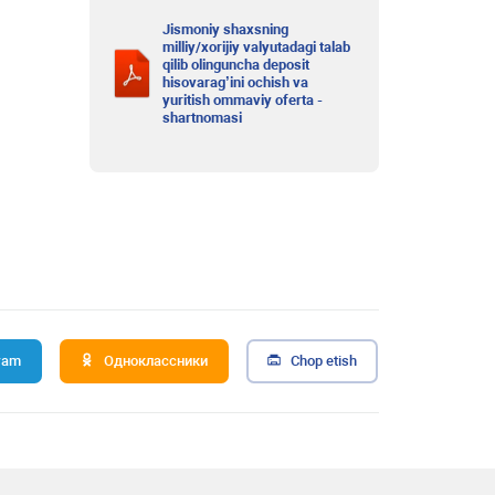
Jismoniy shaxsning
milliy/xorijiy valyutadagi talab
qilib olinguncha deposit
hisovarag’ini ochish va
yuritish ommaviy oferta -
shartnomasi
ram
Одноклассники
Chop etish