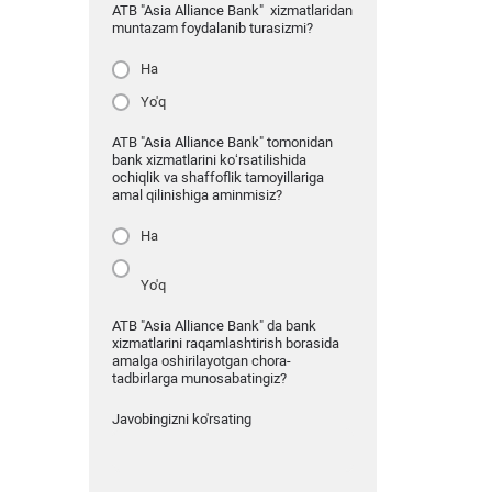
ATB "Asia Alliance Bank" xizmatlaridan
muntazam foydalanib turasizmi?
Ha
Yo'q
ATB "Asia Alliance Bank" tomonidan
bank xizmatlarini ko‘rsatilishida
ochiqlik va shaffoflik tamoyillariga
amal qilinishiga aminmisiz?
Ha
Yo'q
ATB "Asia Alliance Bank" da bank
xizmatlarini raqamlashtirish borasida
amalga oshirilayotgan chora-
tadbirlarga munosabatingiz?
Javobingizni ko'rsating