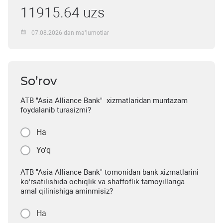
11915.64 uzs
07.08.2026 dan ma’lumotlar
So’rov
ATB "Asia Alliance Bank" xizmatlaridan muntazam
foydalanib turasizmi?
Ha
Yo'q
ATB "Asia Alliance Bank" tomonidan bank xizmatlarini
ko‘rsatilishida ochiqlik va shaffoflik tamoyillariga
amal qilinishiga aminmisiz?
Ha