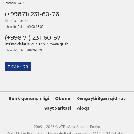
Ish tartibi: 24/7
(+99871) 231-60-76
Ishonch telefoni
Ish tartibi: DU-JU 09:00-18:00
(+998 71) 231-60-67
Iste'molchilar huquqlarini himoya qilish
Ish tartibi: DU-JU 09:00-18:00
Bank qonunchiligi
Obuna
Kengaytirilgan qidiruv
Sayt xaritasi
Aloqa
2009 – 2026 © ATB «Asia Alliance Bank»
O'zbekiston Respublikasi Markaziy Banki tomonidan 2021 yil 25 dekabrda