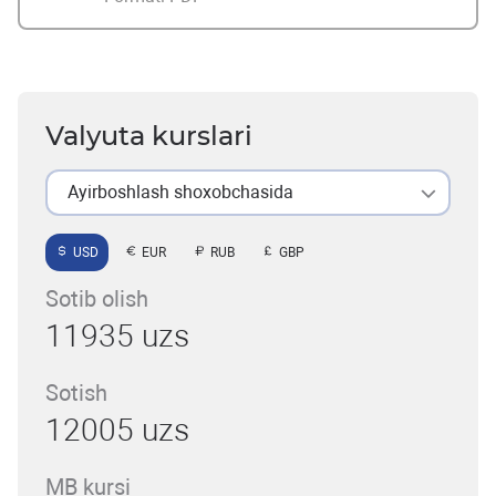
Valyuta kurslari
Ayirboshlash shoxobchasida
USD
EUR
RUB
GBP
Sotib olish
11935 uzs
Sotish
12005 uzs
MB kursi