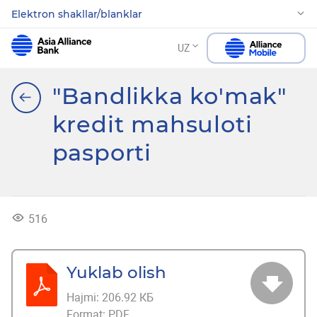
Elektron shakllar/blanklar
UZ
"Bandlikka ko'mak"
kredit mahsuloti
pasporti
516
Yuklab olish
Hajmi:
206.92 КБ
Format:
PDF