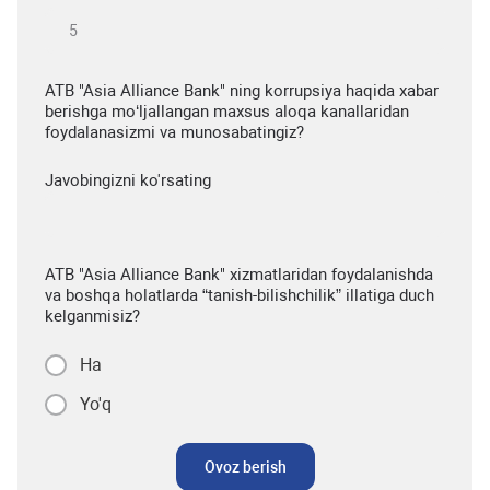
ATB "Asia Alliance Bank" ning korrupsiya haqida xabar
berishga mo‘ljallangan maxsus aloqa kanallaridan
foydalanasizmi va munosabatingiz?
Javobingizni ko'rsating
ATB "Asia Alliance Bank" xizmatlaridan foydalanishda
va boshqa holatlarda “tanish-bilishchilik” illatiga duch
kelganmisiz?
Ha
Yo'q
Ovoz berish