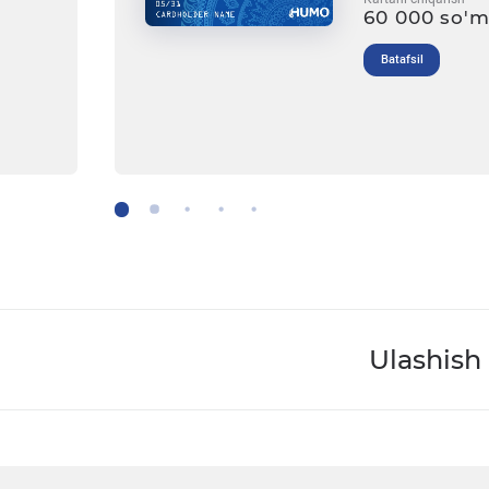
60 000 so'
Batafsil
Ulashish