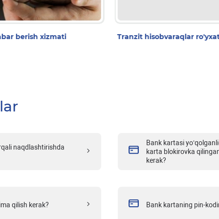
bar berish xizmati
Tranzit hisobvaraqlar ro'yxat
lar
Bank kartasi yo‘qolganli
qali naqdlashtirishda
karta blokirovka qilinga
kerak?
ma qilish kerak?
Bank kartaning pin-kod