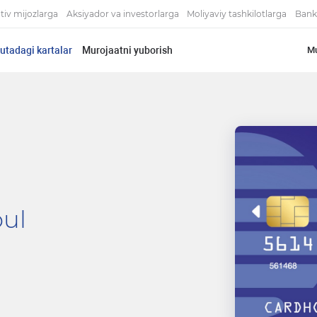
tiv mijozlarga
Aksiyador va investorlarga
Moliyaviy tashkilotlarga
Bank
yutadagi kartalar
Murojaatni yuborish
Mu
ul