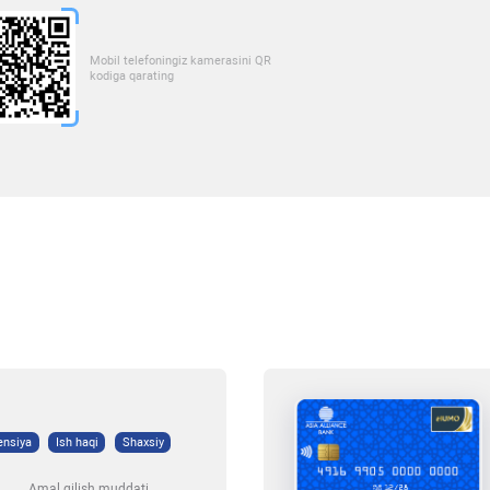
Mobil telefoningiz kamerasini QR
kodiga qarating
ensiya
Ish haqi
Shaxsiy
Amal qilish muddati