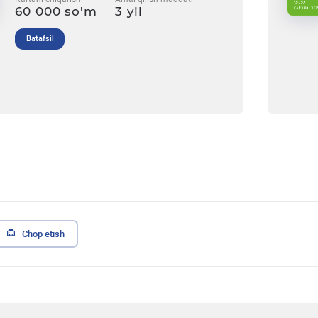
60 000 so'm
3 yil
Batafsil
Chop etish