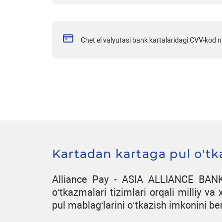
Chet el valyutasi bank kartalaridagi CVV-kod 
Kartadan kartaga pul o'tk
Alliance Pay - ASIA ALLIANCE BANK m
oʻtkazmalari tizimlari orqali milliy va 
pul mablagʻlarini oʻtkazish imkonini be