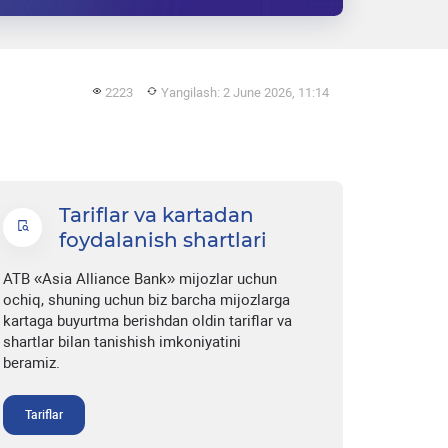
2223
Yangilash: 2 June 2026, 11:14
Tariflar va kartadan
foydalanish shartlari
ATB «Asia Alliance Bank» mijozlar uchun
ochiq, shuning uchun biz barcha mijozlarga
kartaga buyurtma berishdan oldin tariflar va
shartlar bilan tanishish imkoniyatini
beramiz.
Tariflar