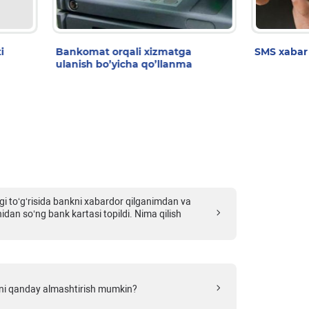
i
Bankomat orqali xizmatga
SMS xabar 
ulanish bo’yicha qo’llanma
gi to‘g‘risida bankni xabardor qilganimdan va
nidan so‘ng bank kartasi topildi. Nima qilish
ini qanday almashtirish mumkin?