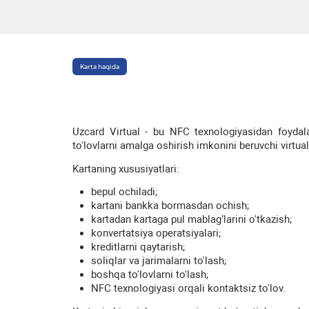
Karta haqida
Uzcard Virtual - bu NFC texnologiyasidan foydala
to'lovlarni amalga oshirish imkonini beruvchi virtua
Kartaning xususiyatlari:
bepul ochiladi;
kartani bankka bormasdan ochish;
kartadan kartaga pul mablag’larini o'tkazish;
konvertatsiya operatsiyalari;
kreditlarni qaytarish;
soliqlar va jarimalarni to'lash;
boshqa to'lovlarni to'lash;
NFC texnologiyasi orqali kontaktsiz to'lov.