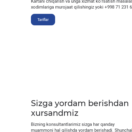
Kartani chiqarish va unga xizmat koʻrsatish masala
xodimlariga murojaat qilishingiz yoki +998 71 231 
Tariflar
Sizga yordam berishdan
xursandmiz
Bizning konsultantlarimiz sizga har qanday
muammoni hal qilishda yordam berishadi. Shuncha