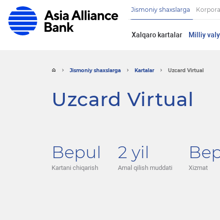
Jismoniy shaxslarga
Korpora
Xalqaro kartalar
Milliy val
Jismoniy shaxslarga
Kartalar
Uzcard Virtual
Uzcard Virtual
Bepul
2 yil
Bep
Kartani chiqarish
Amal qilish muddati
Xizmat