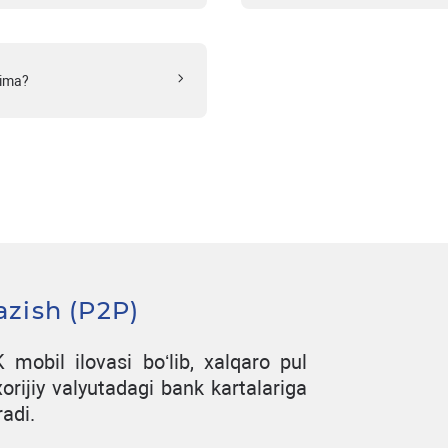
nima?
azish (P2P)
obil ilovasi boʻlib, xalqaro pul
xorijiy valyutadagi bank kartalariga
radi.