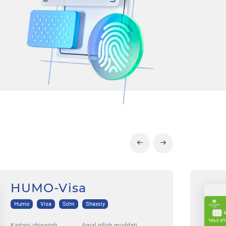
HUMO-Visa
Humo
Visa
So'm
Shaxsiy
Kartani chiqarish
Amal qilish muddati