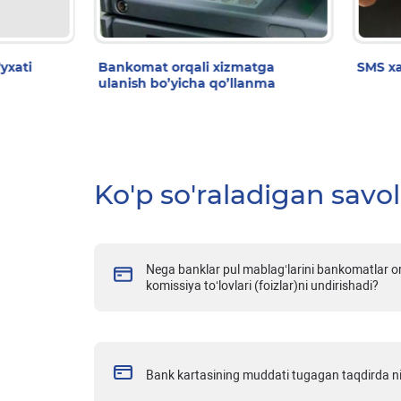
yxati
Bankomat orqali xizmatga
SMS xa
ulanish bo’yicha qo’llanma
Ko'p so'raladigan savol
Nega banklar pul mablag‘larini bankomatlar or
komissiya to‘lovlari (foizlar)ni undirishadi?
Bank kartasining muddati tugagan taqdirda ni