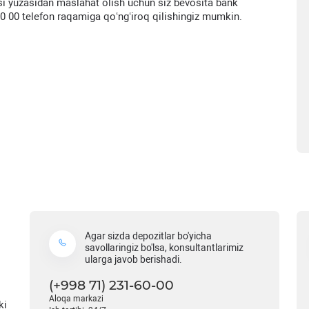
si yuzasidan maslahat olish uchun siz bevosita bank
60 00 telefon raqamiga qoʻngʻiroq qilishingiz mumkin.
Agar sizda depozitlar bo'yicha
savollaringiz bo'lsa, konsultantlarimiz
ularga javob berishadi.
(+998 71) 231-60-00
Aloqa markazi
ki