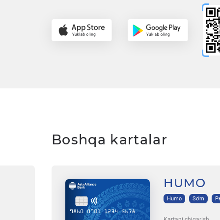
Boshqa kartalar
HUMO
Humo
So'm
P
Kartani chiqarish