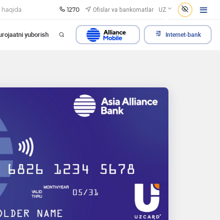
1270
Ofislar va bankomatlar
 haqida
UZ
rojaatni yuborish
Internet-bank