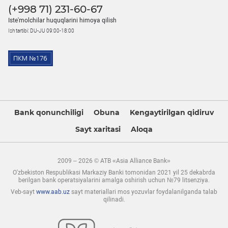
(+998 71) 231-60-67
Iste'molchilar huquqlarini himoya qilish
Ish tartibi: DU-JU 09:00-18:00
Bank qonunchiligi
Obuna
Kengaytirilgan qidiruv
Sayt xaritasi
Aloqa
2009 – 2026 © ATB «Asia Alliance Bank»
O'zbekiston Respublikasi Markaziy Banki tomonidan 2021 yil 25 dekabrda
berilgan bank operatsiyalarini amalga oshirish uchun №79 litsenziya.
Veb-sayt
www.aab.uz
sayt materiallari mos yozuvlar foydalanilganda talab
qilinadi.