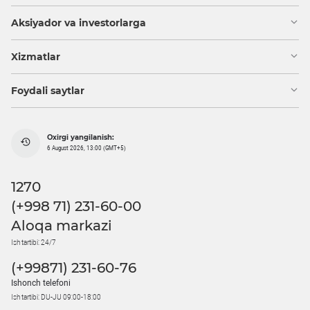
Aksiyador va investorlarga
Xizmatlar
Foydali saytlar
Oxirgi yangilanish:
6 August 2026, 13:00 (GMT+5)
1270
(+998 71) 231-60-00
Aloqa markazi
Ish tartibi: 24/7
(+99871) 231-60-76
Ishonch telefoni
Ish tartibi: DU-JU 09:00-18:00