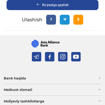
Ro’yxatga qaytish
Ulashish
Bank haqida
Matbuot xizmati
Moliyaviy tashkilotlarga