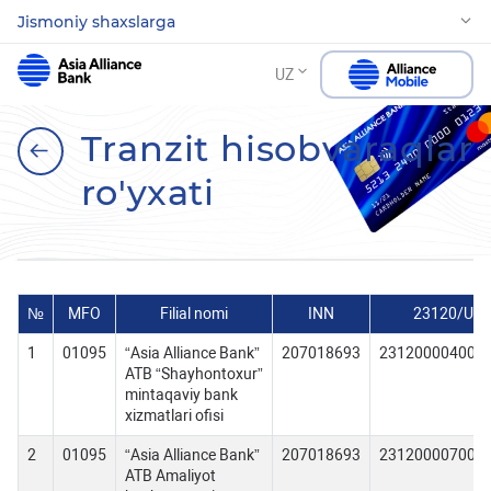
Jismoniy shaxslarga
UZ
Tranzit hisobvaraqlar
ro'yxati
№
MFO
Filial nomi
INN
23120/UZ
1
01095
“Asia Alliance Bank”
207018693
231200004000
ATB “Shayhontoxur”
mintaqaviy bank
xizmatlari ofisi
2
01095
“Asia Alliance Bank”
207018693
231200007000
ATB Amaliyot