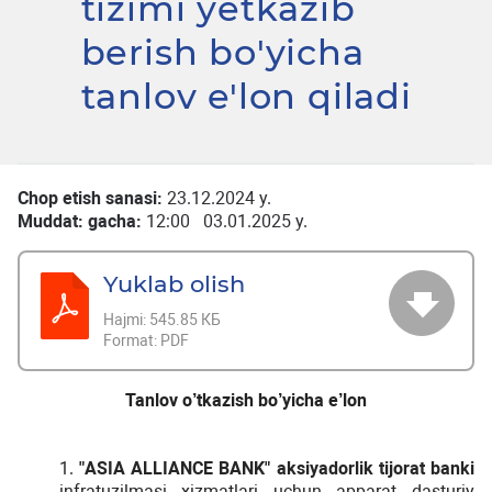
tizimi yetkazib
berish bo'yicha
tanlov e'lon qiladi
Chop etish sanasi:
23.12.2024 y.
Muddat: gacha:
12:00 03.01.2025 y.
Yuklab olish
Hajmi:
545.85 КБ
Format:
PDF
Tanlov
o
’
tkazish
bo
’
yicha
e
’
lon
1.
"
ASIA
ALLIANCE
BANK
"
aksiyadorlik
tijorat
banki
infratuzilmasi
xizmatlari
uchun
apparat
dasturiy