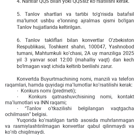
4. Narxlar QQS bilan yoki QQSsiz ko’rsatilishi kerak.
5. Tanlov shartlari va tartibi to'g'risida batafsil
ma'lumot ushbu e’lonning ajralmas qismi bo'lgan
Tanlov hujjatlarida keltirilgan.
6. Tanlov takliflari bilan konvertlar O'zbekiston
Respublikasi, Toshkent shahri, 100047, Yashnobod
tumani, Mahtumkuli ko’chasi, 2A uy manziliga 2025
yil 3 yanvar soat 12:00 (mahalliy vaqt) dan kech
bo'lmagan vaqt ichida keltirib berilishi zarur.
Konvertda Buyurtmachining nomi, manzili va telefon
raqamlari, hamda quyidagi ma’lumotlar ko’rsatilishi kerak:
Konkurs nomi (predmeti);
·
Konkurs qatnashuvchisining nomi, kontakt
·
ma’lumotlari va INN raqami;
“Tanlov o’tkazilishi belgilangan vaqtgacha
·
ochilmasin” belgisi.
Yuqorida ko’rsatilgan tartib asosida muhrlanmagan
va rasmiylashtirilmagan konvertlar qabul qilinmaydi va
ko’rib chiqilmaydi.