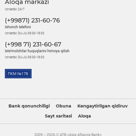
Aloqa markazi
Ish tartibi: 24/7
(+99871) 231-60-76
Ishonch telefoni
Ish tartibi: DU-JU 09:00-18:00
(+998 71) 231-60-67
Iste'molchilar huquqlarini himoya qilish
Ish tartibi: DU-JU 09:00-18:00
Bank qonunchiligi
Obuna
Kengaytirilgan qidiruv
Sayt xaritasi
Aloqa
2009 – 2026 © ATB «Asia Alliance Bank»