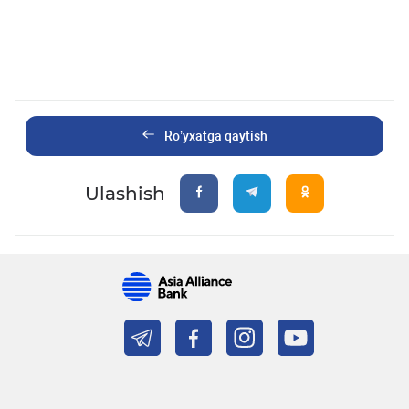
Ro’yxatga qaytish
Ulashish