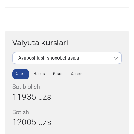
Valyuta kurslari
Ayirboshlash shoxobchasida
USD
EUR
RUB
GBP
Sotib olish
11935 uzs
Sotish
12005 uzs