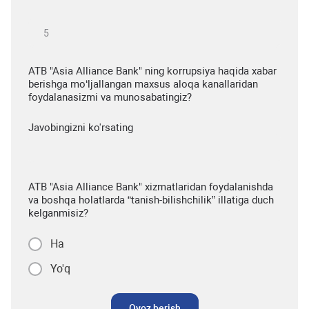
ATB "Asia Alliance Bank" ning korrupsiya haqida xabar
berishga mo‘ljallangan maxsus aloqa kanallaridan
foydalanasizmi va munosabatingiz?
Javobingizni ko'rsating
ATB "Asia Alliance Bank" xizmatlaridan foydalanishda
va boshqa holatlarda “tanish-bilishchilik” illatiga duch
kelganmisiz?
Ha
Yo'q
Ovoz berish