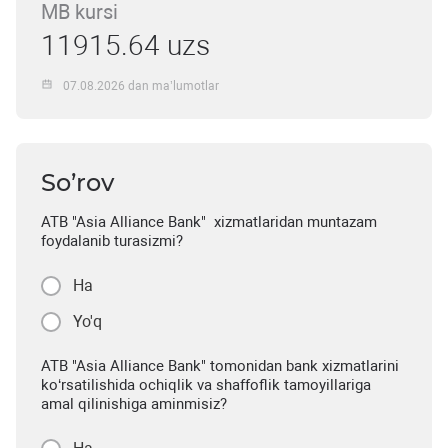
MB kursi
11915.64 uzs
07.08.2026 dan ma’lumotlar
So’rov
ATB "Asia Alliance Bank" xizmatlaridan muntazam
foydalanib turasizmi?
Ha
Yo'q
ATB "Asia Alliance Bank" tomonidan bank xizmatlarini
ko‘rsatilishida ochiqlik va shaffoflik tamoyillariga
amal qilinishiga aminmisiz?