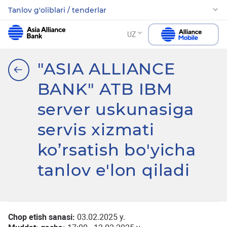
Tanlov g'oliblari / tenderlar
UZ
"ASIA ALLIANCE
BANK" ATB IBM
server uskunasiga
servis xizmati
ko’rsatish bo'yicha
tanlov e'lon qiladi
Chop etish sanasi:
03.02.2025 y.