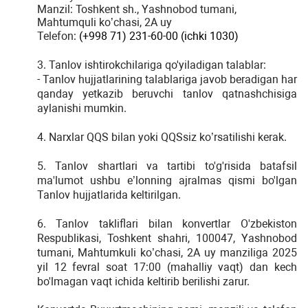
Manzil: Toshkent sh., Yashnobod tumani,
Mahtumquli ko’chasi, 2A uy
Telefon:
(+998 71)
231-60-00 (ichki 1030)
3. Tanlov ishtirokchilariga qo'yiladigan talablar:
- Tanlov hujjatlarining talablariga javob beradigan har
qanday yetkazib beruvchi tanlov qatnashchisiga
aylanishi mumkin.
4. Narxlar QQS bilan yoki QQSsiz ko’rsatilishi kerak.
5. Tanlov shartlari va tartibi to'g'risida batafsil
ma'lumot ushbu e’lonning ajralmas qismi bo'lgan
Tanlov hujjatlarida keltirilgan.
6. Tanlov takliflari bilan konvertlar O'zbekiston
Respublikasi, Toshkent shahri, 100047, Yashnobod
tumani, Mahtumkuli ko’chasi, 2A uy manziliga 2025
yil 12 fevral soat 17:00 (mahalliy vaqt) dan kech
bo'lmagan vaqt ichida keltirib berilishi zarur.