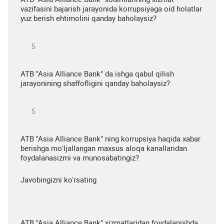
vazifasini bajarish jarayonida korrupsiyaga oid holatlar
yuz berish ehtimolini qanday baholaysiz?
ATB "Asia Alliance Bank" da ishga qabul qilish
jarayonining shaffofligini qanday baholaysiz?
ATB "Asia Alliance Bank" ning korrupsiya haqida xabar
berishga mo‘ljallangan maxsus aloqa kanallaridan
foydalanasizmi va munosabatingiz?
Javobingizni ko'rsating
ATB "Asia Alliance Bank" xizmatlaridan foydalanishda