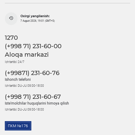
Oxirgi yangilanish:
7 August 2026, 19:01 (GMT+5)
1270
(+998 71) 231-60-00
Aloqa markazi
Ish tartibi: 24/7
(+99871) 231-60-76
Ishonch telefoni
Ish tartibi: DU-JU 09:00-18:00
(+998 71) 231-60-67
Iste'molchilar huquqlarini himoya qilish
Ish tartibi: DU-JU 09:00-18:00