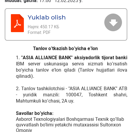
Muddat: gacha:
17:00 12.02.2025 y.
Yuklab olish
Hajmi:
450.17 КБ
Format:
PDF
Tanlov
o
’
tkazish
bo
’
yicha
e
’
lon
1.
"
ASIA
ALLIANCE
BANK
"
aksiyadorlik
tijorat
banki
IBM
server
uskunasiga
servis
xizmati
ko
’
rsatish
bo
'
yicha
tanlov
e
'
lon
qiladi
(
Tanlov
hujjatlari
ilova
qilinadi
).
2. Tanlov tashkilotchisi - "ASIA ALLIANCE BANK" ATB
- yuridik manzili: 100047, Toshkent shahri,
Mahtumkuli ko’chasi, 2A uy.
Savollar bo’yicha:
Axborot Texnologiyalari Boshqarmasi Texnik qo’llab
quvvatlash bo'limi yetakchi mutaxassisi Sultonxon
Omoniy