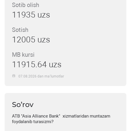
Sotib olish
11935 uzs
Sotish
12005 uzs
MB kursi
11915.64 uzs
07.08.2026 dan ma’lumotlar
So’rov
ATB "Asia Alliance Bank" xizmatlaridan muntazam
foydalanib turasizmi?