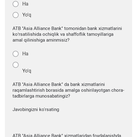
Ha
Yo'q
ATB "Asia Alliance Bank" tomonidan bank xizmatlarini
ko‘rsatilishida ochiqlik va shaffoflik tamoyillariga
amal qilinishiga aminmisiz?
Ha
Yo'q
ATB "Asia Alliance Bank" da bank xizmatlarini
raqamlashtirish borasida amalga oshirilayotgan chora-
tadbirlarga munosabatingiz?
Javobingizni ko'rsating
ATB "Asia Alliance Bank" xizmatlaridan foydalanishda