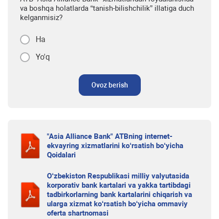
va boshqa holatlarda “tanish-bilishchilik” illatiga duch
kelganmisiz?
Ha
Yo'q
Ovoz berish
"Asia Alliance Bank" ATBning internet-
ekvayring xizmatlarini ko‘rsatish bo‘yicha
Qoidalari
O‘zbekiston Respublikasi milliy valyutasida
korporativ bank kartalari va yakka tartibdagi
tadbirkorlarning bank kartalarini chiqarish va
ularga xizmat ko‘rsatish bo‘yicha ommaviy
oferta shartnomasi