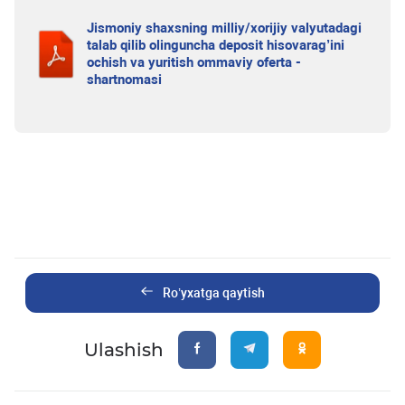
Jismoniy shaxsning milliy/xorijiy valyutadagi
talab qilib olinguncha deposit hisovarag’ini
ochish va yuritish ommaviy oferta -
shartnomasi
Ro’yxatga qaytish
Ulashish