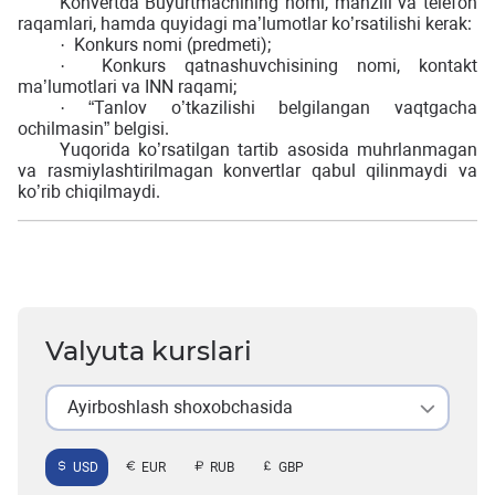
Konvertda Buyurtmachining nomi, manzili va telefon
raqamlari, hamda quyidagi ma’lumotlar ko’rsatilishi kerak:
Konkurs nomi (predmeti);
·
Konkurs qatnashuvchisining nomi, kontakt
·
ma’lumotlari va INN raqami;
“Tanlov o’tkazilishi belgilangan vaqtgacha
·
ochilmasin” belgisi.
Yuqorida ko’rsatilgan tartib asosida muhrlanmagan
va rasmiylashtirilmagan konvertlar qabul qilinmaydi va
ko’rib chiqilmaydi.
Valyuta kurslari
Ayirboshlash shoxobchasida
USD
EUR
RUB
GBP