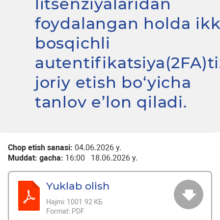
litsenziyalaridan
foydalangan holda ikk
bosqichli
autentifikatsiya(2FA)t
joriy etish bo‘yicha
tanlov e’lon qiladi.
Chop etish sanasi:
04.06.2026 y.
Muddat: gacha:
16:00 18.06.2026 y.
Yuklab olish
Hajmi:
1001.92 КБ
Format:
PDF