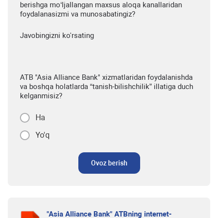
berishga mo‘ljallangan maxsus aloqa kanallaridan
foydalanasizmi va munosabatingiz?
Javobingizni ko'rsating
ATB "Asia Alliance Bank" xizmatlaridan foydalanishda
va boshqa holatlarda “tanish-bilishchilik” illatiga duch
kelganmisiz?
Ha
Yo'q
Ovoz berish
"Asia Alliance Bank" ATBning internet-