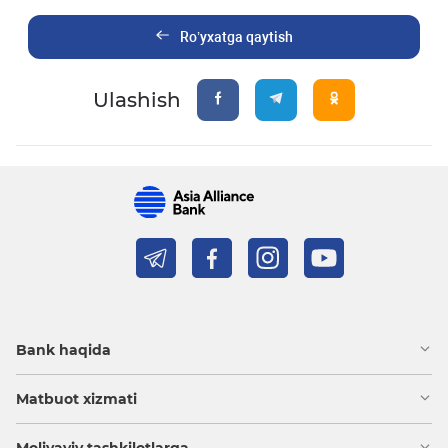
Ro’yxatga qaytish
Ulashish
Bank haqida
Matbuot xizmati
Moliyaviy tashkilotlarga