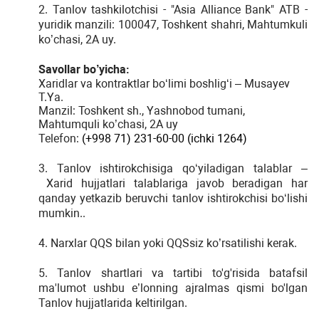
2. Tanlov tashkilotchisi - "Asia Alliance Bank" ATB -
yuridik manzili: 100047, Toshkent shahri, Mahtumkuli
ko’chasi, 2A uy.
Savollar bo’yicha:
Xaridlar va kontraktlar bo‘limi boshlig‘i – Musayev
T.Ya.
Manzil: Toshkent sh., Yashnobod tumani,
Mahtumquli ko’chasi, 2A uy
Telefon:
(+998 71)
231-60-00 (ichki 1264)
3. Tanlov ishtirokchisiga qo‘yiladigan talablar –
Xarid hujjatlari talablariga javob beradigan har
qanday yetkazib beruvchi tanlov ishtirokchisi bo‘lishi
mumkin..
4. Narxlar QQS bilan yoki QQSsiz ko’rsatilishi kerak.
5. Tanlov shartlari va tartibi to'g'risida batafsil
ma'lumot ushbu e’lonning ajralmas qismi bo'lgan
Tanlov hujjatlarida keltirilgan.