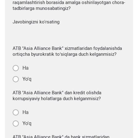
raqamlashtirish borasida amalga oshirilayotgan chora-
tadbirlarga munosabatingiz?
Javobingizni ko'rsating
ATB "Asia Alliance Bank" xizmatlaridan foydalanishda
ortiqcha byurokratik to‘siqlarga duch kelganmisiz?
Ha
Yo'q
ATB "Asia Alliance Bank" dan kredit olishda
korrupsiyaviy holatlarga duch kelganmisiz?
Ha
Yo'q
ATB "Asia Alliance Bank" da bank xizmatlaridan