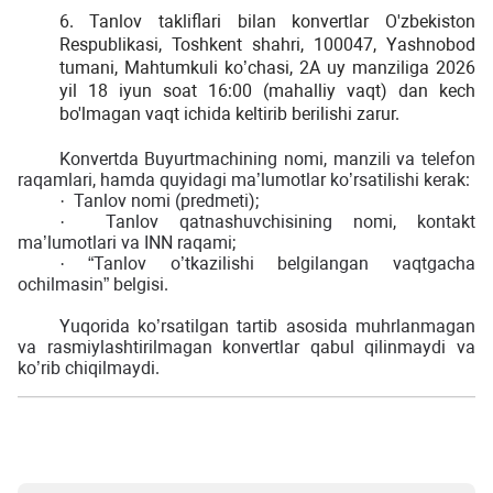
6. Tanlov takliflari bilan konvertlar O'zbekiston
Respublikasi, Toshkent shahri, 100047, Yashnobod
tumani, Mahtumkuli ko’chasi, 2A uy manziliga 2026
yil 18 iyun soat 16:00 (mahalliy vaqt) dan kech
bo'lmagan vaqt ichida keltirib berilishi zarur.
Konvertda Buyurtmachining nomi, manzili va telefon
raqamlari, hamda quyidagi ma’lumotlar ko’rsatilishi kerak:
Tanlov nomi (predmeti);
·
Tanlov qatnashuvchisining nomi, kontakt
·
ma’lumotlari va INN raqami;
“Tanlov o’tkazilishi belgilangan vaqtgacha
·
ochilmasin” belgisi.
Yuqorida ko’rsatilgan tartib asosida muhrlanmagan
va rasmiylashtirilmagan konvertlar qabul qilinmaydi va
ko’rib chiqilmaydi.