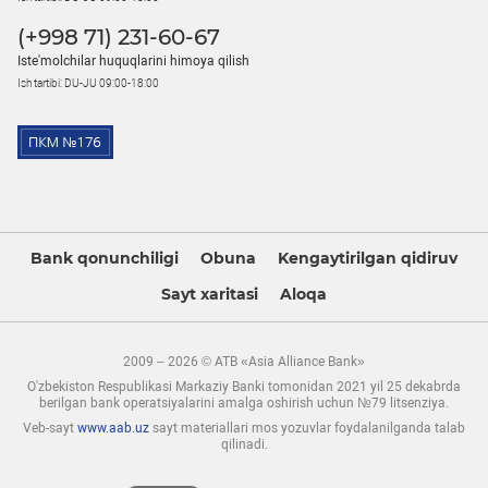
(+998 71) 231-60-67
Iste'molchilar huquqlarini himoya qilish
Ish tartibi: DU-JU 09:00-18:00
Bank qonunchiligi
Obuna
Kengaytirilgan qidiruv
Sayt xaritasi
Aloqa
2009 – 2026 © ATB «Asia Alliance Bank»
O'zbekiston Respublikasi Markaziy Banki tomonidan 2021 yil 25 dekabrda
berilgan bank operatsiyalarini amalga oshirish uchun №79 litsenziya.
Veb-sayt
www.aab.uz
sayt materiallari mos yozuvlar foydalanilganda talab
qilinadi.