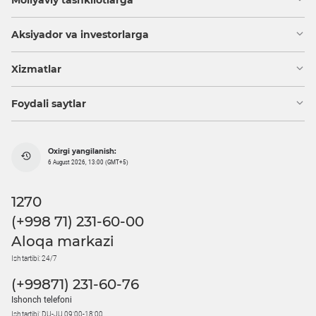
Aksiyador va investorlarga
Xizmatlar
Foydali saytlar
Oxirgi yangilanish:
6 August 2026, 13:00 (GMT+5)
1270
(+998 71) 231-60-00
Aloqa markazi
Ish tartibi: 24/7
(+99871) 231-60-76
Ishonch telefoni
Ish tartibi: DU-JU 09:00-18:00