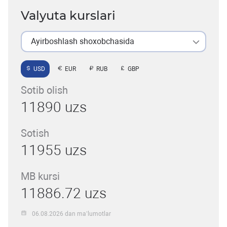
Valyuta kurslari
Ayirboshlash shoxobchasida
USD
EUR
RUB
GBP
Sotib olish
11890 uzs
Sotish
11955 uzs
MB kursi
11886.72 uzs
06.08.2026 dan ma’lumotlar