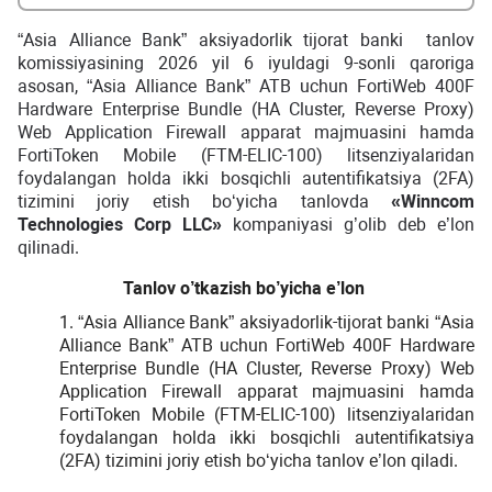
“Asia Alliance Bank” aksiyadorlik tijorat banki tanlov
komissiyasining 2026 yil 6 iyuldagi 9-sonli qaroriga
asosan, “Asia Alliance Bank” ATB uchun FortiWeb 400F
Hardware Enterprise Bundle (HA Cluster, Reverse Proxy)
Web Application Firewall apparat majmuasini hamda
FortiToken Mobile (FTM-ELIC-100) litsenziyalaridan
foydalangan holda ikki bosqichli autentifikatsiya (2FA)
tizimini joriy etish bo‘yicha tanlovda
«Winncom
Technologies Corp
LLC
»
kompaniyasi g’olib deb e’lon
qilinadi.
Tanlov o’tkazish bo’yicha e’lon
1. “Asia Alliance Bank” aksiyadorlik-tijorat banki “Asia
Alliance Bank” ATB uchun FortiWeb 400F Hardware
Enterprise Bundle (HA Cluster, Reverse Proxy) Web
Application Firewall apparat majmuasini hamda
FortiToken Mobile (FTM-ELIC-100) litsenziyalaridan
foydalangan holda ikki bosqichli autentifikatsiya
(2FA) tizimini joriy etish bo‘yicha tanlov e’lon qiladi.