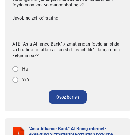
foydalanasizmi va munosabatingiz?
Javobingizni ko'rsating
ATB "Asia Alliance Bank" xizmatlaridan foydalanishda
va boshqa holatlarda “tanish-bilishchilik” illatiga duch
kelganmisiz?
Ha
Yo'q
Ovoz berish
"Asia Alliance Bank" ATBning internet-
ekvayring xizmatlarini ko‘rsatish bo‘yicha