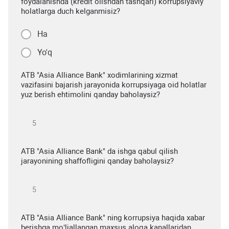
foydalanishda (kredit olishdan tashqari) korrupsiyaviy
holatlarga duch kelganmisiz?
Ha
Yo'q
ATB "Asia Alliance Bank" xodimlarining xizmat
vazifasini bajarish jarayonida korrupsiyaga oid holatlar
yuz berish ehtimolini qanday baholaysiz?
ATB "Asia Alliance Bank" da ishga qabul qilish
jarayonining shaffofligini qanday baholaysiz?
ATB "Asia Alliance Bank" ning korrupsiya haqida xabar
berishga mo‘ljallangan maxsus aloqa kanallaridan