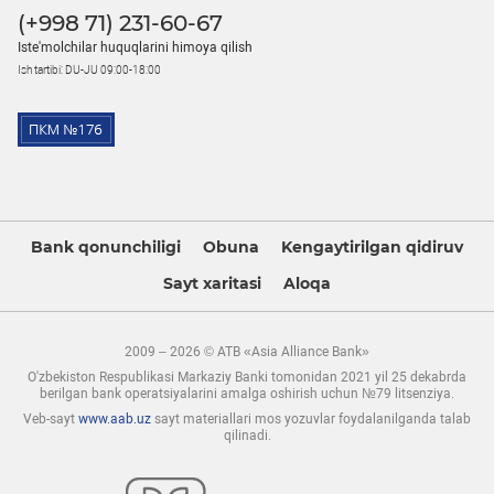
(+998 71) 231-60-67
Iste'molchilar huquqlarini himoya qilish
Ish tartibi: DU-JU 09:00-18:00
Bank qonunchiligi
Obuna
Kengaytirilgan qidiruv
Sayt xaritasi
Aloqa
2009 – 2026 © ATB «Asia Alliance Bank»
O'zbekiston Respublikasi Markaziy Banki tomonidan 2021 yil 25 dekabrda
berilgan bank operatsiyalarini amalga oshirish uchun №79 litsenziya.
Veb-sayt
www.aab.uz
sayt materiallari mos yozuvlar foydalanilganda talab
qilinadi.