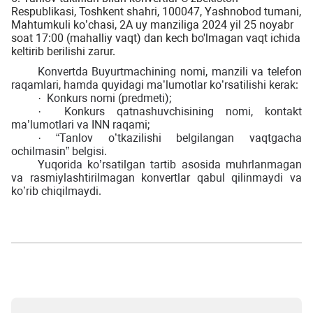
Respublikasi, Toshkent shahri, 100047, Yashnobod tumani,
Mahtumkuli ko’chasi, 2A uy manziliga 2024 yil 25 noyabr
soat 17:00 (mahalliy vaqt) dan kech bo'lmagan vaqt ichida
keltirib berilishi zarur.
Konvertda Buyurtmachining nomi, manzili va telefon
raqamlari, hamda quyidagi ma’lumotlar ko’rsatilishi kerak:
Konkurs nomi (predmeti);
·
Konkurs qatnashuvchisining nomi, kontakt
·
ma’lumotlari va INN raqami;
“Tanlov o’tkazilishi belgilangan vaqtgacha
·
ochilmasin” belgisi.
Yuqorida ko’rsatilgan tartib asosida muhrlanmagan
va rasmiylashtirilmagan konvertlar qabul qilinmaydi va
ko’rib chiqilmaydi.