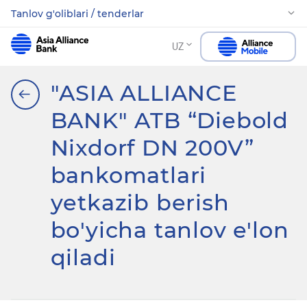
Tanlov g'oliblari / tenderlar
UZ
"ASIA ALLIANCE
BANK" ATB “Diebold
Nixdorf DN 200V”
bankomatlari
yetkazib berish
bo'yicha tanlov e'lon
qiladi