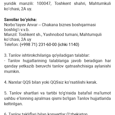
yuridik manzili: 100047, Toshkent shahri, Mahtumkuli
ko’chasi, 2A uy.
Savollar bo’yicha:
Norbo’tayev Anvar – Chakana biznes boshqarmasi
boshlig’i v.v.b.
Manzil: Toshkent sh., Yashnobod tumani, Mahtumquli
ko’chasi, 2A uy
Telefon:
(+998 71)
231-60-00 (ichki 1140)
3. Tanlov ishtirokchilariga qo'yiladigan talablar:
- Tanlov hujjatlarining talablariga javob beradigan har
qanday yetkazib beruvchi tanlov qatnashchisiga aylanishi
mumkin.
4. Narxlar QQS bilan yoki QQSsiz ko’rsatilishi kerak.
5. Tanlov shartlari va tartibi to'g'risida batafsil ma'lumot
ushbu e’lonning ajralmas qismi bo'lgan Tanlov hujjatlarida
keltirilgan.
6. Tanlov takliflari bilan konvertlar O'zbekiston