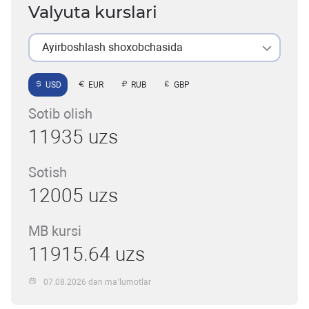
Valyuta kurslari
Ayirboshlash shoxobchasida
USD
EUR
RUB
GBP
Sotib olish
11935 uzs
Sotish
12005 uzs
MB kursi
11915.64 uzs
07.08.2026 dan ma’lumotlar