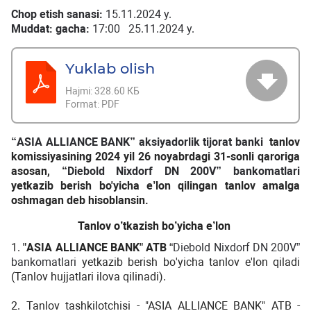
Chop etish sanasi:
15.11.2024 y.
Muddat: gacha:
17:00 25.11.2024 y.
Yuklab olish
Hajmi:
328.60 КБ
Format:
PDF
“ASIA ALLIANCE BANK” aksiyadorlik tijorat banki
tanlov
komissiyasining 2024 yil
26
noyabrdagi
31
-sonli qaroriga
asosan,
“
Diebold Nixdorf DN 200V
”
bankomatlari
yetkazib
berish bo'yicha e’lon qilingan tanlov amalga
oshmagan deb hisoblansin.
Tanlov
o
’
tkazish
bo
’
yicha
e
’
lon
1.
"
ASIA
ALLIANCE
BANK
"
ATB
“
Diebold Nixdorf DN 200V
”
bankomatlari
yetkazib
berish
bo
'
yicha
tanlov
e
'
lon
qiladi
(
Tanlov
hujjatlari
ilova
qilinadi
).
2. Tanlov tashkilotchisi - "ASIA ALLIANCE BANK" ATB -