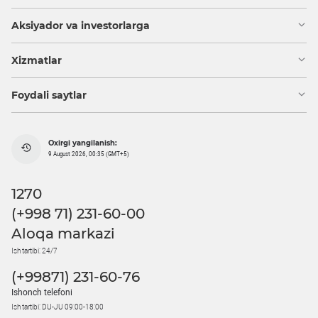
Aksiyador va investorlarga
Xizmatlar
Foydali saytlar
Oxirgi yangilanish:
9 August 2026, 00:35 (GMT+5)
1270
(+998 71) 231-60-00
Aloqa markazi
Ish tartibi: 24/7
(+99871) 231-60-76
Ishonch telefoni
Ish tartibi: DU-JU 09:00-18:00