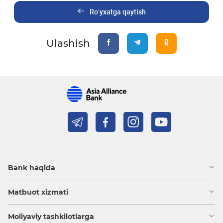
Ro’yxatga qaytish
Ulashish
Bank haqida
Matbuot xizmati
Moliyaviy tashkilotlarga