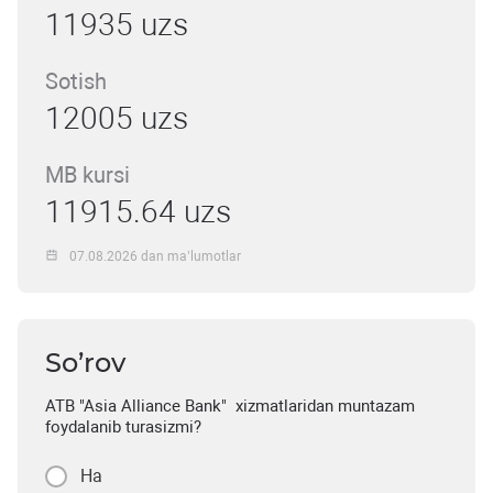
11935 uzs
Sotish
12005 uzs
MB kursi
11915.64 uzs
07.08.2026 dan ma’lumotlar
So’rov
ATB "Asia Alliance Bank" xizmatlaridan muntazam
foydalanib turasizmi?
Ha