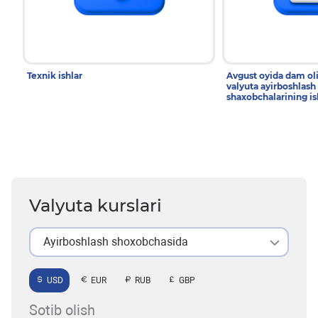
Texnik ishlar
Avgust oyida dam ol
valyuta ayirboshlash
shaxobchalarining is
Valyuta kurslari
Ayirboshlash shoxobchasida
USD
EUR
RUB
GBP
Sotib olish