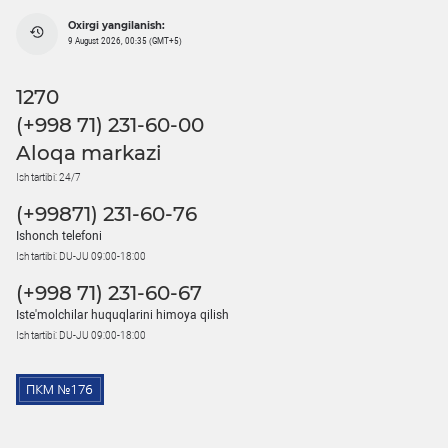
Oxirgi yangilanish:
9 August 2026, 00:35 (GMT+5)
1270
(+998 71) 231-60-00
Aloqa markazi
Ish tartibi: 24/7
(+99871) 231-60-76
Ishonch telefoni
Ish tartibi: DU-JU 09:00-18:00
(+998 71) 231-60-67
Iste'molchilar huquqlarini himoya qilish
Ish tartibi: DU-JU 09:00-18:00