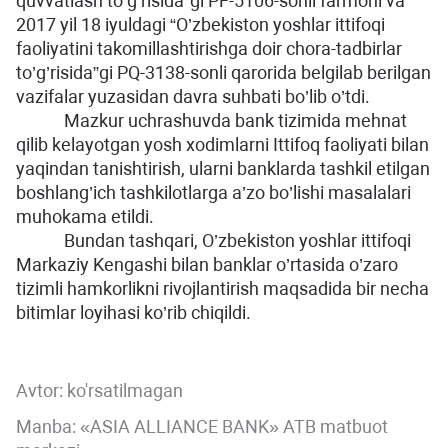
quvvatlash to’g’risida”gi PF-5106-sonli farmoni va
2017 yil 18 iyuldagi “O’zbekiston yoshlar ittifoqi
faoliyatini takomillashtirishga doir chora-tadbirlar
to’g’risida”gi PQ-3138-sonli qarorida belgilab berilgan
vazifalar yuzasidan davra suhbati bo’lib o’tdi.
Mazkur uchrashuvda bank tizimida mehnat
qilib kelayotgan yosh xodimlarni Ittifoq faoliyati bilan
yaqindan tanishtirish, ularni banklarda tashkil etilgan
boshlang’ich tashkilotlarga a’zo bo’lishi masalalari
muhokama etildi.
Bundan tashqari, O’zbekiston yoshlar ittifoqi
Markaziy Kengashi bilan banklar o’rtasida o’zaro
tizimli hamkorlikni rivojlantirish maqsadida bir necha
bitimlar loyihasi ko’rib chiqildi.
Avtor:
ko'rsatilmagan
Manba: «ASIA ALLIANCE BANK» ATB matbuot