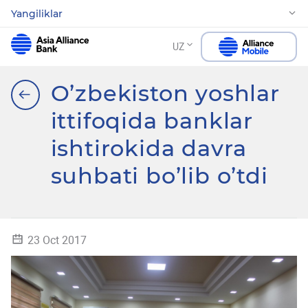
Yangiliklar
UZ
O’zbekiston yoshlar
ittifoqida banklar
ishtirokida davra
suhbati bo’lib o’tdi
23 Oct 2017