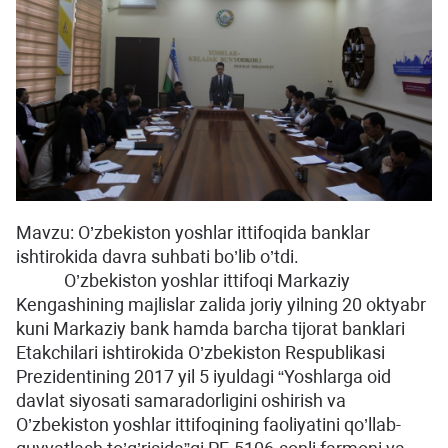
Mavzu: O’zbekiston yoshlar ittifoqida banklar
ishtirokida davra suhbati bo’lib o’tdi.
O’zbekiston yoshlar ittifoqi Markaziy
Kengashining majlislar zalida joriy yilning 20 oktyabr
kuni Markaziy bank hamda barcha tijorat banklari
Etakchilari ishtirokida O’zbekiston Respublikasi
Prezidentining 2017 yil 5 iyuldagi “Yoshlarga oid
davlat siyosati samaradorligini oshirish va
O’zbekiston yoshlar ittifoqining faoliyatini qo’llab-