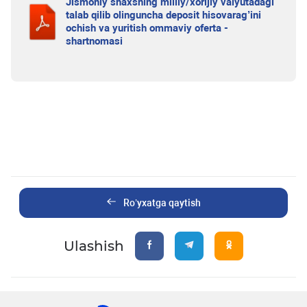
Jismoniy shaxsning milliy/xorijiy valyutadagi
talab qilib olinguncha deposit hisovarag’ini
ochish va yuritish ommaviy oferta -
shartnomasi
Ro’yxatga qaytish
Ulashish