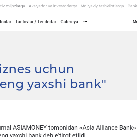
tiv mijozlarga
Aksiyador va investorlarga
Moliyaviy tashkilotlarga
Bank
'lonlar
Tanlovlar / Tenderlar
Galereya
Mu
•••
 biznes uchun
 eng yaxshi bank"
 jurnal ASIAMONEY tomonidan «Asia Alliance Bank» 
ng yaxshi bank deb e’tirof etildi.