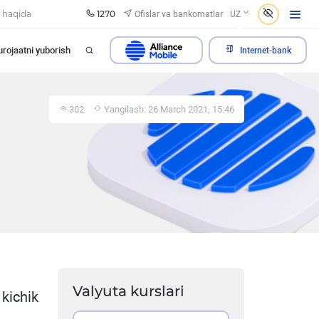
1270
Ofislar va bankomatlar
 haqida
UZ
rojaatni yuborish
Internet-bank
302
Yangilash: 26 March 2021, 15:46
Valyuta kurslari
kichik