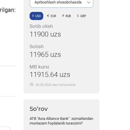
Ayirboshlash shoxobchasida
gan:
USD
EUR
RUB
GBP
Sotib olish
11900 uzs
Sotish
11965 uzs
MB kursi
11915.64 uzs
06.08.2026 dan ma’lumotlar
So’rov
ATB "Asia Alliance Bank" xizmatlaridan
muntazam foydalanib turasizmi?