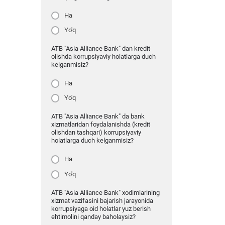
Ha
Yo'q
ATB "Asia Alliance Bank" dan kredit
olishda korrupsiyaviy holatlarga duch
kelganmisiz?
Ha
Yo'q
ATB "Asia Alliance Bank" da bank
xizmatlaridan foydalanishda (kredit
olishdan tashqari) korrupsiyaviy
holatlarga duch kelganmisiz?
Ha
Yo'q
ATB "Asia Alliance Bank" xodimlarining
xizmat vazifasini bajarish jarayonida
korrupsiyaga oid holatlar yuz berish
ehtimolini qanday baholaysiz?