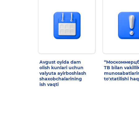
Avgust oyida dam
“Москоммерцб
olish kunlari uchun
TB bilan vakilli
valyuta ayirboshlash
munosabatlari
shaxobchalarining
to'xtatilishi ha
ish vaqti