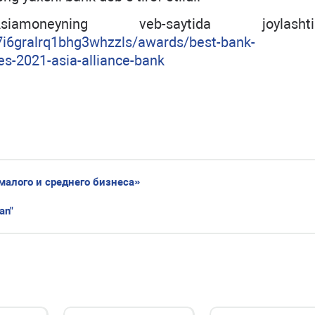
oneyning veb-saytida joylashtiril
7i6gralrq1bhg3whzzls/awards/best-bank-
s-2021-asia-alliance-bank
малого и среднего бизнеса»
an"