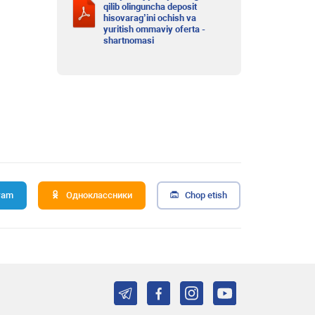
qilib olinguncha deposit
hisovarag’ini ochish va
yuritish ommaviy oferta -
shartnomasi
ram
Одноклассники
Chop etish