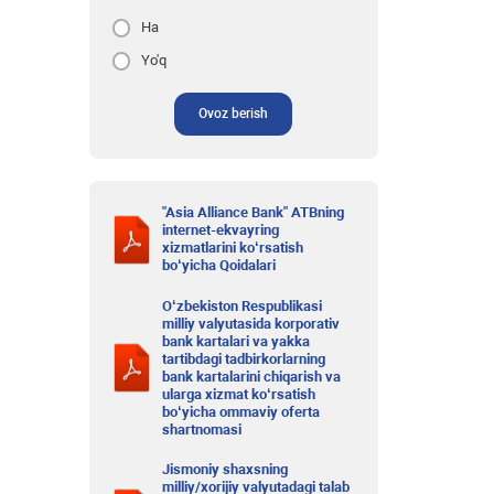
Ha
Yo'q
Ovoz berish
"Asia Alliance Bank" ATBning
internet-ekvayring
xizmatlarini ko‘rsatish
bo‘yicha Qoidalari
O‘zbekiston Respublikasi
milliy valyutasida korporativ
bank kartalari va yakka
tartibdagi tadbirkorlarning
bank kartalarini chiqarish va
ularga xizmat ko‘rsatish
bo‘yicha ommaviy oferta
shartnomasi
Jismoniy shaxsning
milliy/xorijiy valyutadagi talab