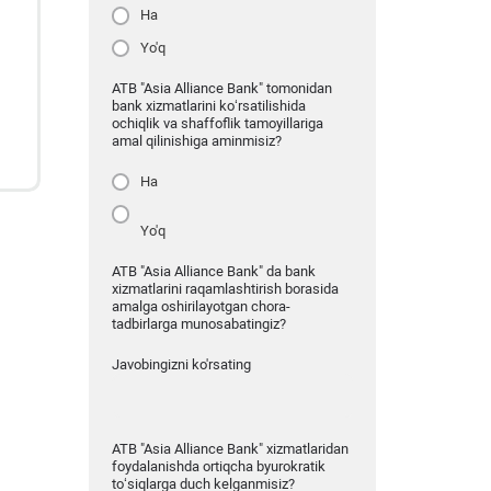
Ha
Yo'q
ATB "Asia Alliance Bank" tomonidan
bank xizmatlarini ko‘rsatilishida
ochiqlik va shaffoflik tamoyillariga
amal qilinishiga aminmisiz?
Ha
Yo'q
ATB "Asia Alliance Bank" da bank
xizmatlarini raqamlashtirish borasida
amalga oshirilayotgan chora-
tadbirlarga munosabatingiz?
Javobingizni ko'rsating
ATB "Asia Alliance Bank" xizmatlaridan
foydalanishda ortiqcha byurokratik
to‘siqlarga duch kelganmisiz?