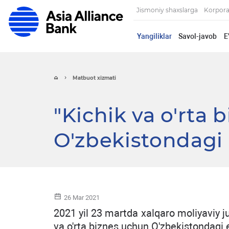
Jismoniy shaxslarga
Korpora
Yangiliklar
Savol-javob
E
Matbuot xizmati
"Kichik va o'rta
O'zbekistondagi
26 Mar 2021
2021 yil 23 martda xalqaro moliyaviy
va o'rta biznes uchun O'zbekistondagi e