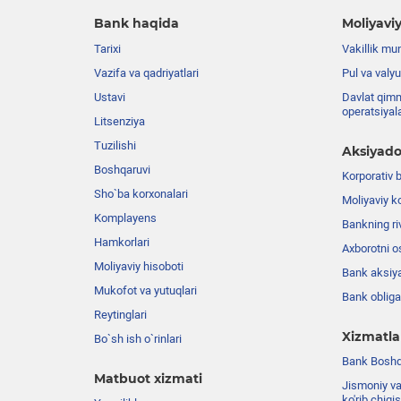
Bank haqida
Moliyaviy
Tarixi
Vakillik mu
Vazifa va qadriyatlari
Pul va valyu
Ustavi
Davlat qimm
operatsiyal
Litsenziya
Tuzilishi
Aksiyado
Boshqaruvi
Korporativ 
Sho`ba korxonalari
Moliyaviy k
Komplayens
Bankning riv
Hamkorlari
Axborotni o
Moliyaviy hisoboti
Bank aksiya
Mukofot va yutuqlari
Bank obligat
Reytinglari
Xizmatla
Bo`sh ish o`rinlari
Bank Boshqa
Matbuot xizmati
Jismoniy va
ko'rib chiqi