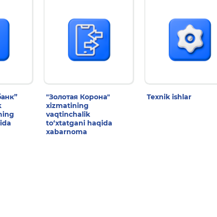
анк”
"Золотая Корона"
Texnik ishlar
k
xizmatining
ning
vaqtinchalik
qida
to‘xtatgani haqida
xabarnoma