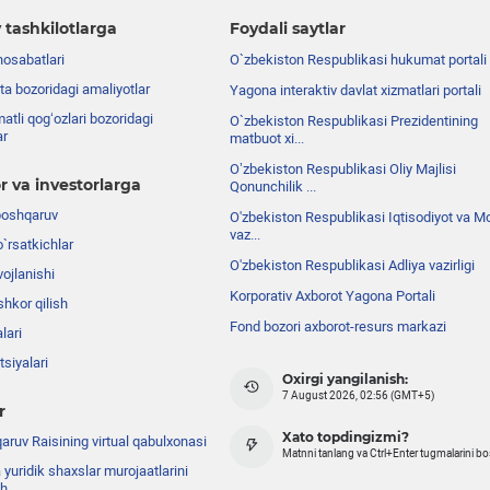
 tashkilotlarga
Foydali saytlar
nosabatlari
O`zbekiston Respublikasi hukumat portali
ta bozoridagi amaliyotlar
Yagona interaktiv davlat xizmatlari portali
atli qog‘ozlari bozoridagi
O`zbekiston Respublikasi Prezidentining
ar
matbuot xi...
Oʼzbekiston Respublikasi Oliy Majlisi
r va investorlarga
Qonunchilik ...
boshqaruv
O'zbekiston Respublikasi Iqtisodiyot va Mo
vaz...
o`rsatkichlar
O'zbekiston Respublikasi Adliya vazirligi
ojlanishi
Korporativ Axborot Yagona Portali
shkor qilish
Fond bozori axborot-resurs markazi
lari
siyalari
Oxirgi yangilanish:
7 August 2026, 02:56 (GMT+5)
r
Xato topdingizmi?
ruv Raisining virtual qabulxonasi
Matnni tanlang va Ctrl+Enter tugmalarini b
 yuridik shaxslar murojaatlarini
sh