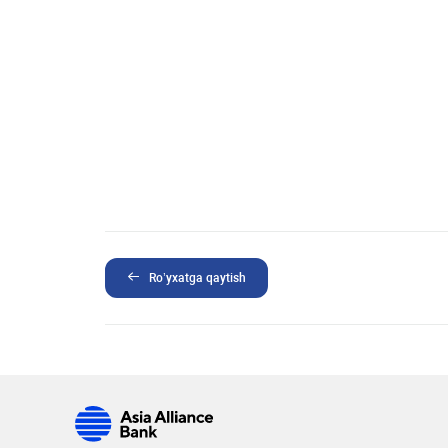
Ro’yxatga qaytish