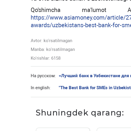
Qo'shimcha ma'lumot Asiam
https://www.asiamoney.com/article/2
awards/uzbekistans-best-bank-for-sme
Avtor:
ko'rsatilmagan
Manba: ko'rsatilmagan
Ko'rishlar: 6158
На русском:
«Лучший банк в Узбекистане для 
In english:
"The Best Bank for SMEs in Uzbekist
Shuningdek qarang: