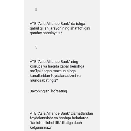
ATB "Asia Alliance Bank" da ishga
qabul qilish jarayonining shaffofligini
qanday baholaysiz?
ATB "Asia Alliance Bank" ning
korrupsiya haqida xabar berishga
mo‘ljallangan maxsus aloqa
kanallaridan foydalanasizmi va
munosabatingiz?
Javobingizni ko'rsating
ATB "Asia Alliance Bank" xizmatlaridan
foydalanishda va boshqa holatlarda
“tanish-bilishchilik” illatiga duch
kelganmisiz?