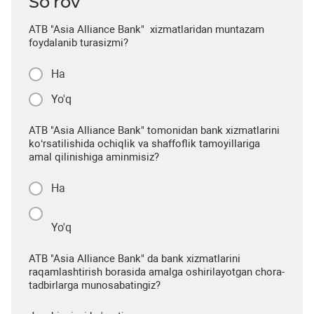
So’rov
ATB "Asia Alliance Bank" xizmatlaridan muntazam
foydalanib turasizmi?
Ha
Yo'q
ATB "Asia Alliance Bank" tomonidan bank xizmatlarini
ko‘rsatilishida ochiqlik va shaffoflik tamoyillariga
amal qilinishiga aminmisiz?
Ha
Yo'q
ATB "Asia Alliance Bank" da bank xizmatlarini
raqamlashtirish borasida amalga oshirilayotgan chora-
tadbirlarga munosabatingiz?