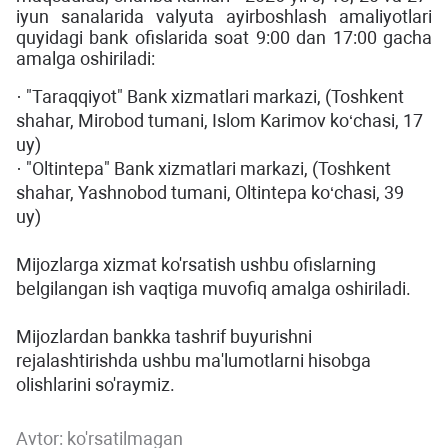
iyun sanalarida valyuta ayirboshlash amaliyotlari
quyidagi bank ofislarida soat 9:00 dan 17:00 gacha
amalga oshiriladi:
· "Taraqqiyot" Bank xizmatlari markazi, (Toshkent
shahar, Mirobod tumani, Islom Karimov ko‘chasi, 17
uy)
· "Oltintepa" Bank xizmatlari markazi, (Toshkent
shahar, Yashnobod tumani, Oltintepa ko‘chasi, 39
uy)
Mijozlarga xizmat ko'rsatish ushbu ofislarning
belgilangan ish vaqtiga muvofiq amalga oshiriladi.
Mijozlardan bankka tashrif buyurishni
rejalashtirishda ushbu ma'lumotlarni hisobga
olishlarini so'raymiz.
Avtor:
ko'rsatilmagan