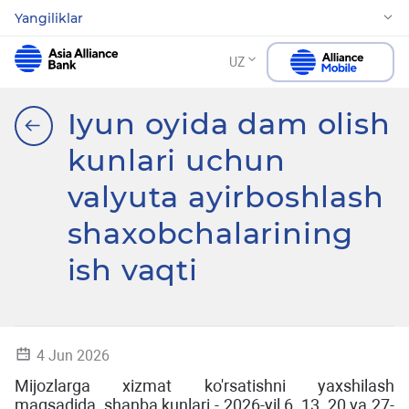
Yangiliklar
UZ
Iyun oyida dam olish
kunlari uchun
valyuta ayirboshlash
shaxobchalarining
ish vaqti
4 Jun 2026
Mijozlarga xizmat ko'rsatishni yaxshilash
maqsadida, shanba kunlari - 2026-yil 6, 13, 20 va 27-