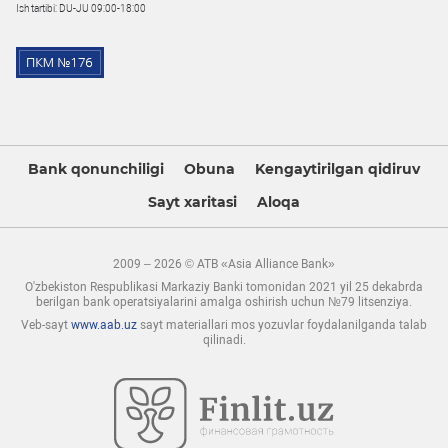
Ish tartibi: DU-JU 09:00-18:00
Bank qonunchiligi
Obuna
Kengaytirilgan qidiruv
Sayt xaritasi
Aloqa
2009 – 2026 © ATB «Asia Alliance Bank»
O'zbekiston Respublikasi Markaziy Banki tomonidan 2021 yil 25 dekabrda
berilgan bank operatsiyalarini amalga oshirish uchun №79 litsenziya.
Veb-sayt
www.aab.uz
sayt materiallari mos yozuvlar foydalanilganda talab
qilinadi.