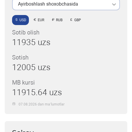
Ayirboshlash shoxobchasida
USD
EUR
RUB
GBP
Sotib olish
11935 uzs
Sotish
12005 uzs
MB kursi
11915.64 uzs
07.08.2026 dan ma’lumotlar