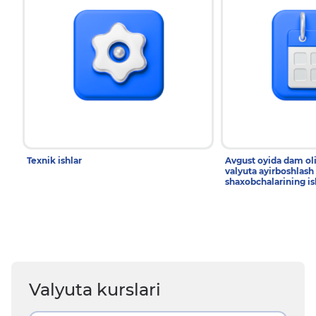
Texnik ishlar
Avgust oyida dam ol
valyuta ayirboshlash
shaxobchalarining is
Valyuta kurslari