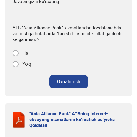
Javobingizni ko'rsating
ATB "Asia Alliance Bank" xizmatlaridan foydalanishda
va boshqa holatlarda “tanish-bilishchilik” illatiga duch
kelganmisiz?
Ha
Yo'q
Ovoz berish
"Asia Alliance Bank" ATBning internet-
ekvayring xizmatlarini ko‘rsatish bo‘yicha
Qoidalari