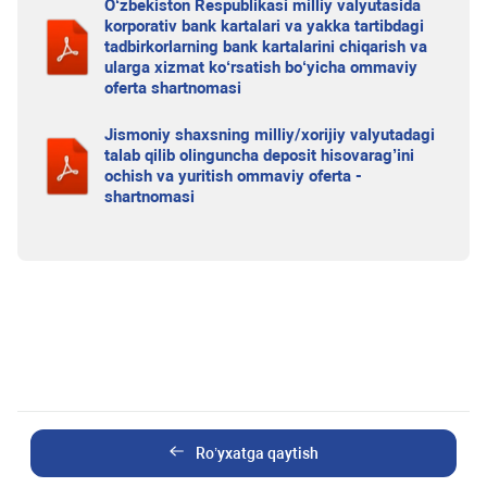
O‘zbekiston Respublikasi milliy valyutasida
korporativ bank kartalari va yakka tartibdagi
tadbirkorlarning bank kartalarini chiqarish va
ularga xizmat ko‘rsatish bo‘yicha ommaviy
oferta shartnomasi
Jismoniy shaxsning milliy/xorijiy valyutadagi
talab qilib olinguncha deposit hisovarag’ini
ochish va yuritish ommaviy oferta -
shartnomasi
Ro’yxatga qaytish