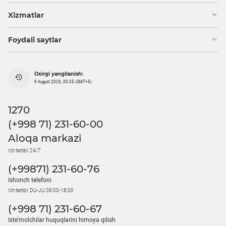
Xizmatlar
Foydali saytlar
Oxirgi yangilanish:
9 August 2026, 00:35 (GMT+5)
1270
(+998 71) 231-60-00
Aloqa markazi
Ish tartibi: 24/7
(+99871) 231-60-76
Ishonch telefoni
Ish tartibi: DU-JU 09:00-18:00
(+998 71) 231-60-67
Iste'molchilar huquqlarini himoya qilish