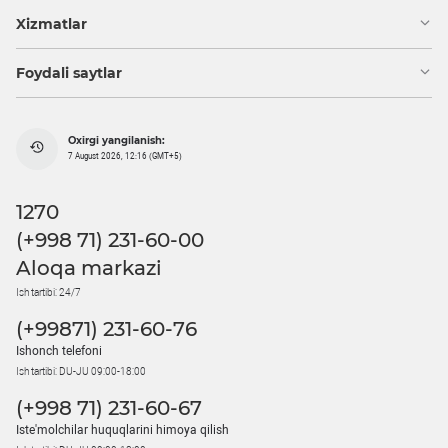
Xizmatlar
Foydali saytlar
Oxirgi yangilanish:
7 August 2026, 12:16 (GMT+5)
1270
(+998 71) 231-60-00
Aloqa markazi
Ish tartibi: 24/7
(+99871) 231-60-76
Ishonch telefoni
Ish tartibi: DU-JU 09:00-18:00
(+998 71) 231-60-67
Iste'molchilar huquqlarini himoya qilish