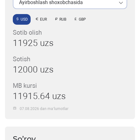
Ayirboshlash shoxobchasida
USD
EUR
RUB
GBP
Sotib olish
11925 uzs
Sotish
12000 uzs
MB kursi
11915.64 uzs
07.08.2026 dan ma’lumotlar
So’rov