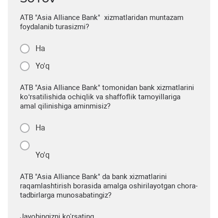
ATB "Asia Alliance Bank" xizmatlaridan muntazam
foydalanib turasizmi?
Ha
Yo'q
ATB "Asia Alliance Bank" tomonidan bank xizmatlarini
ko‘rsatilishida ochiqlik va shaffoflik tamoyillariga
amal qilinishiga aminmisiz?
Ha
Yo'q
ATB "Asia Alliance Bank" da bank xizmatlarini
raqamlashtirish borasida amalga oshirilayotgan chora-
tadbirlarga munosabatingiz?
Javobingizni ko'rsating