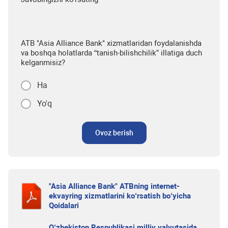
ATB "Asia Alliance Bank" xizmatlaridan foydalanishda
va boshqa holatlarda “tanish-bilishchilik” illatiga duch
kelganmisiz?
Ha
Yo'q
Ovoz berish
"Asia Alliance Bank" ATBning internet-
ekvayring xizmatlarini ko‘rsatish bo‘yicha
Qoidalari
O‘zbekiston Respublikasi milliy valyutasida