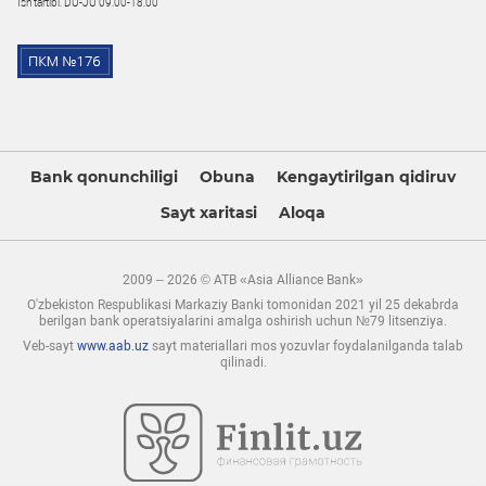
Ish tartibi: DU-JU 09:00-18:00
Bank qonunchiligi
Obuna
Kengaytirilgan qidiruv
Sayt xaritasi
Aloqa
2009 – 2026 © ATB «Asia Alliance Bank»
O'zbekiston Respublikasi Markaziy Banki tomonidan 2021 yil 25 dekabrda
berilgan bank operatsiyalarini amalga oshirish uchun №79 litsenziya.
Veb-sayt
www.aab.uz
sayt materiallari mos yozuvlar foydalanilganda talab
qilinadi.