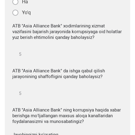
Ha
Yo'q
ATB "Asia Alliance Bank" xodimlarining xizmat
vazifasini bajarish jarayonida korrupsiyaga oid holatlar
yuz berish ehtimolini qanday baholaysiz?
ATB "Asia Alliance Bank" da ishga qabul qilish
jarayonining shaffofligini qanday baholaysiz?
ATB "Asia Alliance Bank" ning korrupsiya haqida xabar
berishga mo‘ljallangan maxsus aloqa kanallaridan
foydalanasizmi va munosabatingiz?
Javobingizni ko'rsating