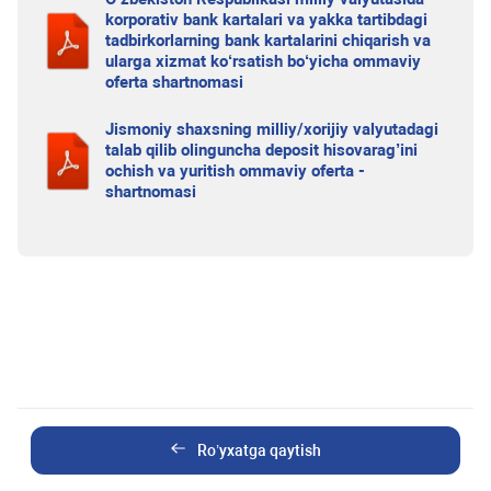
korporativ bank kartalari va yakka tartibdagi
tadbirkorlarning bank kartalarini chiqarish va
ularga xizmat ko‘rsatish bo‘yicha ommaviy
oferta shartnomasi
Jismoniy shaxsning milliy/xorijiy valyutadagi
talab qilib olinguncha deposit hisovarag’ini
ochish va yuritish ommaviy oferta -
shartnomasi
Ro’yxatga qaytish