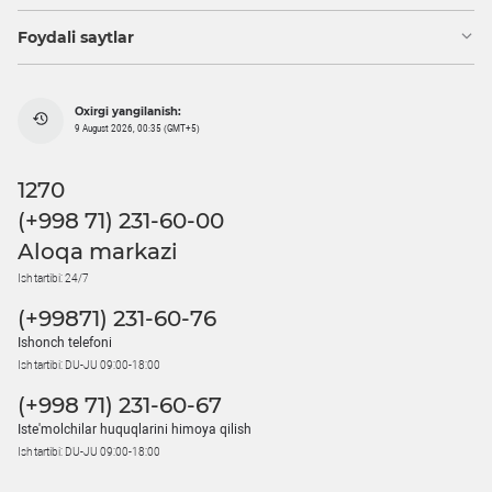
Foydali saytlar
Oxirgi yangilanish:
9 August 2026, 00:35 (GMT+5)
1270
(+998 71) 231-60-00
Aloqa markazi
Ish tartibi: 24/7
(+99871) 231-60-76
Ishonch telefoni
Ish tartibi: DU-JU 09:00-18:00
(+998 71) 231-60-67
Iste'molchilar huquqlarini himoya qilish
Ish tartibi: DU-JU 09:00-18:00