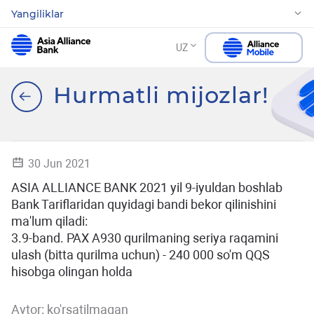
Yangiliklar
UZ
Hurmatli mijozlar!
30 Jun 2021
ASIA ALLIANCE BANK 2021 yil 9-iyuldan boshlab
Bank Tariflaridan quyidagi bandi bekor qilinishini
ma'lum qiladi:
3.9-band. PAX A930 qurilmaning seriya raqamini
ulash (bitta qurilma uchun) - 240 000 so'm QQS
hisobga olingan holda
Avtor:
ko'rsatilmagan