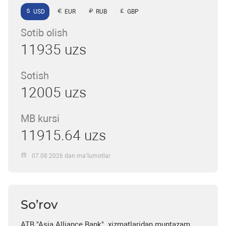
USD
EUR
RUB
GBP
Sotib olish
11935 uzs
Sotish
12005 uzs
MB kursi
11915.64 uzs
07.08.2026 dan ma’lumotlar
So’rov
ATB "Asia Alliance Bank" xizmatlaridan muntazam