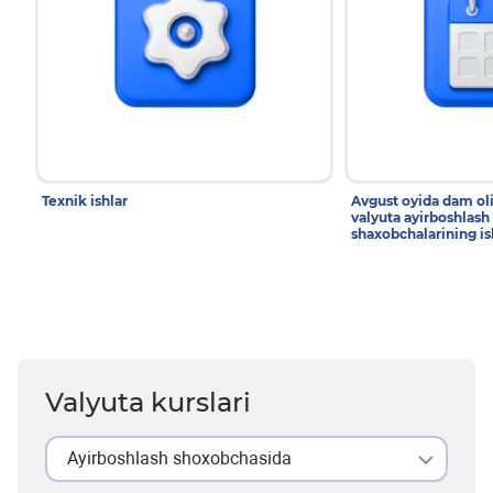
Texnik ishlar
Avgust oyida dam ol
valyuta ayirboshlash
shaxobchalarining is
Valyuta kurslari
Ayirboshlash shoxobchasida