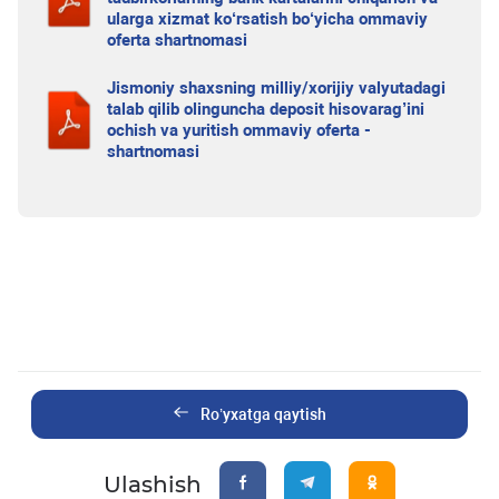
ularga xizmat ko‘rsatish bo‘yicha ommaviy
oferta shartnomasi
Jismoniy shaxsning milliy/xorijiy valyutadagi
talab qilib olinguncha deposit hisovarag’ini
ochish va yuritish ommaviy oferta -
shartnomasi
Ro’yxatga qaytish
Ulashish