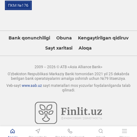
Bank qonunchiligi
Obuna
Kengaytirilgan qidiruv
Sayt xaritasi
Aloqa
2009 – 2026 © ATB «Asia Alliance Bank»
O'zbekiston Respublikasi Markaziy Banki tomonidan 2021 yil 25 dekabrda
berilgan bank operatsiyalarini amalga oshirish uchun №79 litsenziya.
Veb-sayt
www.aab.uz
sayt materiallari mos yozuvlar foydalanilganda talab
qilinadi.