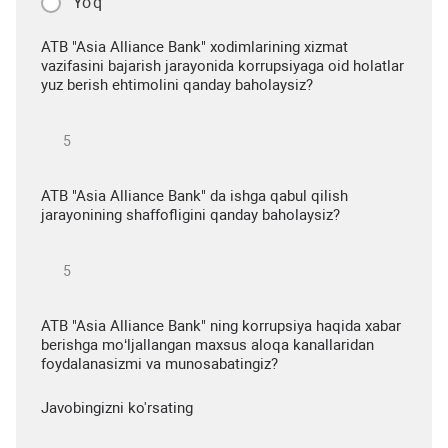
Yo'q
ATB "Asia Alliance Bank" xodimlarining xizmat
vazifasini bajarish jarayonida korrupsiyaga oid holatlar
yuz berish ehtimolini qanday baholaysiz?
ATB "Asia Alliance Bank" da ishga qabul qilish
jarayonining shaffofligini qanday baholaysiz?
ATB "Asia Alliance Bank" ning korrupsiya haqida xabar
berishga mo‘ljallangan maxsus aloqa kanallaridan
foydalanasizmi va munosabatingiz?
Javobingizni ko'rsating