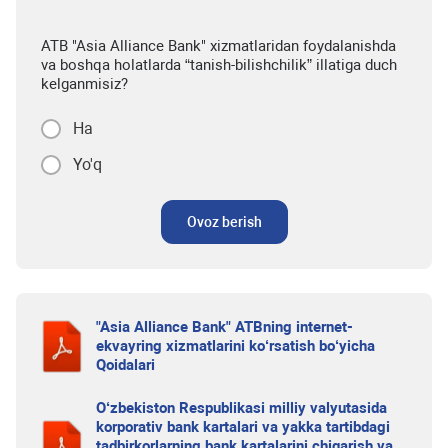
ATB "Asia Alliance Bank" xizmatlaridan foydalanishda
va boshqa holatlarda “tanish-bilishchilik” illatiga duch
kelganmisiz?
Ha
Yo'q
Ovoz berish
"Asia Alliance Bank" ATBning internet-
ekvayring xizmatlarini ko‘rsatish bo‘yicha
Qoidalari
O‘zbekiston Respublikasi milliy valyutasida
korporativ bank kartalari va yakka tartibdagi
tadbirkorlarning bank kartalarini chiqarish va