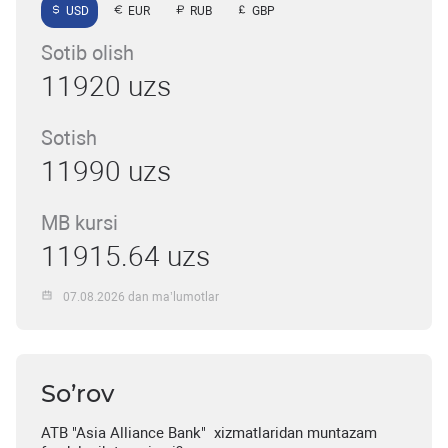
USD
EUR
RUB
GBP
Sotib olish
11920 uzs
Sotish
11990 uzs
MB kursi
11915.64 uzs
07.08.2026 dan ma’lumotlar
So’rov
ATB "Asia Alliance Bank" xizmatlaridan muntazam