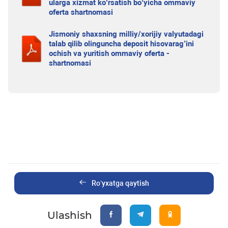
ularga xizmat ko‘rsatish bo‘yicha ommaviy
oferta shartnomasi
Jismoniy shaxsning milliy/xorijiy valyutadagi
talab qilib olinguncha deposit hisovarag’ini
ochish va yuritish ommaviy oferta -
shartnomasi
Ro’yxatga qaytish
Ulashish