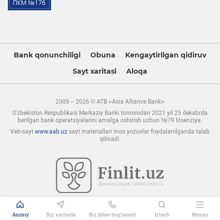
Bank qonunchiligi
Obuna
Kengaytirilgan qidiruv
Sayt xaritasi
Aloqa
2009 – 2026 © ATB «Asia Alliance Bank»
O'zbekiston Respublikasi Markaziy Banki tomonidan 2021 yil 25 dekabrda
berilgan bank operatsiyalarini amalga oshirish uchun №79 litsenziya.
Veb-sayt
www.aab.uz
sayt materiallari mos yozuvlar foydalanilganda talab
qilinadi.
Asosiy
Biz xaritada
Biz bilan bog’lanish
Izlash
Menyu