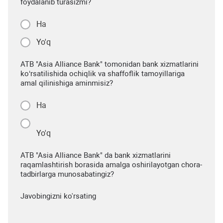
foydalanib turasizmi?
Ha
Yo'q
ATB "Asia Alliance Bank" tomonidan bank xizmatlarini
ko‘rsatilishida ochiqlik va shaffoflik tamoyillariga
amal qilinishiga aminmisiz?
Ha
Yo'q
ATB "Asia Alliance Bank" da bank xizmatlarini
raqamlashtirish borasida amalga oshirilayotgan chora-
tadbirlarga munosabatingiz?
Javobingizni ko'rsating