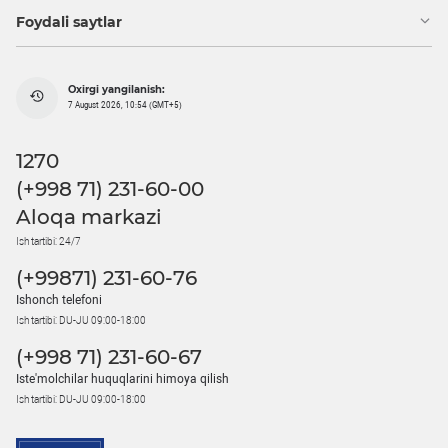
Foydali saytlar
Oxirgi yangilanish:
7 August 2026, 10:54 (GMT+5)
1270
(+998 71) 231-60-00
Aloqa markazi
Ish tartibi: 24/7
(+99871) 231-60-76
Ishonch telefoni
Ish tartibi: DU-JU 09:00-18:00
(+998 71) 231-60-67
Iste'molchilar huquqlarini himoya qilish
Ish tartibi: DU-JU 09:00-18:00