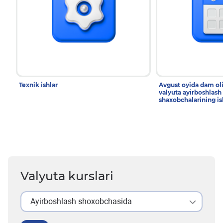
Texnik ishlar
Avgust oyida dam ol
valyuta ayirboshlash
shaxobchalarining is
Valyuta kurslari
Ayirboshlash shoxobchasida