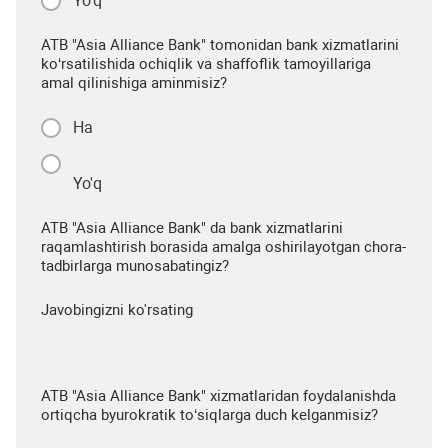
Yo'q
ATB "Asia Alliance Bank" tomonidan bank xizmatlarini
ko‘rsatilishida ochiqlik va shaffoflik tamoyillariga
amal qilinishiga aminmisiz?
Ha
Yo'q
ATB "Asia Alliance Bank" da bank xizmatlarini
raqamlashtirish borasida amalga oshirilayotgan chora-
tadbirlarga munosabatingiz?
Javobingizni ko'rsating
ATB "Asia Alliance Bank" xizmatlaridan foydalanishda
ortiqcha byurokratik to‘siqlarga duch kelganmisiz?