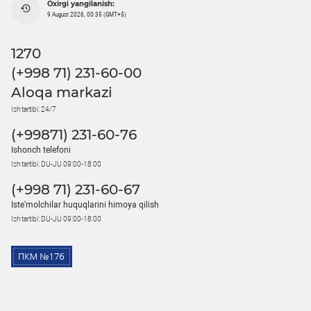
Oxirgi yangilanish:
9 August 2026, 00:35 (GMT+5)
1270
(+998 71) 231-60-00
Aloqa markazi
Ish tartibi: 24/7
(+99871) 231-60-76
Ishonch telefoni
Ish tartibi: DU-JU 09:00-18:00
(+998 71) 231-60-67
Iste'molchilar huquqlarini himoya qilish
Ish tartibi: DU-JU 09:00-18:00