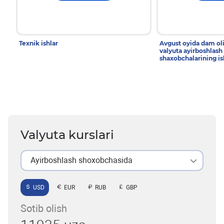
Texnik ishlar
Avgust oyida dam ol
valyuta ayirboshlash
shaxobchalarining is
Valyuta kurslari
Ayirboshlash shoxobchasida
USD
EUR
RUB
GBP
Sotib olish