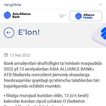
Yangiliklar
UZ
Eʹlon!
13 Sep 2022
Bank amaliyotlari shaffofligini taʼminlash maqsadida
2022 yil 13 sentyabrdan ASIA ALLIANCE BANK»
ATB filiallarida norezident jismoniy shaxslarga
hisobraqamlar quyidagi qo‘shimcha talablardan biri
bajarilganida ochilishi mumkin:
• filialga murojaat kunidan oldin, 15 (o‘n besh)
kalendar kundan ziyod uzluksiz O‘zbekiston