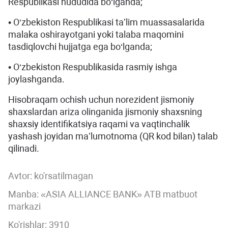
Respublikasi hududida bo‘lganda;
• O‘zbekiston Respublikasi taʼlim muassasalarida
malaka oshirayotgani yoki talaba maqomini
tasdiqlovchi hujjatga ega bo‘lganda;
• O‘zbekiston Respublikasida rasmiy ishga
joylashganda.
Hisobraqam ochish uchun norezident jismoniy
shaxslardan ariza olinganida jismoniy shaxsning
shaxsiy identifikatsiya raqami va vaqtinchalik
yashash joyidan maʼlumotnoma (QR kod bilan) talab
qilinadi.
Avtor:
ko'rsatilmagan
Manba: «ASIA ALLIANCE BANK» ATB matbuot
markazi
Ko'rishlar: 3910