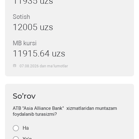
11935 uzs
Sotish
12005 uzs
MB kursi
11915.64 uzs
07.08.2026 dan ma’lumotlar
So’rov
ATB "Asia Alliance Bank" xizmatlaridan muntazam
foydalanib turasizmi?
Ha