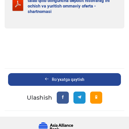
talab qilib olinguncha deposit hisovarag’ini
ochish va yuritish ommaviy oferta -
shartnomasi
Ro’yxatga qaytish
Ulashish