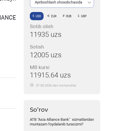
Ayirboshlash shoxobchasida
LIANCE
USD
EUR
RUB
GBP
Sotib olish
11935 uzs
Sotish
12005 uzs
MB kursi
11915.64 uzs
07.08.2026 dan ma’lumotlar
So’rov
ATB "Asia Alliance Bank" xizmatlaridan
muntazam foydalanib turasizmi?