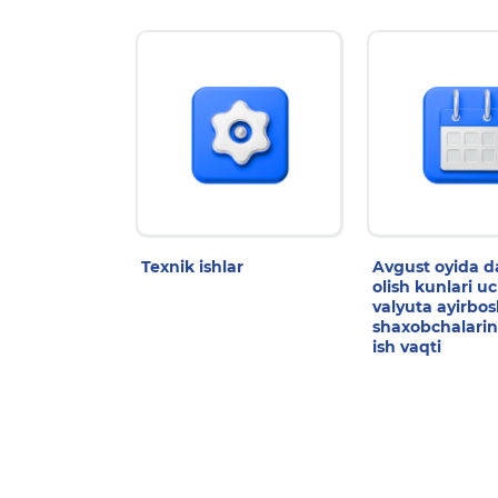
Texnik ishlar
Avgust oyida 
olish kunlari u
valyuta ayirbo
shaxobchalarin
ish vaqti