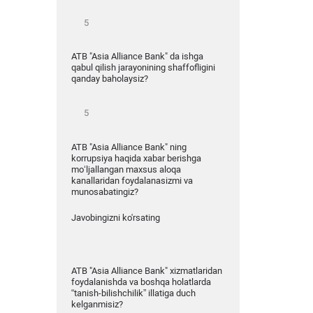
ATB "Asia Alliance Bank" da ishga
qabul qilish jarayonining shaffofligini
qanday baholaysiz?
ATB "Asia Alliance Bank" ning
korrupsiya haqida xabar berishga
mo‘ljallangan maxsus aloqa
kanallaridan foydalanasizmi va
munosabatingiz?
Javobingizni ko'rsating
ATB "Asia Alliance Bank" xizmatlaridan
foydalanishda va boshqa holatlarda
“tanish-bilishchilik” illatiga duch
kelganmisiz?