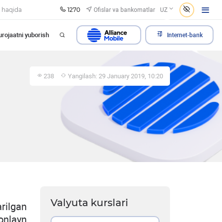
1270
Ofislar va bankomatlar
 haqida
UZ
rojaatni yuborish
Internet-bank
238
Yangilash: 29 January 2019, 10:20
Valyuta kurslari
rilgan
nlayn