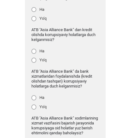
Ha
Yo'q
ATB "Asia Alliance Bank" dan kredit
olishda korrupsiyaviy holatlarga duch
kelganmisiz?
Ha
Yo'q
ATB "Asia Alliance Bank" da bank
xizmatlaridan foydalanishda (kredit
olishdan tashqari) korrupsiyaviy
holatlarga duch kelganmisiz?
Ha
Yo'q
ATB "Asia Alliance Bank" xodimlarining
xizmat vazifasini bajarish jarayonida
korrupsiyaga oid holatlar yuz berish
ehtimolini qanday baholaysiz?