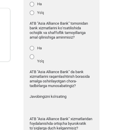
Ha
Yo'q
ATB "Asia Alliance Bank" tomonidan
bank xizmatlarini ko‘rsatilishida
ochiqlik va shaffoflik tamoyillariga
amal qilinishiga aminmisiz?
Ha
Yo'q
ATB "Asia Alliance Bank" da bank
xizmatlarini raqamlashtirish borasida
amalga oshirilayotgan chora-
tadbirlarga munosabatingiz?
Javobingizni ko'rsating
ATB "Asia Alliance Bank" xizmatlaridan
foydalanishda ortiqcha byurokratik
to‘siqlarga duch kelganmisiz?