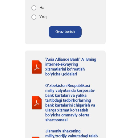
Ha
Yo'q
Ovoz berish
"Asia Alliance Bank" ATBning
internet-ekvayring
xizmatlarini ko‘rsatish
bo‘yicha Qoidalari
O‘zbekiston Respublikasi
milliy valyutasida korporativ
bank kartalari va yakka
tartibdagi tadbirkorlarning
bank kartalarini chiqarish va
ularga xizmat ko‘rsatish
bo‘yicha ommaviy oferta
shartnomasi
Jismoniy shaxsning
milliy/xorijiy valyutadagi talab