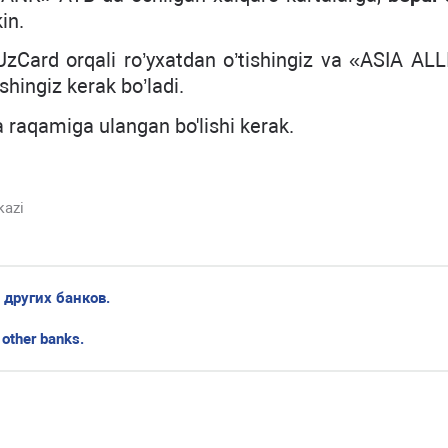
in.
zCard orqali ro’yxatdan o’tishingiz va «ASIA AL
hingiz kerak bo’ladi.
raqamiga ulangan bo'lishi kerak.
kazi
 других банков.
 other banks.