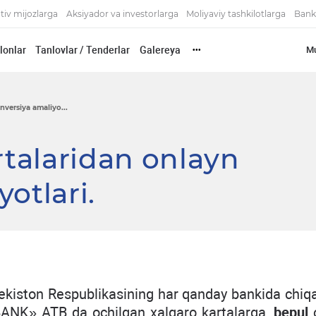
tiv mijozlarga
Aksiyador va investorlarga
Moliyaviy tashkilotlarga
Bank
'lonlar
Tanlovlar / Tenderlar
Galereya
Mu
•••
versiya amaliyo...
talaridan onlayn
otlari.
bekiston Respublikasining har qanday bankida chiqa
NK» ATB da ochilgan xalqaro kartalarga,
bepul
o