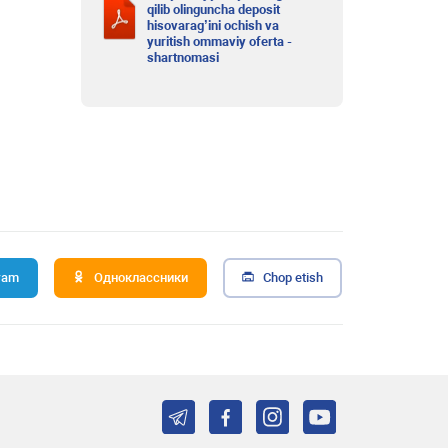
qilib olinguncha deposit
hisovarag’ini ochish va
yuritish ommaviy oferta -
shartnomasi
ram
Одноклассники
Chop etish