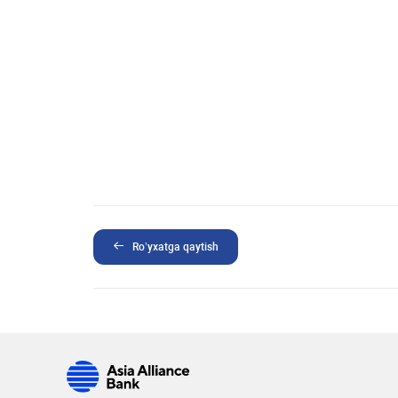
Ro’yxatga qaytish