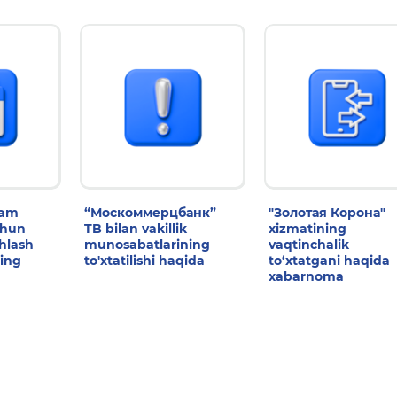
dam
“Москоммерцбанк”
"Золотая Корона"
chun
TB bilan vakillik
xizmatining
shlash
munosabatlarining
vaqtinchalik
ing
to'xtatilishi haqida
to‘xtatgani haqida
xabarnoma