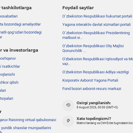
 tashkilotlarga
Foydali saytlar
nosabatlari
O`zbekiston Respublikasi hukumat portali
ta bozoridagi amaliyotlar
Yagona interaktiv davlat xizmatlari portali
atli qog‘ozlari bozoridagi
O`zbekiston Respublikasi Prezidentining
ar
matbuot xi...
Oʼzbekiston Respublikasi Oliy Majlisi
r va investorlarga
Qonunchilik ...
boshqaruv
O'zbekiston Respublikasi Iqtisodiyot va Mo
vaz...
o`rsatkichlar
O'zbekiston Respublikasi Adliya vazirligi
ojlanishi
Korporativ Axborot Yagona Portali
shkor qilish
Fond bozori axborot-resurs markazi
lari
siyalari
Oxirgi yangilanish:
8 August 2026, 00:00 (GMT+5)
r
Xato topdingizmi?
ruv Raisining virtual qabulxonasi
Matnni tanlang va Ctrl+Enter tugmalarini b
 yuridik shaxslar murojaatlarini
sh