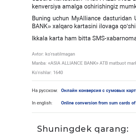
kenversiya amalga oshirishingiz mumk
Buning uchun MyAlliance dasturidan U
BANK» xalqaro kartasini ilovaga qo’shis
Ikkala karta ham bitta SMS-xabarnoma 
Avtor:
ko'rsatilmagan
Manba: «ASIA ALLIANCE BANK» ATB matbuot mar
Ko'rishlar: 1640
На русском:
Онлайн конверсия с сумовых карт
In english:
Online conversion from sum cards of
Shuningdek qarang: