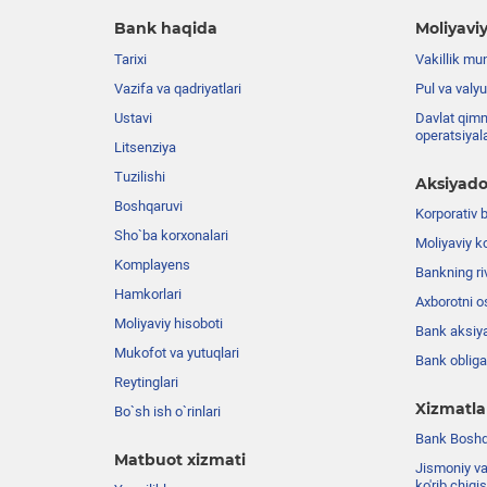
Bank haqida
Moliyaviy
Tarixi
Vakillik mu
Vazifa va qadriyatlari
Pul va valyu
Ustavi
Davlat qimm
operatsiyal
Litsenziya
Tuzilishi
Aksiyado
Boshqaruvi
Korporativ 
Sho`ba korxonalari
Moliyaviy k
Komplayens
Bankning riv
Hamkorlari
Axborotni o
Moliyaviy hisoboti
Bank aksiya
Mukofot va yutuqlari
Bank obligat
Reytinglari
Xizmatla
Bo`sh ish o`rinlari
Bank Boshqa
Matbuot xizmati
Jismoniy va
ko'rib chiqi