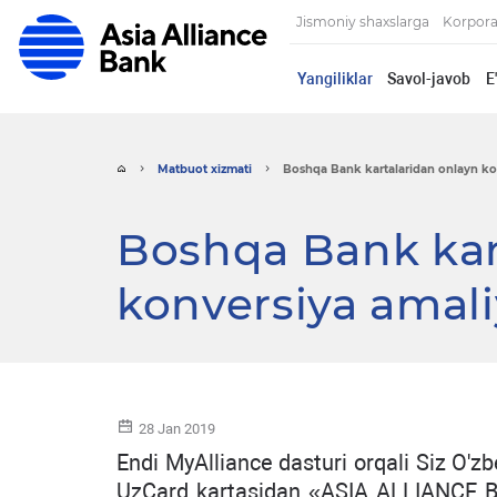
Jismoniy shaxslarga
Korpora
Yangiliklar
Savol-javob
E
Matbuot xizmati
Boshqa Bank kartalaridan onlayn kon
Boshqa Bank kar
konversiya amaliy
28 Jan 2019
Endi MyAlliance dasturi orqali Siz O'z
UzCard kartasidan «ASIA ALLIANCE BA