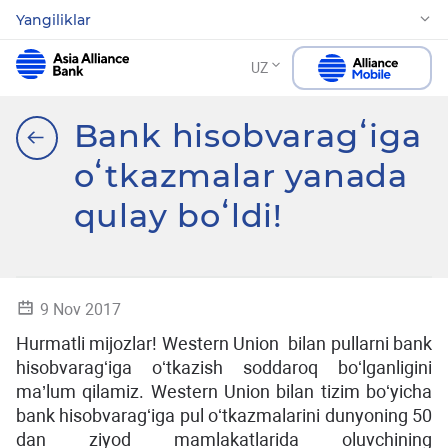
Yangiliklar
UZ
Bank hisobvaragʻiga
oʻtkazmalar yanada
qulay boʻldi!
9 Nov 2017
Hurmatli mijozlar! Western Union bilan pullarni bank
hisobvaragʻiga oʻtkazish soddaroq boʻlganligini
ma’lum qilamiz. Western Union bilan tizim boʻyicha
bank hisobvaragʻiga pul oʻtkazmalarini dunyoning 50
dan ziyod mamlakatlarida oluvchining