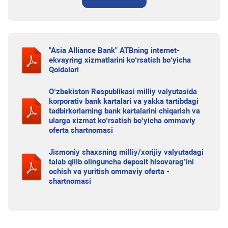
"Asia Alliance Bank" ATBning internet-
ekvayring xizmatlarini ko‘rsatish bo‘yicha
Qoidalari
O‘zbekiston Respublikasi milliy valyutasida
korporativ bank kartalari va yakka tartibdagi
tadbirkorlarning bank kartalarini chiqarish va
ularga xizmat ko‘rsatish bo‘yicha ommaviy
oferta shartnomasi
Jismoniy shaxsning milliy/xorijiy valyutadagi
talab qilib olinguncha deposit hisovarag’ini
ochish va yuritish ommaviy oferta -
shartnomasi