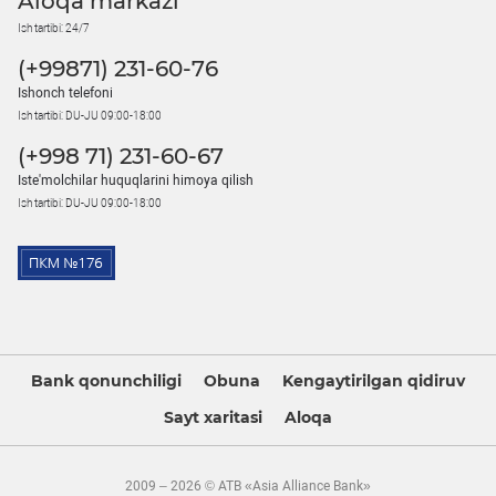
Aloqa markazi
Ish tartibi: 24/7
(+99871) 231-60-76
Ishonch telefoni
Ish tartibi: DU-JU 09:00-18:00
(+998 71) 231-60-67
Iste'molchilar huquqlarini himoya qilish
Ish tartibi: DU-JU 09:00-18:00
Bank qonunchiligi
Obuna
Kengaytirilgan qidiruv
Sayt xaritasi
Aloqa
2009 – 2026 © ATB «Asia Alliance Bank»