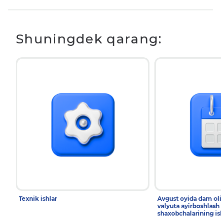
Shuningdek qarang:
Texnik ishlar
Avgust oyida dam ol
valyuta ayirboshlash
shaxobchalarining is