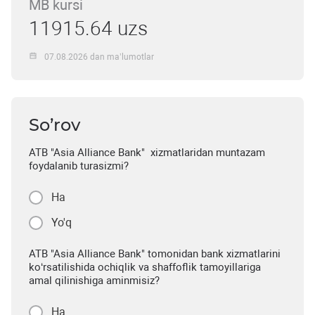
MB kursi
11915.64 uzs
07.08.2026 dan ma’lumotlar
So’rov
ATB "Asia Alliance Bank" xizmatlaridan muntazam
foydalanib turasizmi?
Ha
Yo'q
ATB "Asia Alliance Bank" tomonidan bank xizmatlarini
ko‘rsatilishida ochiqlik va shaffoflik tamoyillariga
amal qilinishiga aminmisiz?
Ha