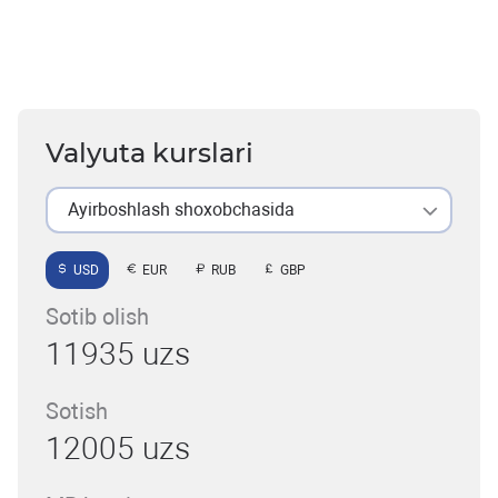
Valyuta kurslari
Ayirboshlash shoxobchasida
USD
EUR
RUB
GBP
Sotib olish
11935 uzs
Sotish
12005 uzs