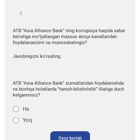
ATB "Asia Alliance Bank" ning korrupsiya haqida xabar
berishga mo‘ljallangan maxsus aloqa kanallaridan
foydalanasizmi va munosabatingiz?
Javobingizni ko'rsating
ATB "Asia Alliance Bank" xizmatlaridan foydalanishda
va boshqa holatlarda “tanish-bilishchilik” illatiga duch
kelganmisiz?
Ha
Yo'q
Ovoz berish