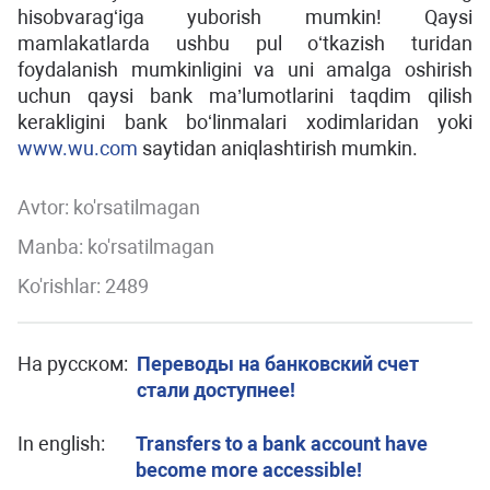
hisobvaragʻiga yuborish mumkin! Qaysi
mamlakatlarda ushbu pul oʻtkazish turidan
foydalanish mumkinligini va uni amalga oshirish
uchun qaysi bank ma’lumotlarini taqdim qilish
kerakligini bank boʻlinmalari xodimlaridan yoki
www.wu.com
saytidan aniqlashtirish mumkin.
Avtor:
ko'rsatilmagan
Manba: ko'rsatilmagan
Ko'rishlar: 2489
На русском:
Переводы на банковский счет
стали доступнее!
In english:
Transfers to a bank account have
become more accessible!