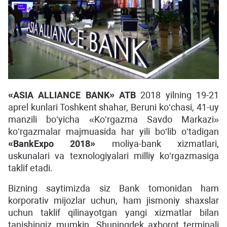
«ASIA ALLIANCE BANK»
ATB
2018 yilning 19-21
aprel kunlari Toshkent shahar, Beruni koʻchasi, 41-uy
manzili boʻyicha «Koʻrgazma Savdo Markazi»
koʻrgazmalar majmuasida har yili boʻlib oʻtadigan
«BankExpo 2018»
moliya-bank xizmatlari,
uskunalari va texnologiyalari milliy koʻrgazmasiga
taklif etadi.
Bizning saytimizda siz Bank tomonidan ham
korporativ mijozlar uchun, ham jismoniy shaxslar
uchun taklif qilinayotgan yangi xizmatlar bilan
tanishingiz mumkin. Shuningdek axborot terminali