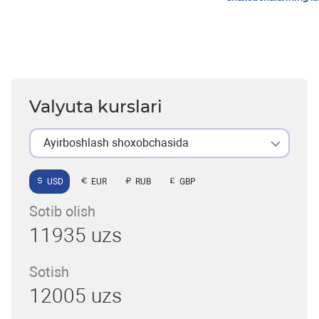
Valyuta kurslari
Ayirboshlash shoxobchasida
USD
EUR
RUB
GBP
Sotib olish
11935 uzs
Sotish
12005 uzs