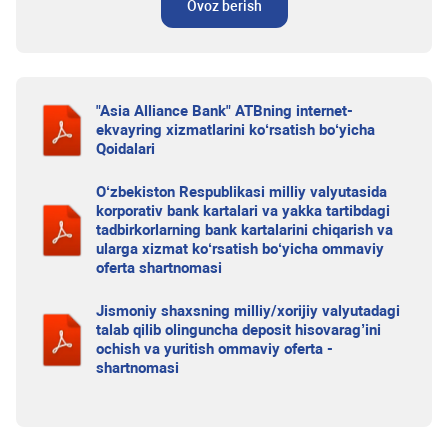
Ovoz berish
"Asia Alliance Bank" ATBning internet-
ekvayring xizmatlarini ko‘rsatish bo‘yicha
Qoidalari
O‘zbekiston Respublikasi milliy valyutasida
korporativ bank kartalari va yakka tartibdagi
tadbirkorlarning bank kartalarini chiqarish va
ularga xizmat ko‘rsatish bo‘yicha ommaviy
oferta shartnomasi
Jismoniy shaxsning milliy/xorijiy valyutadagi
talab qilib olinguncha deposit hisovarag’ini
ochish va yuritish ommaviy oferta -
shartnomasi