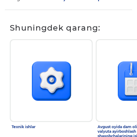
Shuningdek qarang:
Texnik ishlar
Avgust oyida dam ol
valyuta ayirboshlash
shaxobchalarining is