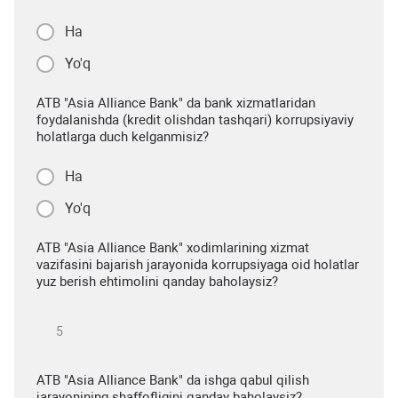
Ha
Yo'q
ATB "Asia Alliance Bank" da bank xizmatlaridan
foydalanishda (kredit olishdan tashqari) korrupsiyaviy
holatlarga duch kelganmisiz?
Ha
Yo'q
ATB "Asia Alliance Bank" xodimlarining xizmat
vazifasini bajarish jarayonida korrupsiyaga oid holatlar
yuz berish ehtimolini qanday baholaysiz?
ATB "Asia Alliance Bank" da ishga qabul qilish
jarayonining shaffofligini qanday baholaysiz?