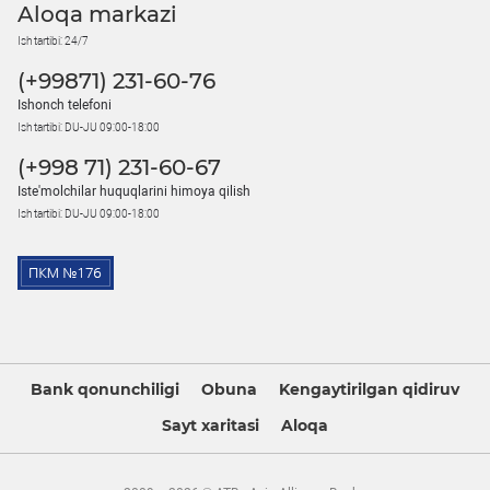
Aloqa markazi
Ish tartibi: 24/7
(+99871) 231-60-76
Ishonch telefoni
Ish tartibi: DU-JU 09:00-18:00
(+998 71) 231-60-67
Iste'molchilar huquqlarini himoya qilish
Ish tartibi: DU-JU 09:00-18:00
Bank qonunchiligi
Obuna
Kengaytirilgan qidiruv
Sayt xaritasi
Aloqa