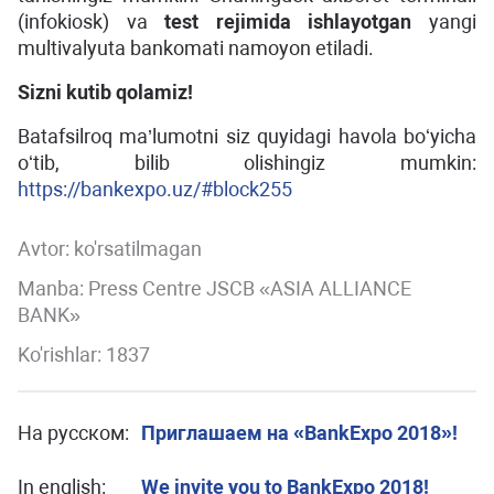
(infokiosk) va
test rejimida ishlayotgan
yangi
multivalyuta bankomati namoyon etiladi.
Sizni kutib qolamiz!
Batafsilroq ma’lumotni siz quyidagi havola boʻyicha
oʻtib, bilib olishingiz mumkin:
https://bankexpo.uz/#block255
Avtor:
ko'rsatilmagan
Manba: Press Centre JSCB «ASIA ALLIANCE
BANK»
Ko'rishlar: 1837
На русском:
Приглашаем на «BankExpo 2018»!
In english:
We invite you to BankExpo 2018!