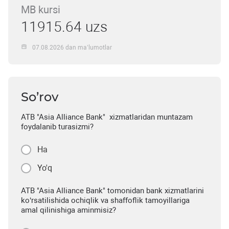
MB kursi
11915.64 uzs
07.08.2026 dan ma’lumotlar
So’rov
ATB "Asia Alliance Bank" xizmatlaridan muntazam
foydalanib turasizmi?
Ha
Yo'q
ATB "Asia Alliance Bank" tomonidan bank xizmatlarini
ko‘rsatilishida ochiqlik va shaffoflik tamoyillariga
amal qilinishiga aminmisiz?