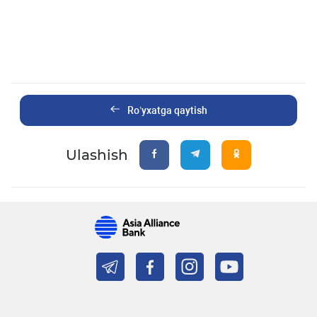
Ro’yxatga qaytish
Ulashish