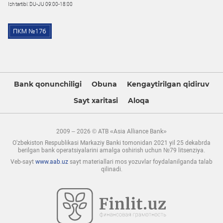
Ish tartibi: DU-JU 09:00-18:00
Bank qonunchiligi
Obuna
Kengaytirilgan qidiruv
Sayt xaritasi
Aloqa
2009 – 2026 © ATB «Asia Alliance Bank»
O'zbekiston Respublikasi Markaziy Banki tomonidan 2021 yil 25 dekabrda
berilgan bank operatsiyalarini amalga oshirish uchun №79 litsenziya.
Veb-sayt
www.aab.uz
sayt materiallari mos yozuvlar foydalanilganda talab
qilinadi.