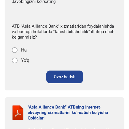
Javobingizni ko'rsating
ATB "Asia Alliance Bank" xizmatlaridan foydalanishda
va boshqa holatlarda “tanish-bilishchilik” illatiga duch
kelganmisiz?
Ha
Yo'q
Ovoz berish
"Asia Alliance Bank" ATBning internet-
ekvayring xizmatlarini ko‘rsatish bo‘yicha
Qoidalari