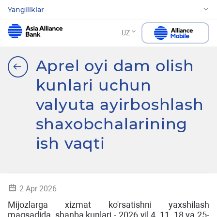
Yangiliklar
UZ
Aprel oyi dam olish
kunlari uchun
valyuta ayirboshlash
shaxobchalarining
ish vaqti
2 Apr 2026
Mijozlarga xizmat ko'rsatishni yaxshilash
maqsadida, shanba kunlari - 2026 yil 4, 11, 18 va 25-