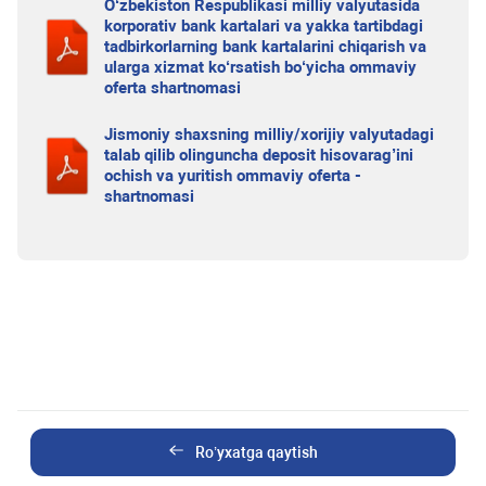
O‘zbekiston Respublikasi milliy valyutasida
korporativ bank kartalari va yakka tartibdagi
tadbirkorlarning bank kartalarini chiqarish va
ularga xizmat ko‘rsatish bo‘yicha ommaviy
oferta shartnomasi
Jismoniy shaxsning milliy/xorijiy valyutadagi
talab qilib olinguncha deposit hisovarag’ini
ochish va yuritish ommaviy oferta -
shartnomasi
Ro’yxatga qaytish