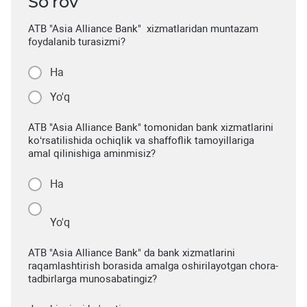
So’rov
ATB "Asia Alliance Bank" xizmatlaridan muntazam
foydalanib turasizmi?
Ha
Yo'q
ATB "Asia Alliance Bank" tomonidan bank xizmatlarini
ko‘rsatilishida ochiqlik va shaffoflik tamoyillariga
amal qilinishiga aminmisiz?
Ha
Yo'q
ATB "Asia Alliance Bank" da bank xizmatlarini
raqamlashtirish borasida amalga oshirilayotgan chora-
tadbirlarga munosabatingiz?