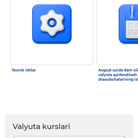
Texnik ishlar
Avgust oyida dam ol
valyuta ayirboshlash
shaxobchalarining is
Valyuta kurslari