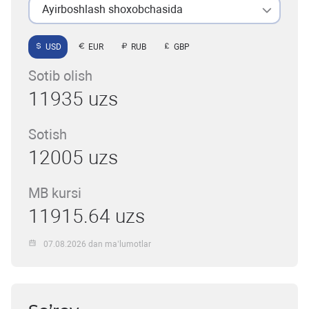
Ayirboshlash shoxobchasida
USD
EUR
RUB
GBP
Sotib olish
11935 uzs
Sotish
12005 uzs
MB kursi
11915.64 uzs
07.08.2026 dan ma’lumotlar