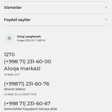
Xizmatlar
Foydali saytlar
Oxirgi yangilanish:
8 August 2026, 09:17 (GMT+5)
1270
(+998 71) 231-60-00
Aloqa markazi
Ish tartibi: 24/7
(+99871) 231-60-76
Ishonch telefoni
Ish tartibi: DU-JU 09:00-18:00
(+998 71) 231-60-67
Iste'molchilar huquqlarini himoya qilish