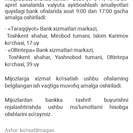
aprel sanalarida valyuta ayirboshlash amaliyotlari
quyidagi bank ofislarida soat 9:00 dan 17:00 gacha
amalga oshiriladi:
· «Taraqqiyot» Bank xizmatlari markazi,
Toshkent shahar, Mirobod tumani, Islom Karimov
ko‘chasi, 17 uy
· «Oltintepa» Bank xizmatlari markazi,
Toshkent shahar, Yashnobod tumani, Oltintepa
ko‘chasi, 39 uy
Mijozlarga xizmat ko'rsatish ushbu ofislarning
belgilangan ish vaqtiga muvofiq amalga oshiriladi.
Mijozlardan bankka tashrif buyurishni
rejalashtirishda ushbu ma'lumotlarni hisobga
olishlarini so'raymiz.
Avtor:
ko'rsatilmagan