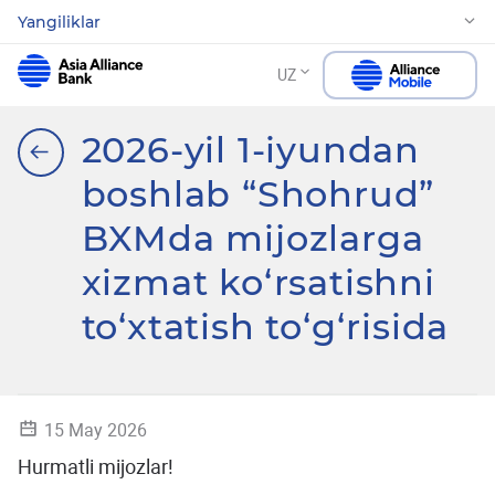
Yangiliklar
UZ
2026-yil 1-iyundan
boshlab “Shohrud”
BXMda mijozlarga
xizmat ko‘rsatishni
to‘xtatish to‘g‘risida
15 May 2026
Hurmatli mijozlar!