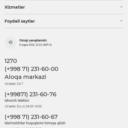
Xizmatlar
Foydali saytlar
Oxirgi yangilanish:
8 August 2026, 22:02 (GMT+5)
1270
(+998 71) 231-60-00
Aloqa markazi
Ish tartibi: 24/7
(+99871) 231-60-76
Ishonch telefoni
Ish tartibi: DU-JU 09:00-18:00
(+998 71) 231-60-67
Iste'molchilar huquqlarini himoya qilish