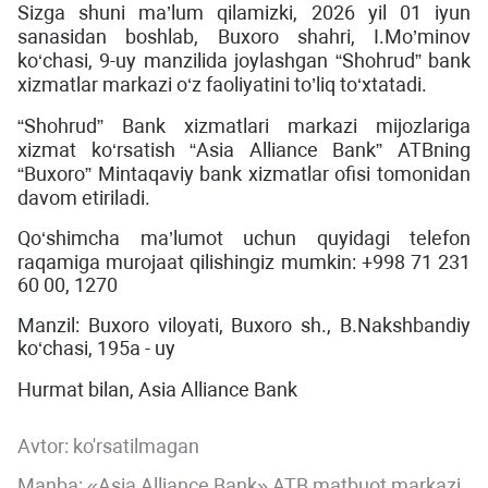
Sizga shuni ma’lum qilamizki, 2026 yil 01 iyun
sanasidan boshlab, Buxoro shahri, I.Mo’minov
ko‘chasi, 9-uy manzilida joylashgan “Shohrud” bank
xizmatlar markazi o‘z faoliyatini to’liq to‘xtatadi.
“Shohrud” Bank xizmatlari markazi mijozlariga
xizmat ko‘rsatish “Asia Alliance Bank” ATBning
“Buxoro” Mintaqaviy bank xizmatlar ofisi tomonidan
davom etiriladi.
Qo‘shimcha ma’lumot uchun quyidagi telefon
raqamiga murojaat qilishingiz mumkin: +998 71 231
60 00, 1270
Manzil: Buxoro viloyati, Buxoro sh., B.Nakshbandiy
ko‘chasi, 195а - uy
Hurmat bilan, Asia Alliance Bank
Avtor:
ko'rsatilmagan
Manba: «Asia Alliance Bank» ATB matbuot markazi