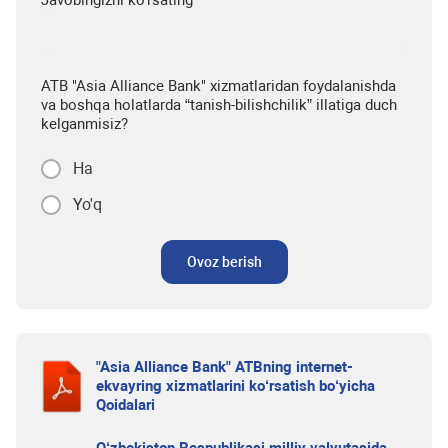
Javobingizni ko'rsating
ATB "Asia Alliance Bank" xizmatlaridan foydalanishda
va boshqa holatlarda “tanish-bilishchilik” illatiga duch
kelganmisiz?
Ha
Yo'q
Ovoz berish
"Asia Alliance Bank" ATBning internet-
ekvayring xizmatlarini ko‘rsatish bo‘yicha
Qoidalari