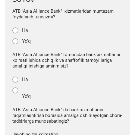
ATB "Asia Alliance Bank" xizmatlaridan muntazam
foydalanib turasizmi?
Ha
Yo'q
ATB "Asia Alliance Bank" tomonidan bank xizmatlarini
ko‘rsatilishida ochiqlik va shaffoflik tamoyillariga
amal qilinishiga aminmisiz?
Ha
Yo'q
ATB "Asia Alliance Bank" da bank xizmatlarini
raqamlashtirish borasida amalga oshirilayotgan chora-
tadbirlarga munosabatingiz?
Javobingizni ko'rsating