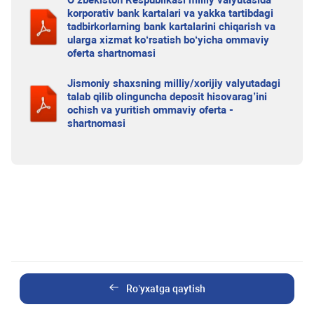
O‘zbekiston Respublikasi milliy valyutasida
korporativ bank kartalari va yakka tartibdagi
tadbirkorlarning bank kartalarini chiqarish va
ularga xizmat ko‘rsatish bo‘yicha ommaviy
oferta shartnomasi
Jismoniy shaxsning milliy/xorijiy valyutadagi
talab qilib olinguncha deposit hisovarag’ini
ochish va yuritish ommaviy oferta -
shartnomasi
Ro’yxatga qaytish