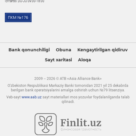
Ish tartibi: DU-JU 09:00-18:00
Bank qonunchiligi
Obuna
Kengaytirilgan qidiruv
Sayt xaritasi
Aloqa
2009 – 2026 © ATB «Asia Alliance Bank»
O'zbekiston Respublikasi Markaziy Banki tomonidan 2021 yil 25 dekabrda
berilgan bank operatsiyalarini amalga oshirish uchun №79 litsenziya.
Veb-sayt
www.aab.uz
sayt materiallari mos yozuvlar foydalanilganda talab
qilinadi.