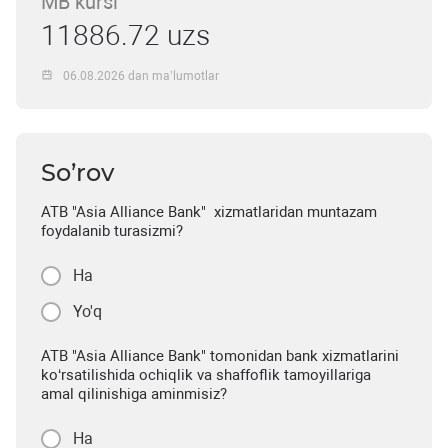
MB kursi
11886.72 uzs
06.08.2026 dan ma’lumotlar
So’rov
ATB "Asia Alliance Bank" xizmatlaridan muntazam
foydalanib turasizmi?
Ha
Yo'q
ATB "Asia Alliance Bank" tomonidan bank xizmatlarini
ko‘rsatilishida ochiqlik va shaffoflik tamoyillariga
amal qilinishiga aminmisiz?
Ha