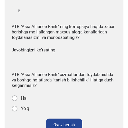
ATB "Asia Alliance Bank" ning korrupsiya haqida xabar
berishga mo‘ljallangan maxsus aloqa kanallaridan
foydalanasizmi va munosabatingiz?
Javobingizni ko'rsating
ATB "Asia Alliance Bank" xizmatlaridan foydalanishda
va boshqa holatlarda “tanish-bilishchilik” illatiga duch
kelganmisiz?
Ha
Yo'q
Ovoz berish