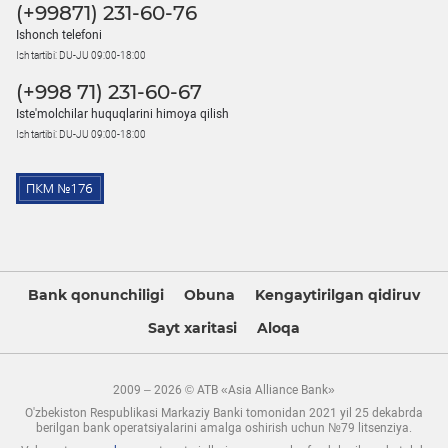
(+99871) 231-60-76
Ishonch telefoni
Ish tartibi: DU-JU 09:00-18:00
(+998 71) 231-60-67
Iste'molchilar huquqlarini himoya qilish
Ish tartibi: DU-JU 09:00-18:00
Bank qonunchiligi
Obuna
Kengaytirilgan qidiruv
Sayt xaritasi
Aloqa
2009 – 2026 © ATB «Asia Alliance Bank»
O'zbekiston Respublikasi Markaziy Banki tomonidan 2021 yil 25 dekabrda
berilgan bank operatsiyalarini amalga oshirish uchun №79 litsenziya.