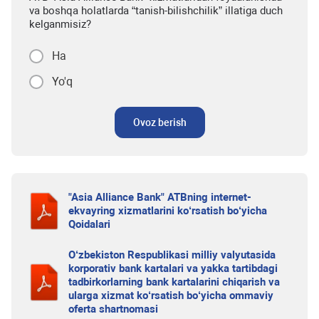
va boshqa holatlarda “tanish-bilishchilik” illatiga duch
kelganmisiz?
Ha
Yo'q
Ovoz berish
"Asia Alliance Bank" ATBning internet-
ekvayring xizmatlarini ko‘rsatish bo‘yicha
Qoidalari
O‘zbekiston Respublikasi milliy valyutasida
korporativ bank kartalari va yakka tartibdagi
tadbirkorlarning bank kartalarini chiqarish va
ularga xizmat ko‘rsatish bo‘yicha ommaviy
oferta shartnomasi