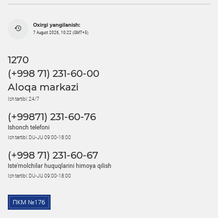
Oxirgi yangilanish:
7 August 2026, 10:22 (GMT+5)
1270
(+998 71) 231-60-00
Aloqa markazi
Ish tartibi: 24/7
(+99871) 231-60-76
Ishonch telefoni
Ish tartibi: DU-JU 09:00-18:00
(+998 71) 231-60-67
Iste'molchilar huquqlarini himoya qilish
Ish tartibi: DU-JU 09:00-18:00