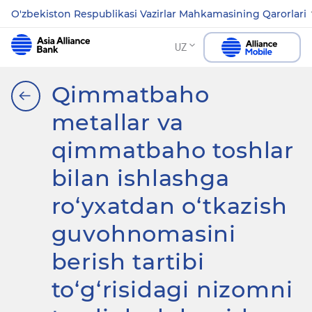
O'zbekiston Respublikasi Vazirlar Mahkamasining Qarorlari
UZ
Qimmatbaho
metallar va
qimmatbaho toshlar
bilan ishlashga
ro‘yxatdan o‘tkazish
guvohnomasini
berish tartibi
to‘g‘risidagi nizomni