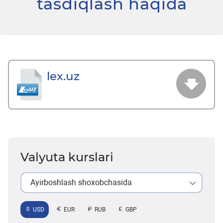
tasdiqlash haqida
lex.uz
Valyuta kurslari
Ayirboshlash shoxobchasida
USD
EUR
RUB
GBP