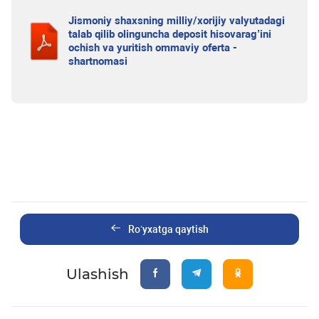
Jismoniy shaxsning milliy/xorijiy valyutadagi
talab qilib olinguncha deposit hisovarag’ini
ochish va yuritish ommaviy oferta -
shartnomasi
Ro’yxatga qaytish
Ulashish