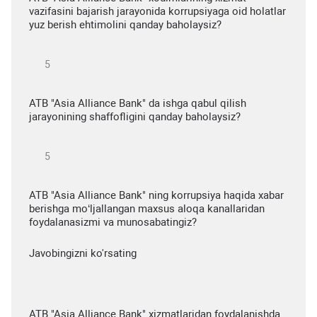
vazifasini bajarish jarayonida korrupsiyaga oid holatlar
yuz berish ehtimolini qanday baholaysiz?
ATB "Asia Alliance Bank" da ishga qabul qilish
jarayonining shaffofligini qanday baholaysiz?
ATB "Asia Alliance Bank" ning korrupsiya haqida xabar
berishga mo‘ljallangan maxsus aloqa kanallaridan
foydalanasizmi va munosabatingiz?
Javobingizni ko'rsating
ATB "Asia Alliance Bank" xizmatlaridan foydalanishda