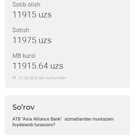
Sotib olish
11915 uzs
Sotish
11975 uzs
MB kursi
11915.64 uzs
07.08.2026 dan ma’lumotlar
So’rov
ATB "Asia Alliance Bank" xizmatlaridan muntazam
foydalanib turasizmi?