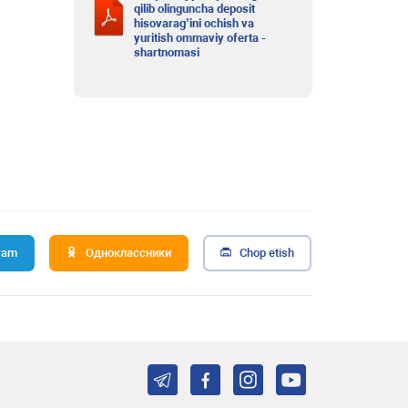
qilib olinguncha deposit
hisovarag’ini ochish va
yuritish ommaviy oferta -
shartnomasi
ram
Одноклассники
Chop etish