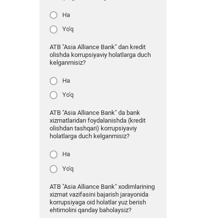
Ha
Yo'q
ATB "Asia Alliance Bank" dan kredit
olishda korrupsiyaviy holatlarga duch
kelganmisiz?
Ha
Yo'q
ATB "Asia Alliance Bank" da bank
xizmatlaridan foydalanishda (kredit
olishdan tashqari) korrupsiyaviy
holatlarga duch kelganmisiz?
Ha
Yo'q
ATB "Asia Alliance Bank" xodimlarining
xizmat vazifasini bajarish jarayonida
korrupsiyaga oid holatlar yuz berish
ehtimolini qanday baholaysiz?