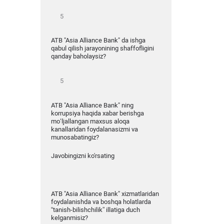
ATB "Asia Alliance Bank" da ishga
qabul qilish jarayonining shaffofligini
qanday baholaysiz?
ATB "Asia Alliance Bank" ning
korrupsiya haqida xabar berishga
mo‘ljallangan maxsus aloqa
kanallaridan foydalanasizmi va
munosabatingiz?
Javobingizni ko'rsating
ATB "Asia Alliance Bank" xizmatlaridan
foydalanishda va boshqa holatlarda
“tanish-bilishchilik” illatiga duch
kelganmisiz?