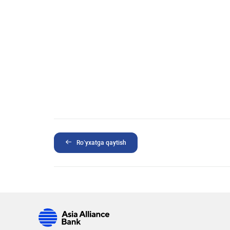
Ro’yxatga qaytish