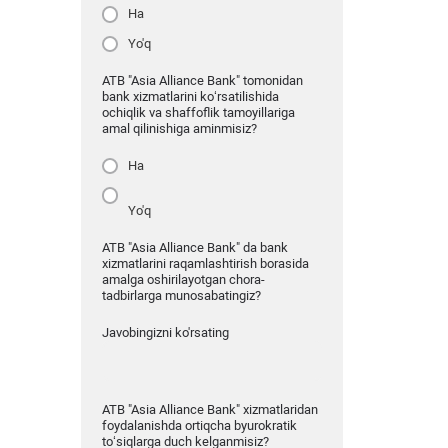
Ha
Yo'q
ATB "Asia Alliance Bank" tomonidan
bank xizmatlarini ko‘rsatilishida
ochiqlik va shaffoflik tamoyillariga
amal qilinishiga aminmisiz?
Ha
Yo'q
ATB "Asia Alliance Bank" da bank
xizmatlarini raqamlashtirish borasida
amalga oshirilayotgan chora-
tadbirlarga munosabatingiz?
Javobingizni ko'rsating
ATB "Asia Alliance Bank" xizmatlaridan
foydalanishda ortiqcha byurokratik
to‘siqlarga duch kelganmisiz?