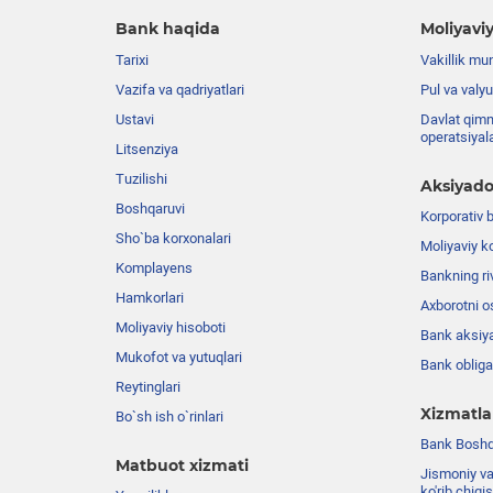
Bank haqida
Moliyaviy
Tarixi
Vakillik mu
Vazifa va qadriyatlari
Pul va valyu
Ustavi
Davlat qimm
operatsiyal
Litsenziya
Tuzilishi
Aksiyado
Boshqaruvi
Korporativ 
Sho`ba korxonalari
Moliyaviy k
Komplayens
Bankning riv
Hamkorlari
Axborotni o
Moliyaviy hisoboti
Bank aksiya
Mukofot va yutuqlari
Bank obligat
Reytinglari
Xizmatla
Bo`sh ish o`rinlari
Bank Boshqa
Matbuot xizmati
Jismoniy va
ko'rib chiqi