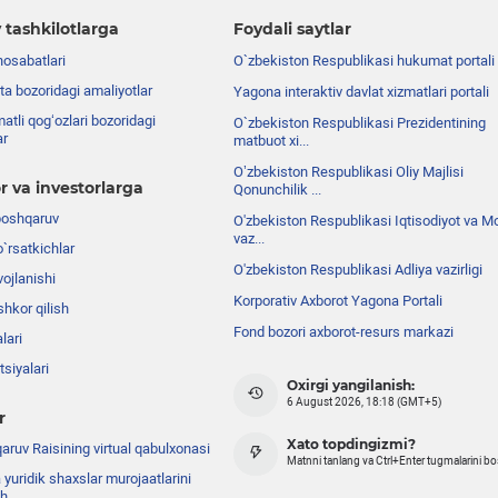
 tashkilotlarga
Foydali saytlar
nosabatlari
O`zbekiston Respublikasi hukumat portali
ta bozoridagi amaliyotlar
Yagona interaktiv davlat xizmatlari portali
atli qog‘ozlari bozoridagi
O`zbekiston Respublikasi Prezidentining
ar
matbuot xi...
Oʼzbekiston Respublikasi Oliy Majlisi
r va investorlarga
Qonunchilik ...
boshqaruv
O'zbekiston Respublikasi Iqtisodiyot va Mo
vaz...
o`rsatkichlar
O'zbekiston Respublikasi Adliya vazirligi
ojlanishi
Korporativ Axborot Yagona Portali
shkor qilish
Fond bozori axborot-resurs markazi
lari
siyalari
Oxirgi yangilanish:
6 August 2026, 18:18 (GMT+5)
r
Xato topdingizmi?
ruv Raisining virtual qabulxonasi
Matnni tanlang va Ctrl+Enter tugmalarini b
 yuridik shaxslar murojaatlarini
sh