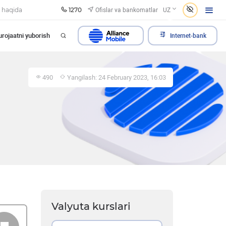
1270
Ofislar va bankomatlar
 haqida
UZ
rojaatni yuborish
Internet-bank
490
Yangilash: 24 February 2023, 16:03
Valyuta kurslari