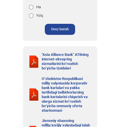
Ha
Yo'q
Ovoz berish
"Asia Alliance Bank" ATBning
internet-ekvayring
xizmatlarini ko‘rsatish
bo‘yicha Qoidalari
O‘zbekiston Respublikasi
milliy valyutasida korporativ
bank kartalari va yakka
tartibdagi tadbirkorlarning
bank kartalarini chiqarish va
ularga xizmat ko‘rsatish
bo‘yicha ommaviy oferta
shartnomasi
Jismoniy shaxsning
milliy/xorijiy valyutadagi talab