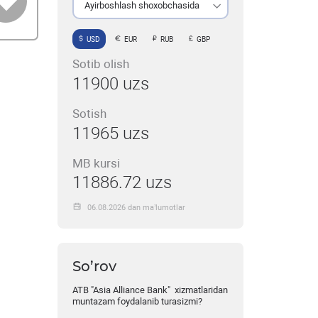
Ayirboshlash shoxobchasida
USD
EUR
RUB
GBP
Sotib olish
11900 uzs
Sotish
11965 uzs
MB kursi
11886.72 uzs
06.08.2026 dan ma’lumotlar
So’rov
ATB "Asia Alliance Bank" xizmatlaridan
muntazam foydalanib turasizmi?