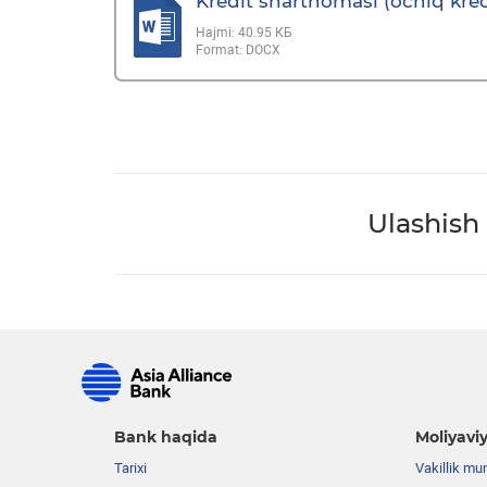
Kredit shartnomasi (ochiq kredi
Hajmi:
40.95 КБ
Format:
DOCX
Ulashish
Bank haqida
Moliyaviy
Tarixi
Vakillik mu