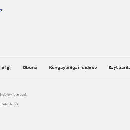
ar
iligi
Obuna
Kengaytirilgan qidiruv
Sayt xarit
brda berilgan bank
alab qilinadi.