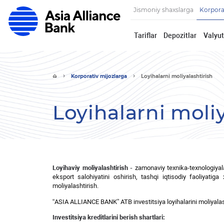
Jismoniy shaxslarga
Korpora
Tariflar
Depozitlar
Valyut
Korporativ mijozlarga
Loyihalarni moliyalashtirish
Loyihalarni moliy
Loyihaviy
moliyalashtirish
-
zamonaviy
texnika
-
texnologiyal
eksport
salohiyatini
oshirish
,
tashqi
iqtisodiy
faoliyatiga
moliyalashtirish
.
“ASIA ALLIANCE BANK” ATB investitsiya loyihalarini moliyalasht
Investitsiya kreditlarini berish shartlari: