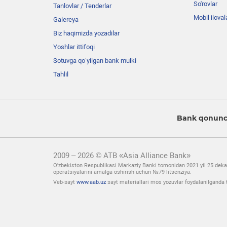
So'rovlar
Tanlovlar / Tenderlar
Mobil iloval
Galereya
Biz haqimizda yozadilar
Yoshlar ittifoqi
Sotuvga qo‘yilgan bank mulki
Tahlil
Bank qonunch
2009 – 2026 © ATB «Asia Alliance Bank»
O'zbekiston Respublikasi Markaziy Banki tomonidan 2021 yil 25 deka
operatsiyalarini amalga oshirish uchun №79 litsenziya.
Veb-sayt
www.aab.uz
sayt materiallari mos yozuvlar foydalanilganda t