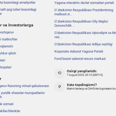
ta bozoridagi amaliyotlar
Yagona interaktiv davlat xizmatlari portali
atli qog‘ozlari bozoridagi
O`zbekiston Respublikasi Prezidentining
ar
matbuot xi...
Oʼzbekiston Respublikasi Oliy Majlisi
r va investorlarga
Qonunchilik ...
boshqaruv
O'zbekiston Respublikasi Iqtisodiyot va Mo
vaz...
o`rsatkichlar
O'zbekiston Respublikasi Adliya vazirligi
ojlanishi
Korporativ Axborot Yagona Portali
shkor qilish
Fond bozori axborot-resurs markazi
lari
siyalari
Oxirgi yangilanish:
7 August 2026, 00:15 (GMT+5)
r
Xato topdingizmi?
ruv Raisining virtual qabulxonasi
Matnni tanlang va Ctrl+Enter tugmalarini b
 yuridik shaxslar murojaatlarini
sh
nk xizmati
akllar/blanklar