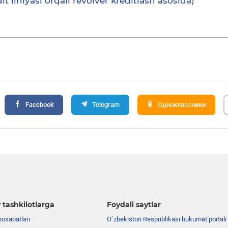
t liniyasi orqali revolver kreditlash asosida)
Facebook
Telegram
Одноклассники
 tashkilotlarga
Foydali saytlar
nosabatlari
O`zbekiston Respublikasi hukumat portali