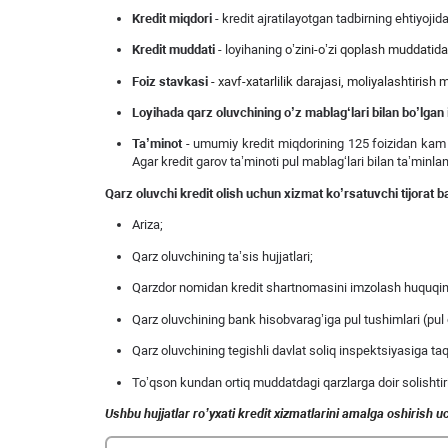
Kredit miqdori
- kredit ajratilayotgan tadbirning ehtiyojid
Kredit muddati
- loyihaning
o’zini-o’zi qoplash muddatida
Foiz stavkasi
-
xavf-xatarlilik darajasi, moliyalashtirish
Loyihada qarz oluvchining o’z mablag‘lari bilan bo’lgan 
Ta
’
minot
- umumiy kredit miqdorining 125 foizidan kam b
Agar kredit garov ta’minoti pul mablag‘lari bilan ta’min
Qarz oluvchi kredit olish uchun xizmat ko’rsatuvchi tijorat ba
Ariza;
Qarz oluvchining ta’sis hujjatlari;
Qarzdor nomidan kredit shartnomasini imzolash huquqini 
Qarz oluvchining bank hisobvarag’iga pul tushimlari (pul 
Qarz oluvchining tegishli davlat soliq inspektsiyasiga taq
To’qson kundan ortiq muddatdagi qarzlarga doir solishtir
Ushbu
hujjatlar
ro
’
yxati
kredit
xizmatlarini
amalga
oshirish
u