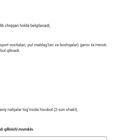
lib chiqqan holda belgilanadi;
rt vositalari, pul mablag‘lari va boshqalar) garov ta’minoti.
ul qilinadi.
viy natijalar tog’risida hisobot (2-son shakl);
ab
qilinishi
mumkin
.