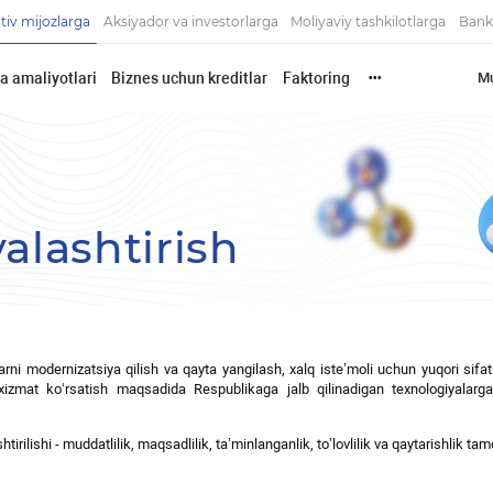
tiv mijozlarga
Aksiyador va investorlarga
Moliyaviy tashkilotlarga
Bank
a amaliyotlari
Biznes uchun kreditlar
Faktoring
Mu
•••
alashtirish
arni
modernizatsiya
qilish
va
qayta
yangilash
,
xalq
iste
’
moli
uchun
yuqori
sifat
xizmat
ko
‘
rsatish
maqsadida
Respublikaga
jalb
qilinadigan
texnologiyalarg
irilishi - muddatlilik, maqsadlilik, ta’minlanganlik, to’lovlilik va qaytarishlik t