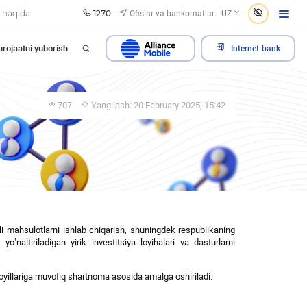
1270
Ofislar va bankomatlar
 haqida
UZ
rojaatni yuborish
Internet-bank
707
Yangilash: 20 February 2025, 15:42
li
mahsulotlarni
ishlab
chiqarish
,
shuningdek
respublikaning
a
yo
’
naltiriladigan
yirik
investitsiya
loyihalari
va
dasturlarni
amoyillariga muvofiq shartnoma asosida amalga oshiriladi.