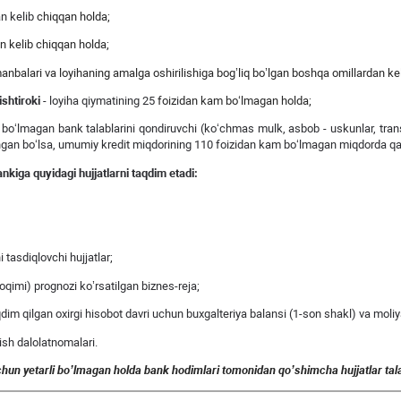
an kelib
chiqqan holda;
n kelib chiqqan holda;
 manbalari va loyihaning amalga oshirilishiga bog’liq bo’lgan boshqa omillardan ke
ishtiroki
- loyiha qiymatining 25
foiz
i
dan kam bo‘lmagan holda;
o‘lmagan bank talablarini qondiruvchi (ko‘chmas mulk, asbob - uskunlar, transpo
langan bo‘lsa, umumiy kredit miqdorining 110 foizidan kam bo‘lmagan miqdorda qab
nkiga quyidagi hujjatlarni taqdim etadi:
tasdiqlovchi hujjatlar;
oqimi) prognozi ko’rsatilgan biznes-reja;
dim qilgan oxirgi hisobot davri uchun buxgalteriya balansi (1-son shakl) va moliya
ish dalolatnomalari.
chun
yetarli
bo
’
lmagan
holda
bank
hodimlari
tomonidan
qo
’
shimcha
hujjatlar
tal