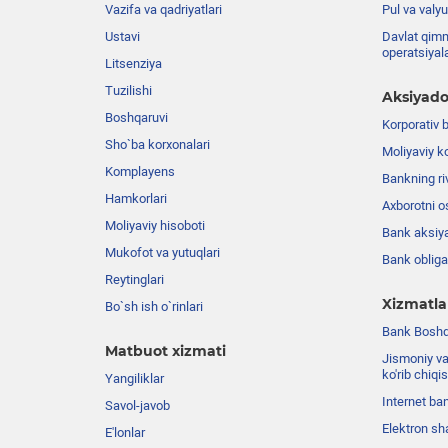
Vazifa va qadriyatlari
Pul va valyu
Ustavi
Davlat qimm
operatsiyal
Litsenziya
Tuzilishi
Aksiyado
Boshqaruvi
Korporativ 
Sho`ba korxonalari
Moliyaviy k
Komplayens
Bankning riv
Hamkorlari
Axborotni o
Moliyaviy hisoboti
Bank aksiya
Mukofot va yutuqlari
Bank obligat
Reytinglari
Xizmatla
Bo`sh ish o`rinlari
Bank Boshqa
Matbuot xizmati
Jismoniy va
ko'rib chiqi
Yangiliklar
Internet ba
Savol-javob
Elektron sh
E'lonlar