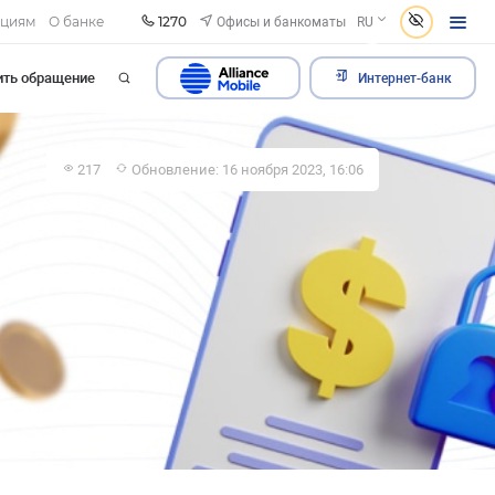
1270
Офисы и банкоматы
ациям
О банке
RU
ить обращение
Интернет-банк
217
Обновление: 16 ноября 2023, 16:06