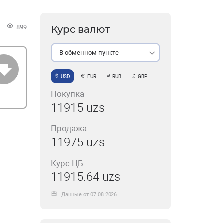
899
Курс валют
В обменном пункте
USD
EUR
RUB
GBP
Покупка
11915 uzs
Продажа
11975 uzs
Курс ЦБ
11915.64 uzs
Данные от 07.08.2026