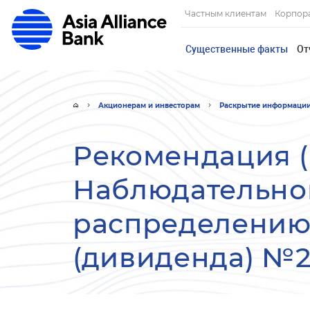
Частным клиентам
Корпор
Существенные факты
От
Акционерам и инвесторам
Раскрытие информаци
Рекомендация 
Наблюдательног
распределению
(дивиденда) №2