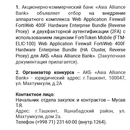
1.
Акционерно-коммерческий банк «Asia Alliance
Bank» объявляет отбор
на внедрение
аппаратного комплекса Web Application Firewall
FortiWeb 400F Hardware Enterprise Bundle (Reverse
Proxy) и двухфакторной аутентификации (2FA) с
использованием лицензии FortiToken Mobile (FTM-
ELIC-100) Web Application Firewall FortiWeb 400F
Hardware Enterprise Bundle (HA Cluster, Reverse
Proxy) для АКБ «
Asia
Alliance
Bank
»
.
(Закупочная
документация прилагается).
2.
Организатор конкурса
– АКБ «Asia Alliance
Bank» - юридический адрес: г.Ташкент, 100047,
ул. Махтумкули, д.2А
Контактное лицо:
Начальник отдела закупок и контрактов – Мусав
Т.Я
.
Адрес
: г.Ташкент,
Яшнабадский район, ул.
Махтумкули, дом 2а.
Телефон (+998 71)
231-60-00 (внутр.1264).