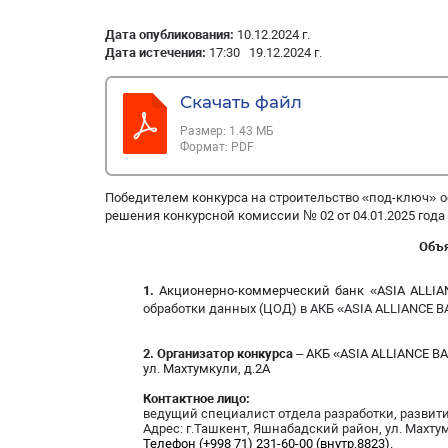
Дата опубликования:
10.12.2024 г.
Дата истечения:
17:30 19.12.2024 г.
Скачать файл
Размер:
1.43 МБ
Формат:
PDF
Победителем конкурса
на
строительство «под-ключ» о
решения конкурсной комиссии № 02 от 04.01.2025 года
Объя
1.
Акционерно-коммерческий банк «ASIA ALLIA
обработки данных (ЦОД) в АКБ «ASIA ALLIANCE 
2.
Организатор конкурса
– АКБ «ASIA ALLIANCE BA
ул. Махтумкули, д.2A
Контактное лицо:
ведущий специалист отдела разработки, развити
Адрес
: г.Ташкент,
Яшнабадский район, ул. Махтум
Телефон (+998 71)
231-60-00 (внутр.8823).