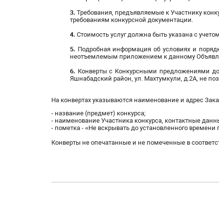
3.
Требования, предъявляемые к Участнику конк
требованиям конкурсной документации.
4.
Стоимость услуг должна быть указана с учетом
5.
Подробная информация об условиях и поряд
неотъемлемым приложением к данному Объявл
6.
Конверты с Конкурсными предложениями долж
Яшнабадский район, ул. Махтумкули, д.2А, не поз
На конвертах указываются наименование и адрес Зака
- название (предмет) конкурса;
- наименование Участника конкурса, контактные данн
- пометка - «Не вскрывать до установленного времени
Конверты не опечатанные и не помеченные в соответ