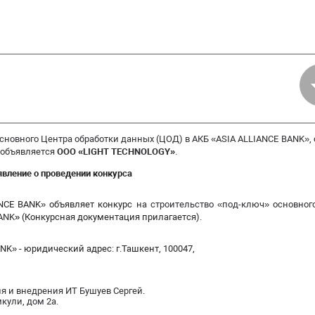
сновного Центра обработки данных (ЦОД) в
АКБ «ASIA ALLIANCE BANK»
,
объявляется
ООО «
LIGHT
TECHNOLOGY
»
.
вление о проведении конкурса
NCE BANK» объявляет конкурс
на
строительство «под-ключ» основног
BANK
»
(Конкурсная документация прилагается).
NK» - юридический адрес: г.Ташкент, 100047,
я и внедрения ИТ Бушуев Сергей
.
кули, дом 2а.