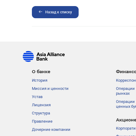
Назад к списку
О банке
Финансо
История
Корреспон
Миссия и ценности
Операции 
рынках
Устав
Операции 
Лицензия
ценных бу
Структура
Акционе
Правление
Корпорати
Дочерние компании