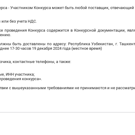
урса - Участником Конкурса может быть любой поставщик, отвечающий
 или без учета НДС.
ке проведения Конкурса содержится в Конкурсной документации, яв
ению.
ны быть доставлены по адресу: Республика Узбекистан, г. Ташкент,
днее 17-30 часов 19 декабря 2024 года (местное время)
зчика, контактные телефоны, а также:
ые, ИНН участника;
 проведения конкурса».
ствии с вышеуказанными требованиями не принимаются и не рассматр