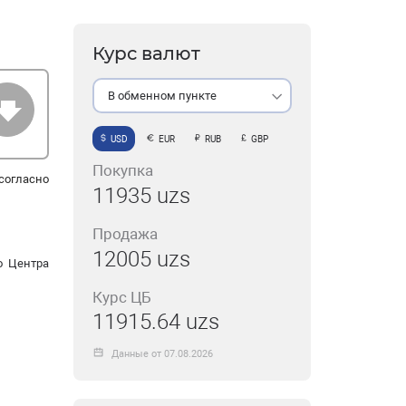
Курс валют
В обменном пункте
USD
EUR
RUB
GBP
Покупка
согласно
11935 uzs
Продажа
12005 uzs
о Центра
Курс ЦБ
11915.64 uzs
Данные от 07.08.2026