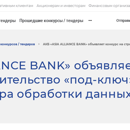
ативным клиентам
Акционерам и инвесторам
Финансовым организ
тендеры
Прошедшие конкурсы / тендеры
Отправ
•••
конкурсов / тендеров
АКБ «ASIA ALLIANCE BANK» объявляет конкурс на стро
ANCE BANK» объявля
оительство «под-ключ
ра обработки данны