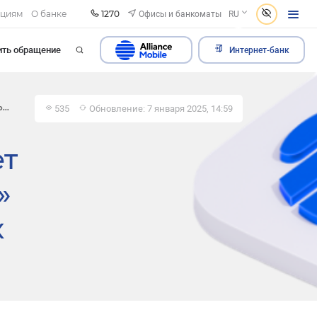
1270
Офисы и банкоматы
ациям
О банке
RU
ить обращение
Интернет-банк
535
Обновление: 7 января 2025, 14:59
...
ет
»
х