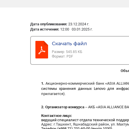
Дата опубликования:
23.12.2024 г.
Дата истечения:
12:00 03.01.2025 г.
Скачать файл
Размер:
545.85 КБ
Формат:
PDF
Объя
1.
Акционерно-коммерческий банк «ASIA ALLIAN
системы хранения данных
Lenovo
для инфра
прилагается).
2.
Организатор конкурса
– АКБ «ASIA ALLIANCE BAN
Контактное лицо:
ведущий
специалист отдела технической подде
Адрес
: г.Ташкент,
Яшнабадский район, ул. Махтум
Телефон (+998 71)
231-60-00 (внутр.1030).