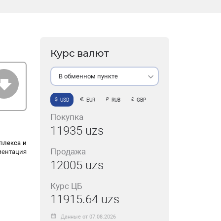
Курс валют
В обменном пункте
USD
EUR
RUB
GBP
Покупка
11935 uzs
плекса и
Продажа
ментация
12005 uzs
Курс ЦБ
11915.64 uzs
Данные от 07.08.2026