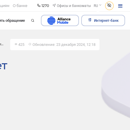
1270
Офисы и банкоматы
ациям
О банке
RU
ить обращение
Интернет-банк
425
Обновление: 23 декабря 2024, 12:18
...
ет