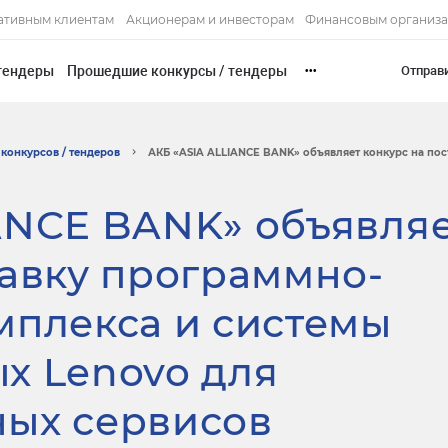
ативным клиентам
Акционерам и инвесторам
Финансовым организ
тендеры
Прошедшие конкурсы / тендеры
Отправ
•••
конкурсов / тендеров
АКБ «ASIA ALLIANCE BANK» объявляет конкурс на пост
ANCE BANK» объявля
тавку программно-
мплекса и системы
х Lenovo для
ных сервисов