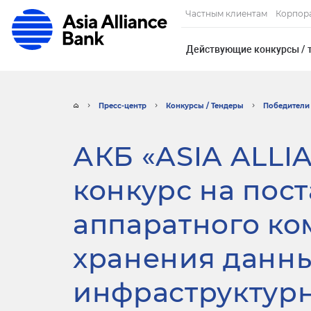
Частным клиентам
Корпор
Действующие конкурсы / 
Пресс-центр
Конкурсы / Тендеры
Победители 
АКБ «ASIA ALLI
конкурс на пос
аппаратного ко
хранения данны
инфраструктур