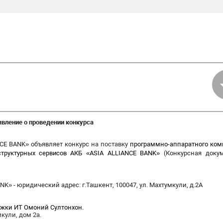
вление о проведении конкурса
CE BANK» объявляет конкурс
на
поставку
программно-аппаратного ком
структурных
сервисов
АКБ «ASIA ALLIANCE BANK»
(Конкурсная доку
K» - юридический адрес: г.Ташкент, 100047, ул. Махтумкули, д.2А
ржки ИТ Омоний Султонхон.
кули, дом 2а.