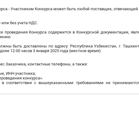
урса - Участником Конкурса может быть любой поставщик, отвечающий
 или без учета НДС.
ке проведения Конкурса содержится в Конкурсной документации, яв
ению.
ны быть доставлены по адресу: Республика Узбекистан, г. Ташкент,
днее 12-00 часов 3 января 2025 года (местное время)
ес Заказчика, контактные телефоны, а также:
ые, ИНН участника;
 проведения конкурса».
 в соответствии с вышеуказанными требованиями не принимаютс