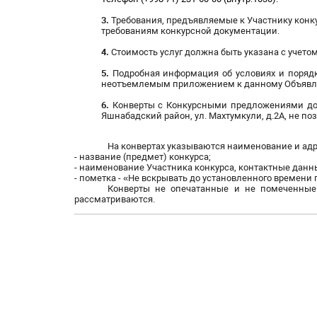
3.
Требования, предъявляемые к Участнику конк
требованиям конкурсной документации.
4.
Стоимость услуг должна быть указана с учетом
5.
Подробная информация об условиях и поряд
неотъемлемым приложением к данному Объявл
6.
Конверты с Конкурсными предложениями долж
Яшнабадский район, ул. Махтумкули, д.2А, не поз
На конвертах указываются наименование и адр
- название (предмет) конкурса;
- наименование Участника конкурса, контактные данн
- пометка - «Не вскрывать до установленного времени
Конверты не опечатанные и не помеченные
рассматриваются.