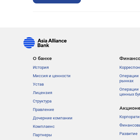
О банке
Финансо
История
Корреспон
Миссия и ценности
Операции 
рынках
Устав
Операции 
Лицензия
ценных бу
Структура
Акционе
Правление
Корпорати
Дочерние компании
Финансовы
Комплаенс
Развитие
Партнеры