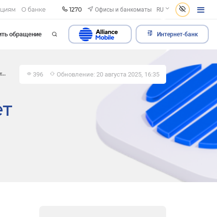
1270
Офисы и банкоматы
ациям
О банке
RU
ить обращение
Интернет-банк
396
Обновление: 20 августа 2025, 16:35
...
ет