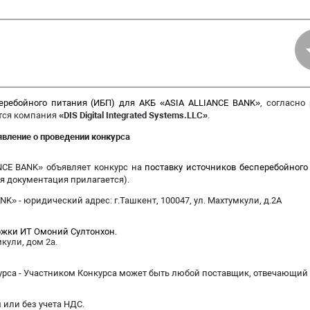
еребойного питания (ИБП)
для АКБ «ASIA ALLIANCE BANK»
,
согласно
тся компания
«
DIS Digital Integrated Systems.LLC
»
.
вление о проведении конкурса
NCE BANK» объявляет конкурс на
поставку источников бесперебойного
я документация прилагается).
K» - юридический адрес: г.Ташкент, 100047, ул. Махтумкули, д.2А
ржки ИТ Омоний Султонхон.
кули, дом 2а.
урса - Участником Конкурса может быть любой поставщик, отвечающий
 или без учета НДС.