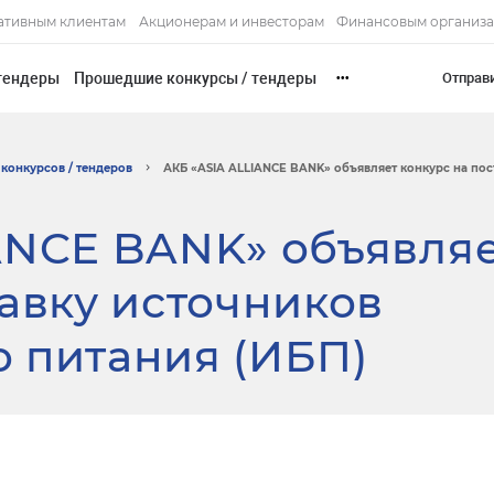
ативным клиентам
Акционерам и инвесторам
Финансовым организ
тендеры
Прошедшие конкурсы / тендеры
Отправ
•••
конкурсов / тендеров
АКБ «ASIA ALLIANCE BANK» объявляет конкурс на пост
ANCE BANK» объявля
тавку источников
 питания (ИБП)