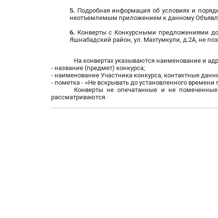
5.
Подробная информация об условиях и поряд
неотъемлемым приложением к данному Объявл
6.
Конверты с Конкурсными предложениями долж
Яшнабадский район, ул. Махтумкули, д.2А, не позд
На конвертах указываются наименование и адр
- название (предмет) конкурса;
- наименование Участника конкурса, контактные данн
- пометка - «Не вскрывать до установленного времени
Конверты не опечатанные и не помеченные
рассматриваются.