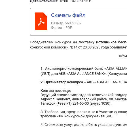
Дата истечения:
16:00 04.08.2025 г.
Скачать файл
Размер:
563.63 КБ
Формат:
PDF
Победителем конкурса
на
поставку
источников бесп
конкурсной комиссии №14 от 20.08.2025 года
объявляе
Объя
1.
Акционерно-коммерческий банк «ASIA ALLIA
(ИБП)
для АКБ «ASIA ALLIANCE BANK»
.
(Конкурсна
2.
Организатор конкурса
– АКБ «ASIA ALLIANCE BAN
Контактное лицо:
Ведущий
специалист отдела технической подде
Адрес
: г.Ташкент,
Яшнабадский район, ул. Махтум
Телефон (+998 71)
231-60-00 (внутр.1030).
3.
Требования, предъявляемые к Участнику конк
требованиям конкурсной документации.
4.
Стоимость услуг должна быть указана с учетом