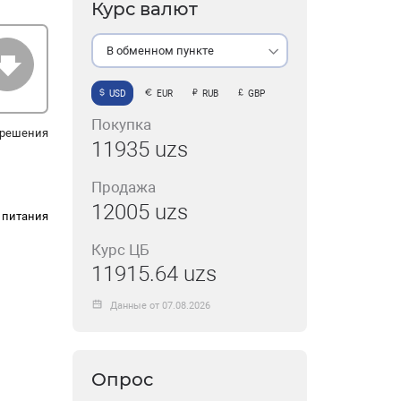
Курс валют
В обменном пункте
USD
EUR
RUB
GBP
Покупка
 решения
11935 uzs
Продажа
12005 uzs
 питания
Курс ЦБ
11915.64 uzs
Данные от 07.08.2026
Опрос