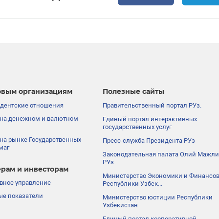
вым организациям
Полезные сайты
дентские отношения
Правительственный портал РУз.
на денежном и валютном
Единый портал интерактивных
государственных услуг
на рынке Государственных
Пресс-служба Президента РУз
маг
Законодательная палата Олий Мажли
РУз
рам и инвесторам
Министерство Экономики и Финансо
вное управление
Республики Узбек...
е показатели
Министерство юстиции Республики
Узбекистан
Единый портал корпоративной