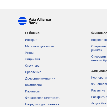
О банке
Финансо
История
Корреспон
Миссия и ценности
Операции 
рынках
Устав
Операции 
Лицензия
ценных бу
Структура
Акционе
Правление
Корпорати
Дочерние компании
Финансовы
Комплаенс
Развитие
Партнеры
Раскрыти
Финансовая отчетность
Акции бан
Награды и достижения