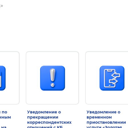
k»
 по
Уведомление о
Уведомление о
енным
прекращении
временном
корреспондентских
приостановлении
 на
отношений с КБ
услуги «Золотая