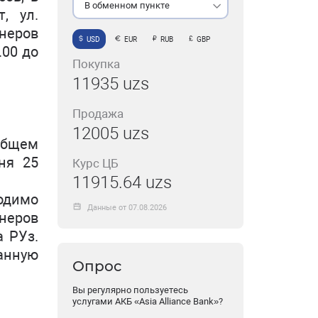
В обменном пункте
т, ул.
онеров
USD
EUR
RUB
GBP
.00 до
Покупка
11935 uzs
Продажа
12005 uzs
общем
ня 25
Курс ЦБ
11915.64 uzs
одимо
Данные от 07.08.2026
онеров
а РУз.
анную
Опрос
Вы регулярно пользуетесь
услугами АКБ «Asia Alliance Bank»?