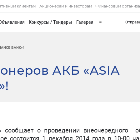
ативным клиентам
Акционерам и инвесторам
Финансовым организ
Объявления
Конкурсы / Тендеры
Галерея
Отправ
•••
IANCE BANK»!
онеров АКБ «ASIA
»!
» сообщает о проведении внеочередного о
ое состоится 1 декабря 2014 года в 10-00 ча