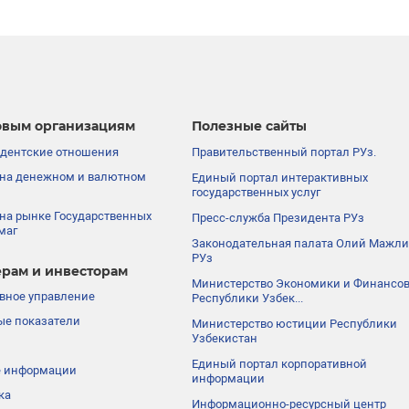
вым организациям
Полезные сайты
дентские отношения
Правительственный портал РУз.
на денежном и валютном
Единый портал интерактивных
государственных услуг
на рынке Государственных
Пресс-служба Президента РУз
маг
Законодательная палата Олий Мажли
РУз
рам и инвесторам
Министерство Экономики и Финансо
вное управление
Республики Узбек...
е показатели
Министерство юстиции Республики
Узбекистан
Единый портал корпоративной
е информации
информации
ка
Информационно-ресурсный центр