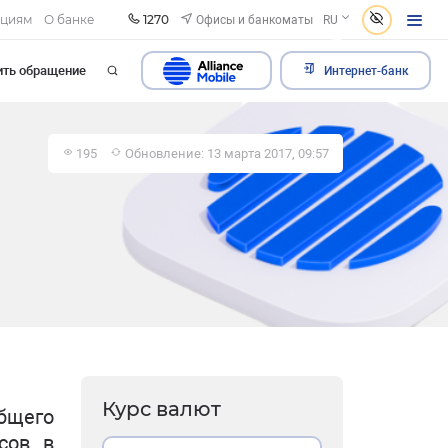
1270
Офисы и банкоматы
ациям
О банке
RU
ить обращение
Интернет-банк
195
Обновление: 13 марта 2017, 09:57
Курс валют
бщего
сов, в