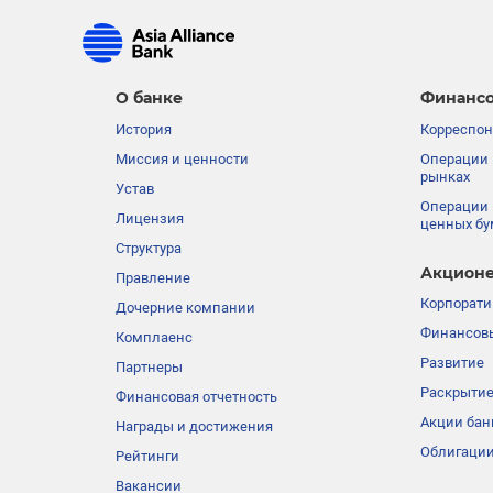
О банке
Финансо
История
Корреспон
Миссия и ценности
Операции 
рынках
Устав
Операции 
Лицензия
ценных бу
Структура
Акционе
Правление
Корпорати
Дочерние компании
Финансовы
Комплаенс
Развитие
Партнеры
Раскрыти
Финансовая отчетность
Акции бан
Награды и достижения
Облигации
Рейтинги
Вакансии