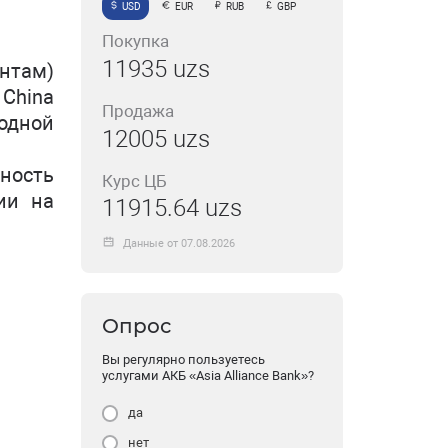
USD
EUR
RUB
GBP
Покупка
11935 uzs
нтам)
China
Продажа
годной
12005 uzs
ность
Курс ЦБ
ии на
11915.64 uzs
Данные от 07.08.2026
Опрос
Вы регулярно пользуетесь
услугами АКБ «Asia Alliance Bank»?
да
нет