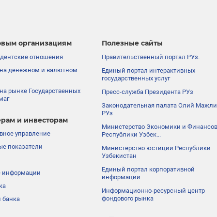
вым организациям
Полезные сайты
дентские отношения
Правительственный портал РУз.
на денежном и валютном
Единый портал интерактивных
государственных услуг
на рынке Государственных
Пресс-служба Президента РУз
маг
Законодательная палата Олий Мажли
РУз
рам и инвесторам
Министерство Экономики и Финансо
вное управление
Республики Узбек...
е показатели
Министерство юстиции Республики
Узбекистан
Единый портал корпоративной
е информации
информации
ка
Информационно-ресурсный центр
фондового рынка
 банка