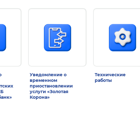
о
Уведомление о
Технические
временном
работы
тских
приостановлении
КБ
услуги «Золотая
банк»
Корона»