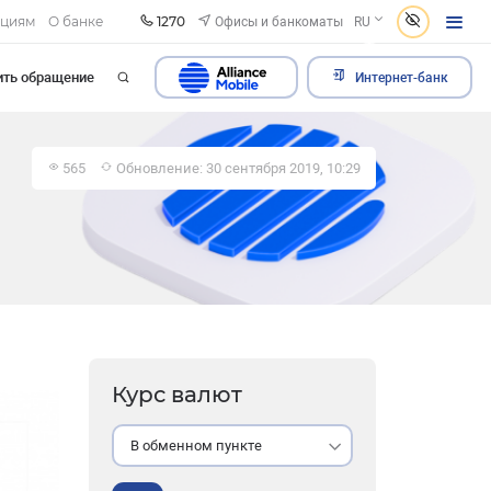
1270
Офисы и банкоматы
ациям
О банке
RU
ить обращение
Интернет-банк
565
Обновление: 30 сентября 2019, 10:29
Курс валют
В обменном пункте