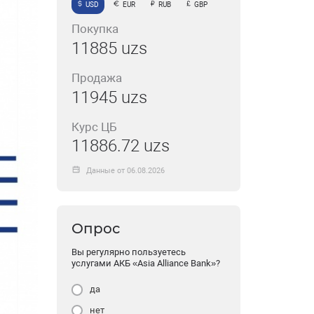
USD
EUR
RUB
GBP
Покупка
11885 uzs
Продажа
11945 uzs
Курс ЦБ
11886.72 uzs
Данные от 06.08.2026
Опрос
Вы регулярно пользуетесь
услугами АКБ «Asia Alliance Bank»?
да
нет