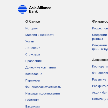
О банке
Финансо
История
Корреспон
Миссия и ценности
Операции 
рынках
Устав
Операции 
Лицензия
ценных бу
Структура
Акционе
Правление
Корпорати
Дочерние компании
Финансовы
Комплаенс
Развитие
Партнеры
Раскрыти
Финансовая отчетность
Акции бан
Награды и достижения
Облигации
Рейтинги
Вакансии