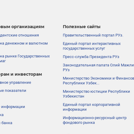
вым организациям
Полезные сайты
дентские отношения
Правительственный портал РУз.
на денежном и валютном
Единый портал интерактивных
государственных услуг
на рынке Государственных
Пресс-служба Президента РУз
маг
Законодательная палата Олий Мажли
РУз
рам и инвесторам
Министерство Экономики и Финансо
вное управление
Республики Узбек...
е показатели
Министерство юстиции Республики
Узбекистан
Единый портал корпоративной
е информации
информации
ка
Информационно-ресурсный центр
фондового рынка
 банка