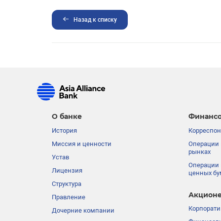
Назад к списку
О банке
Финансо
История
Корреспон
Миссия и ценности
Операции 
рынках
Устав
Операции 
Лицензия
ценных бу
Структура
Акционе
Правление
Корпорати
Дочерние компании