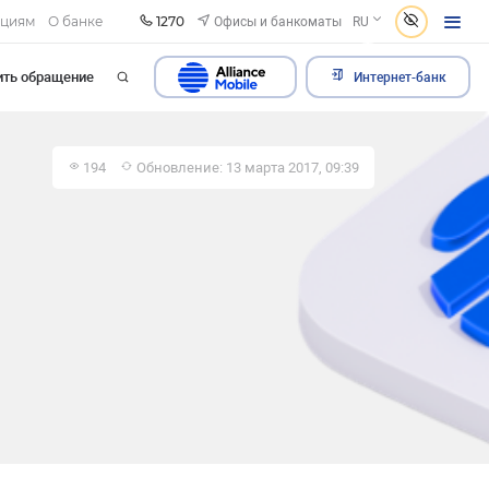
1270
Офисы и банкоматы
ациям
О банке
RU
ить обращение
Интернет-банк
194
Обновление: 13 марта 2017, 09:39