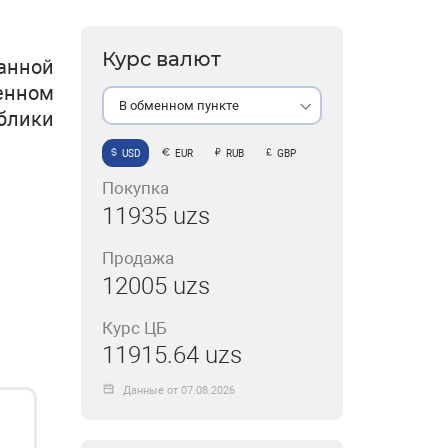
Курс валют
ранной
енном
В обменном пункте
блики
USD
EUR
RUB
GBP
Покупка
11935 uzs
Продажа
12005 uzs
Курс ЦБ
11915.64 uzs
Данные от 07.08.2026