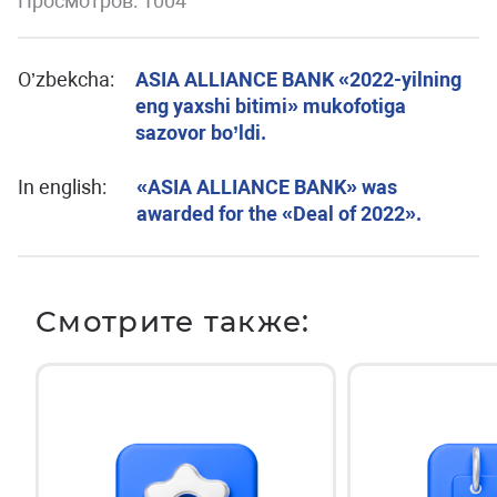
Просмотров: 1004
O’zbekcha:
ASIA ALLIANCE BANK «2022-yilning
eng yaxshi bitimi» mukofotiga
sazovor bo’ldi.
In english:
«ASIA ALLIANCE BANK» was
awarded for the «Deal of 2022».
Смотрите также: