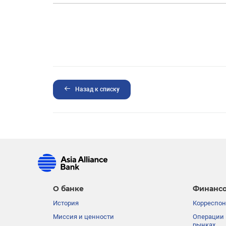
Назад к списку
О банке
Финансо
История
Корреспон
Миссия и ценности
Операции 
рынках