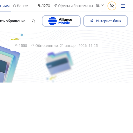
1270
Офисы и банкоматы
ациям
О банке
RU
ить обращение
Интернет-банк
1558
Обновление: 21 января 2026, 11:25