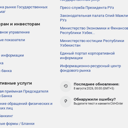
на рынке Государственных
Пресс-служба Президента РУз
маг
Законодательная палата Олий Мажли
РУз
рам и инвесторам
Министерство Экономики и Финансо
вное управление
Республики Узбек...
е показатели
Министерство юстиции Республики
Узбекистан
Единый портал корпоративной
е информации
информации
ка
Информационно-ресурсный центр
фондового рынка
 банка
тивные услуги
Последнее обновление:
8 августа 2026, 00:00 (GMT+5)
ая приёмная Председателя
 Банка
Обнаружили ошибку?
ние обращений физических и
Выделите текст и нажмите Ctrl+Enter
ких лиц
банкинг
ые формы / Бланки