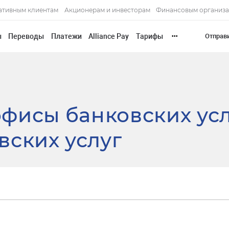
ативным клиентам
Акционерам и инвесторам
Финансовым организ
ы
Переводы
Платежи
Alliance Pay
Тарифы
Отправ
•••
фисы банковских ус
вских услуг