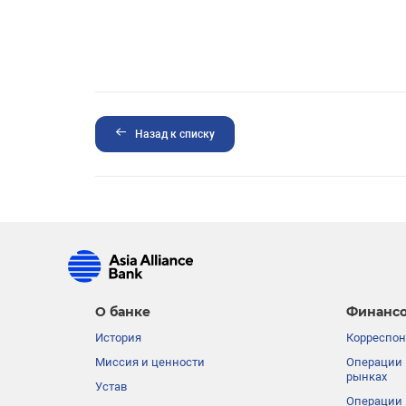
Назад к списку
О банке
Финансо
История
Корреспон
Миссия и ценности
Операции 
рынках
Устав
Операции 