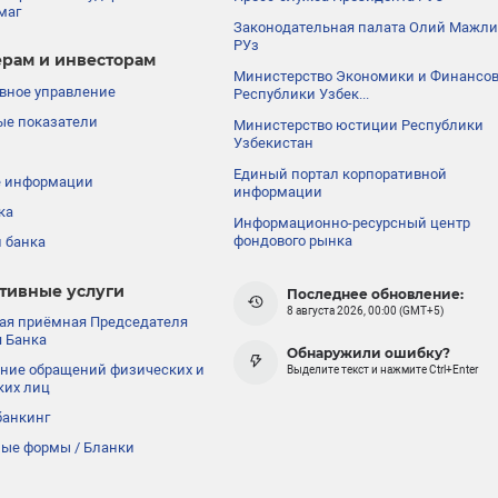
маг
Законодательная палата Олий Мажли
РУз
рам и инвесторам
Министерство Экономики и Финансо
вное управление
Республики Узбек...
е показатели
Министерство юстиции Республики
Узбекистан
Единый портал корпоративной
е информации
информации
ка
Информационно-ресурсный центр
фондового рынка
 банка
тивные услуги
Последнее обновление:
8 августа 2026, 00:00 (GMT+5)
ая приёмная Председателя
 Банка
Обнаружили ошибку?
ние обращений физических и
Выделите текст и нажмите Ctrl+Enter
ких лиц
банкинг
ые формы / Бланки