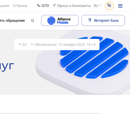
1270
Офисы и банкоматы
ациям
О банке
RU
ить обращение
Интернет-банк
63
Обновление: 12 января 2023, 16:19
луг