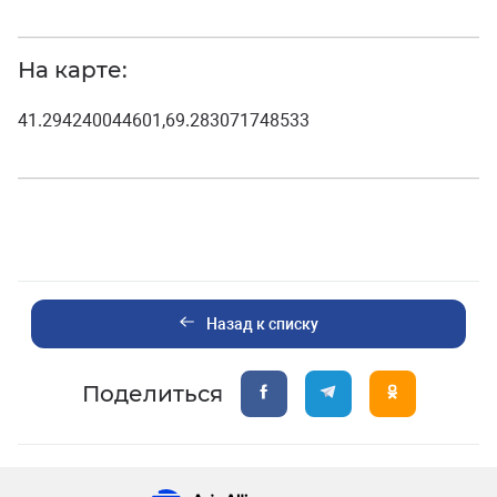
На карте:
41.294240044601,69.283071748533
Назад к списку
Поделиться