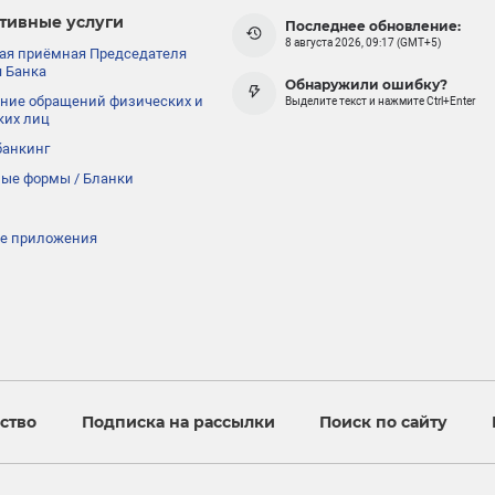
тивные услуги
Последнее обновление:
8 августа 2026, 09:17 (GMT+5)
ая приёмная Председателя
 Банка
Обнаружили ошибку?
ние обращений физических и
Выделите текст и нажмите Ctrl+Enter
ких лиц
банкинг
ые формы / Бланки
е приложения
ство
Подписка на рассылки
Поиск по сайту