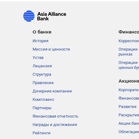
О банке
Финансо
История
Корреспон
Миссия и ценности
Операции 
рынках
Устав
Операции 
Лицензия
ценных бу
Структура
Акционе
Правление
Корпорати
Дочерние компании
Финансовы
Комплаенс
Развитие
Партнеры
Раскрыти
Финансовая отчетность
Акции бан
Награды и достижения
Облигации
Рейтинги