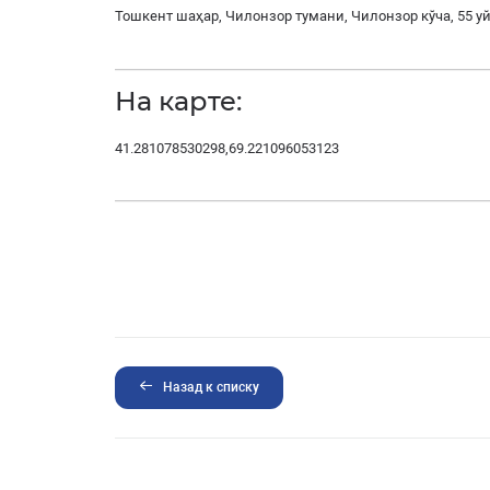
Тошкент шаҳар, Чилонзор тумани, Чилонзор кўча, 55 у
На карте:
41.281078530298,69.221096053123
Назад к списку