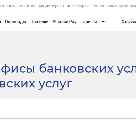
ативным клиентам
Акционерам и инвесторам
Финансовым организ
ы
Переводы
Платежи
Alliance Pay
Тарифы
Отправ
•••
фисы банковских ус
вских услуг