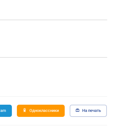
ram
Одноклассники
На печать