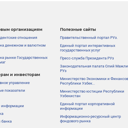
вым организациям
Полезные сайты
дентские отношения
Правительственный портал РУз.
на денежном и валютном
Единый портал интерактивных
государственных услуг
на рынке Государственных
Пресс-служба Президента РУз
маг
Законодательная палата Олий Мажли
РУз
рам и инвесторам
Министерство Экономики и Финансо
вное управление
Республики Узбек...
е показатели
Министерство юстиции Республики
Узбекистан
Единый портал корпоративной
е информации
информации
ка
Информационно-ресурсный центр
фондового рынка
 банка