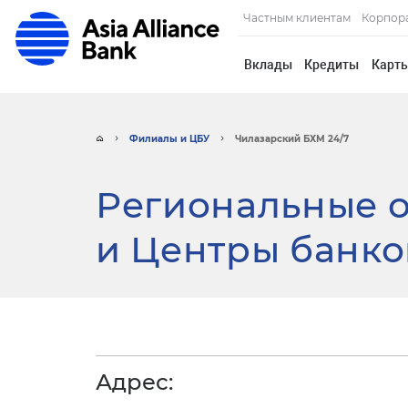
Частным клиентам
Корпор
Вклады
Кредиты
Карт
Филиалы и ЦБУ
Чилазарский БХМ 24/7
Региональные о
и Центры банко
Адрес: