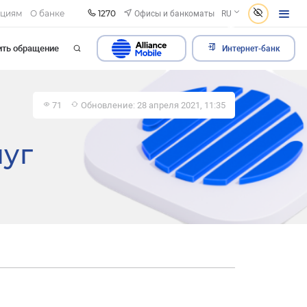
1270
Офисы и банкоматы
ациям
О банке
RU
ить обращение
Интернет-банк
71
Обновление: 28 апреля 2021, 11:35
луг