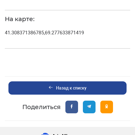
На карте:
41.308371386785,69.277633871419
Назад к списку
Поделиться