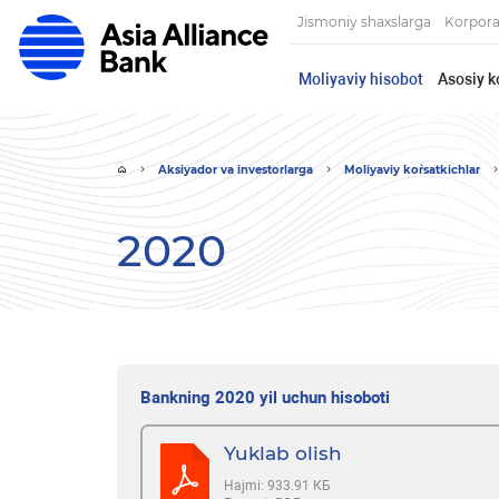
Jismoniy shaxslarga
Korpora
Moliyaviy hisobot
Asosiy k
Aksiyador va investorlarga
Moliyaviy ko`rsatkichlar
2020
Bankning 2020 yil uchun hisoboti
Yuklab olish
Hajmi:
933.91 КБ