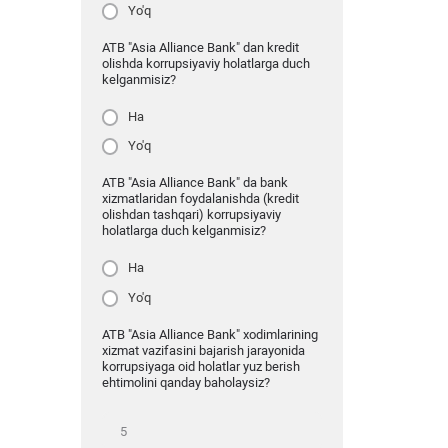
Yo'q
ATB "Asia Alliance Bank" dan kredit
olishda korrupsiyaviy holatlarga duch
kelganmisiz?
Ha
Yo'q
ATB "Asia Alliance Bank" da bank
xizmatlaridan foydalanishda (kredit
olishdan tashqari) korrupsiyaviy
holatlarga duch kelganmisiz?
Ha
Yo'q
ATB "Asia Alliance Bank" xodimlarining
xizmat vazifasini bajarish jarayonida
korrupsiyaga oid holatlar yuz berish
ehtimolini qanday baholaysiz?