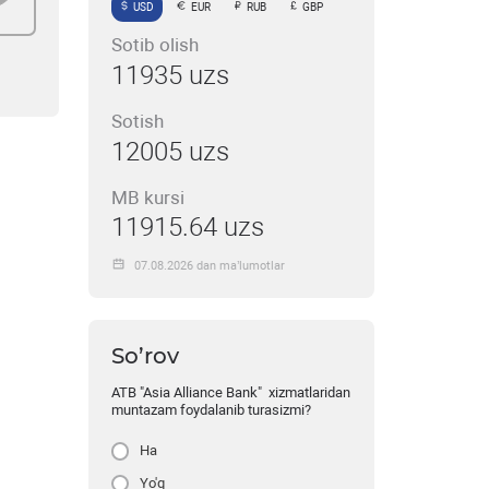
USD
EUR
RUB
GBP
Sotib olish
11935 uzs
Sotish
12005 uzs
MB kursi
11915.64 uzs
07.08.2026 dan ma’lumotlar
So’rov
ATB "Asia Alliance Bank" xizmatlaridan
muntazam foydalanib turasizmi?
Ha
Yo'q