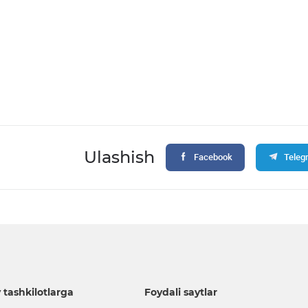
Ulashish
Facebook
Teleg
 tashkilotlarga
Foydali saytlar