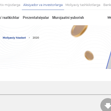
tiv mijozlarga
Aksiyador va investorlarga
Moliyaviy tashkilotlarga
Bank
o`rsatkichlar
Prezentatsiyalar
Murojaatni yuborish
Mu
Moliyaviy hisobot
2020