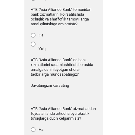
ATB "Asia Alliance Bank" tomonidan
bank xizmatlarini ko‘rsatilishida
ochiqlik va shaffoflik tamoyillariga
amal qilinishiga aminmisiz?
Ha
Yo'q
ATB "Asia Alliance Bank" da bank
xizmatlarini raqamlashtirish borasida
amalga oshirilayotgan chora-
tadbirlarga munosabatingiz?
Javobingizni ko'rsating
ATB "Asia Alliance Bank" xizmatlaridan
foydalanishda ortiqcha byurokratik
to‘siqlarga duch kelganmisiz?
Ha