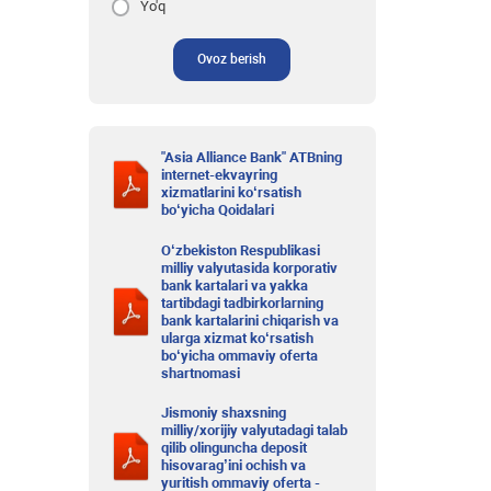
Yo'q
Ovoz berish
"Asia Alliance Bank" ATBning
internet-ekvayring
xizmatlarini ko‘rsatish
bo‘yicha Qoidalari
O‘zbekiston Respublikasi
milliy valyutasida korporativ
bank kartalari va yakka
tartibdagi tadbirkorlarning
bank kartalarini chiqarish va
ularga xizmat ko‘rsatish
bo‘yicha ommaviy oferta
shartnomasi
Jismoniy shaxsning
milliy/xorijiy valyutadagi talab
qilib olinguncha deposit
hisovarag’ini ochish va
yuritish ommaviy oferta -