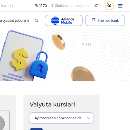
1270
Ofislar va bankomatlar
 haqida
UZ
rojaatni yuborish
Internet-bank
632
Valyuta kurslari
Ayirboshlash shoxobchasida