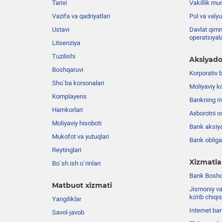
Tarixi
Vakillik mu
Vazifa va qadriyatlari
Pul va valyu
Ustavi
Davlat qimm
operatsiyal
Litsenziya
Tuzilishi
Aksiyado
Boshqaruvi
Korporativ 
Sho`ba korxonalari
Moliyaviy k
Komplayens
Bankning riv
Hamkorlari
Axborotni o
Moliyaviy hisoboti
Bank aksiya
Mukofot va yutuqlari
Bank obligat
Reytinglari
Xizmatla
Bo`sh ish o`rinlari
Bank Boshqa
Matbuot xizmati
Jismoniy va
ko'rib chiqi
Yangiliklar
Internet ba
Savol-javob