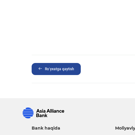
Ro’yxatga qaytish
Bank haqida
Moliyaviy