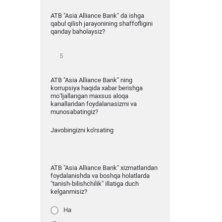
ATB "Asia Alliance Bank" da ishga
qabul qilish jarayonining shaffofligini
qanday baholaysiz?
ATB "Asia Alliance Bank" ning
korrupsiya haqida xabar berishga
mo‘ljallangan maxsus aloqa
kanallaridan foydalanasizmi va
munosabatingiz?
Javobingizni ko'rsating
ATB "Asia Alliance Bank" xizmatlaridan
foydalanishda va boshqa holatlarda
“tanish-bilishchilik” illatiga duch
kelganmisiz?
Ha