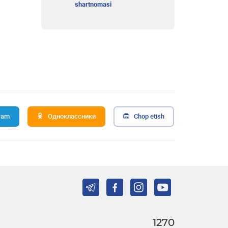
shartnomasi
ram
Одноклассники
Chop etish
1270