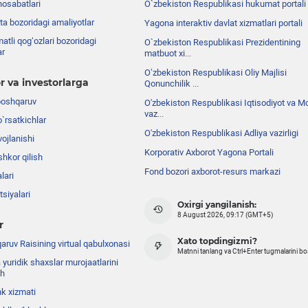
nosabatlari
O`zbekiston Respublikasi hukumat portali
ta bozoridagi amaliyotlar
Yagona interaktiv davlat xizmatlari portali
atli qog‘ozlari bozoridagi
O`zbekiston Respublikasi Prezidentining
ar
matbuot xi...
Oʼzbekiston Respublikasi Oliy Majlisi
r va investorlarga
Qonunchilik ...
boshqaruv
O'zbekiston Respublikasi Iqtisodiyot va Mo
vaz...
o`rsatkichlar
O'zbekiston Respublikasi Adliya vazirligi
ojlanishi
Korporativ Axborot Yagona Portali
shkor qilish
Fond bozori axborot-resurs markazi
lari
siyalari
Oxirgi yangilanish:
8 August 2026, 09:17 (GMT+5)
r
Xato topdingizmi?
ruv Raisining virtual qabulxonasi
Matnni tanlang va Ctrl+Enter tugmalarini b
 yuridik shaxslar murojaatlarini
sh
nk xizmati