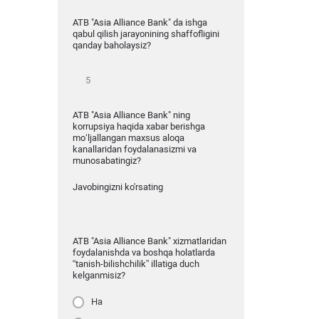
ATB "Asia Alliance Bank" da ishga
qabul qilish jarayonining shaffofligini
qanday baholaysiz?
ATB "Asia Alliance Bank" ning
korrupsiya haqida xabar berishga
mo‘ljallangan maxsus aloqa
kanallaridan foydalanasizmi va
munosabatingiz?
Javobingizni ko'rsating
ATB "Asia Alliance Bank" xizmatlaridan
foydalanishda va boshqa holatlarda
“tanish-bilishchilik” illatiga duch
kelganmisiz?
Ha