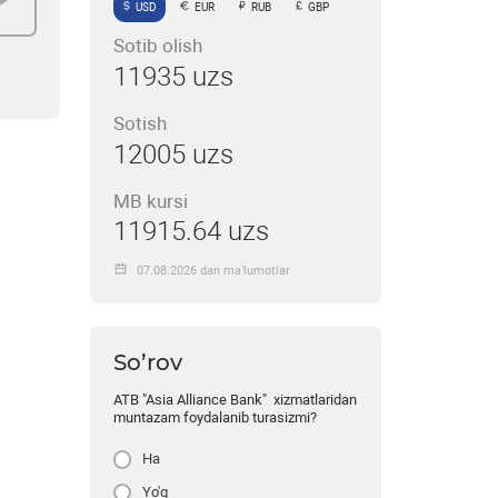
USD
EUR
RUB
GBP
Sotib olish
11935 uzs
Sotish
12005 uzs
MB kursi
11915.64 uzs
07.08.2026 dan ma’lumotlar
So’rov
ATB "Asia Alliance Bank" xizmatlaridan
muntazam foydalanib turasizmi?
Ha
Yo'q