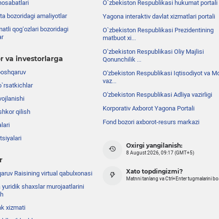
nosabatlari
O`zbekiston Respublikasi hukumat portali
ta bozoridagi amaliyotlar
Yagona interaktiv davlat xizmatlari portali
atli qog‘ozlari bozoridagi
O`zbekiston Respublikasi Prezidentining
ar
matbuot xi...
Oʼzbekiston Respublikasi Oliy Majlisi
r va investorlarga
Qonunchilik ...
boshqaruv
O'zbekiston Respublikasi Iqtisodiyot va Mo
vaz...
o`rsatkichlar
O'zbekiston Respublikasi Adliya vazirligi
ojlanishi
Korporativ Axborot Yagona Portali
shkor qilish
Fond bozori axborot-resurs markazi
lari
siyalari
Oxirgi yangilanish:
8 August 2026, 09:17 (GMT+5)
r
Xato topdingizmi?
ruv Raisining virtual qabulxonasi
Matnni tanlang va Ctrl+Enter tugmalarini b
 yuridik shaxslar murojaatlarini
sh
nk xizmati