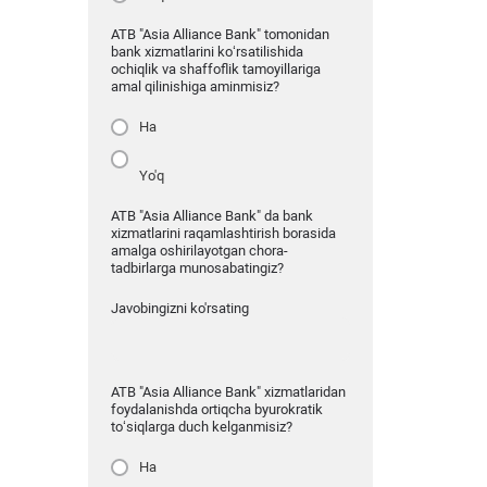
ATB "Asia Alliance Bank" tomonidan
bank xizmatlarini ko‘rsatilishida
ochiqlik va shaffoflik tamoyillariga
amal qilinishiga aminmisiz?
Ha
Yo'q
ATB "Asia Alliance Bank" da bank
xizmatlarini raqamlashtirish borasida
amalga oshirilayotgan chora-
tadbirlarga munosabatingiz?
Javobingizni ko'rsating
ATB "Asia Alliance Bank" xizmatlaridan
foydalanishda ortiqcha byurokratik
to‘siqlarga duch kelganmisiz?
Ha