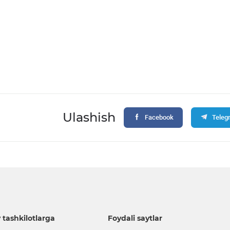
Ulashish
Facebook
Teleg
 tashkilotlarga
Foydali saytlar