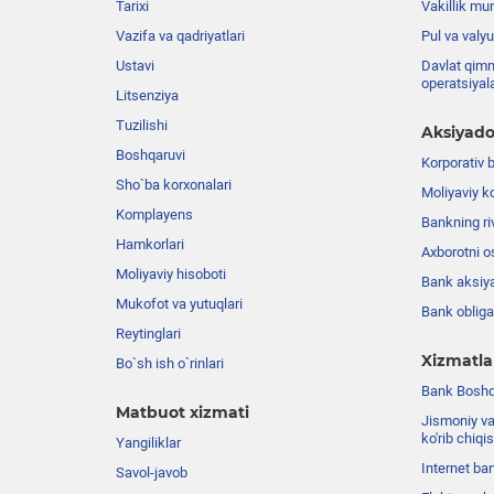
Tarixi
Vakillik mu
Vazifa va qadriyatlari
Pul va valyu
Ustavi
Davlat qimm
operatsiyal
Litsenziya
Tuzilishi
Aksiyado
Boshqaruvi
Korporativ 
Sho`ba korxonalari
Moliyaviy k
Komplayens
Bankning riv
Hamkorlari
Axborotni o
Moliyaviy hisoboti
Bank aksiya
Mukofot va yutuqlari
Bank obligat
Reytinglari
Xizmatla
Bo`sh ish o`rinlari
Bank Boshqa
Matbuot xizmati
Jismoniy va
ko'rib chiqi
Yangiliklar
Internet ba
Savol-javob