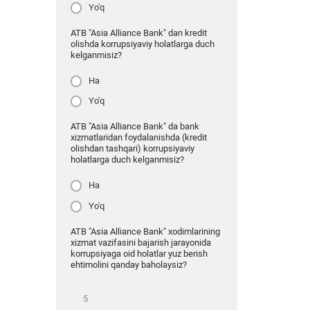
Yo'q
ATB "Asia Alliance Bank" dan kredit
olishda korrupsiyaviy holatlarga duch
kelganmisiz?
Ha
Yo'q
ATB "Asia Alliance Bank" da bank
xizmatlaridan foydalanishda (kredit
olishdan tashqari) korrupsiyaviy
holatlarga duch kelganmisiz?
Ha
Yo'q
ATB "Asia Alliance Bank" xodimlarining
xizmat vazifasini bajarish jarayonida
korrupsiyaga oid holatlar yuz berish
ehtimolini qanday baholaysiz?