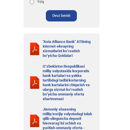
Yo'q
Ovoz berish
"Asia Alliance Bank" ATBning
internet-ekvayring
xizmatlarini ko‘rsatish
bo‘yicha Qoidalari
O‘zbekiston Respublikasi
milliy valyutasida korporativ
bank kartalari va yakka
tartibdagi tadbirkorlarning
bank kartalarini chiqarish va
ularga xizmat ko‘rsatish
bo‘yicha ommaviy oferta
shartnomasi
Jismoniy shaxsning
milliy/xorijiy valyutadagi talab
qilib olinguncha deposit
hisovarag’ini ochish va
yuritish ommaviy oferta -