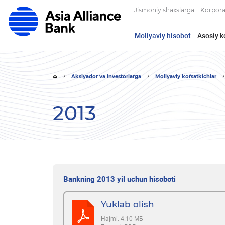
Jismoniy shaxslarga
Korpora
Moliyaviy hisobot
Asosiy k
Aksiyador va investorlarga
Moliyaviy ko`rsatkichlar
2013
Bankning 2013 yil uchun hisoboti
Yuklab olish
Hajmi:
4.10 МБ