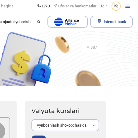
1270
Ofislar va bankomatlar
 haqida
UZ
rojaatni yuborish
Internet-bank
387
Valyuta kurslari
Ayirboshlash shoxobchasida