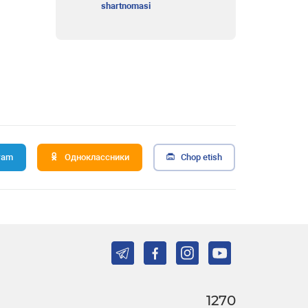
shartnomasi
ram
Одноклассники
Chop etish
1270