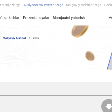
tiv mijozlarga
Aksiyador va investorlarga
Moliyaviy tashkilotlarga
Bank
o`rsatkichlar
Prezentatsiyalar
Murojaatni yuborish
Mu
Moliyaviy hisobot
2013