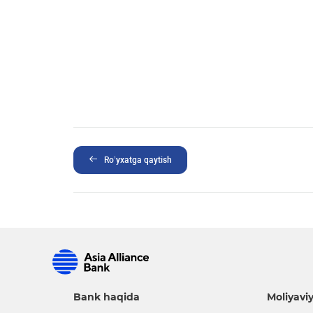
Ro’yxatga qaytish
Bank haqida
Moliyaviy