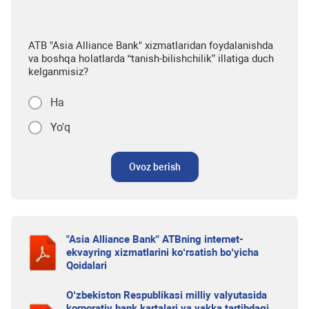
ATB "Asia Alliance Bank" xizmatlaridan foydalanishda
va boshqa holatlarda “tanish-bilishchilik” illatiga duch
kelganmisiz?
Ha
Yo'q
Ovoz berish
"Asia Alliance Bank" ATBning internet-
ekvayring xizmatlarini ko‘rsatish bo‘yicha
Qoidalari
O‘zbekiston Respublikasi milliy valyutasida
korporativ bank kartalari va yakka tartibdagi