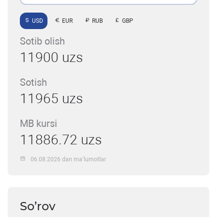
USD
EUR
RUB
GBP
Sotib olish
11900 uzs
Sotish
11965 uzs
MB kursi
11886.72 uzs
06.08.2026 dan ma’lumotlar
So’rov