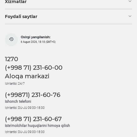
Xizmatlar
Foydali saytlar
Oxirgi yangilanish:
6 August 2026, 18:18 (GMT+5)
1270
(+998 71) 231-60-00
Aloqa markazi
Ish tartibi: 24/7
(+99871) 231-60-76
Ishonch telefoni
Ish tartibi: DU-JU 09:00-18:00
(+998 71) 231-60-67
Iste'molchilar huquqlarini himoya qilish
Ish tartibi: DU-JU 09:00-18:00