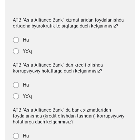
ATB "Asia Alliance Bank" xizmatlaridan foydalanishda
ortiqcha byurokratik to‘siqlarga duch kelganmisiz?
Ha
Yo'q
ATB "Asia Alliance Bank" dan kredit olishda
korrupsiyaviy holatlarga duch kelganmisiz?
Ha
Yo'q
ATB "Asia Alliance Bank" da bank xizmatlaridan
foydalanishda (kredit olishdan tashqari) korrupsiyaviy
holatlarga duch kelganmisiz?
Ha