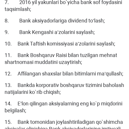
7. 2016 yil yakunlari bo`yicha bank sof foydasini
taqsimlash;
8. Bank aksiyadorlariga dividend to’lash;
9. Bank Kengashi a’zolarini saylash;
10. Bank Taftish komissiyasi a’zolarini saylash;
11. Bank Boshqaruv Raisi bilan tuzilgan mehnat
shartnomasi muddatini uzaytirish;
12. Affilangan shaxslar bilan bitimlarni ma’qullash;
13. Bankda korporativ boshqaruv tizimini baholash
natijalarini ko`rib chiqish;
14. E’lon qilingan aksiyalarning eng ko`p miqdorini
belgilash;
15. Bank tomonidan joylashtiriladigan qo`shimcha
aksiyalar olinishiga Bank aksiyadorlarining imtiyozli