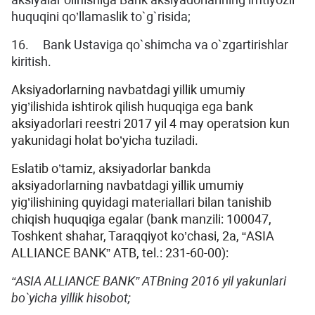
huquqini qo’llamaslik to`g`risida;
16. Bank Ustaviga qo`shimcha va o`zgartirishlar
kiritish.
Aksiyadorlarning navbatdagi yillik umumiy
yig’ilishida ishtirok qilish huquqiga ega bank
aksiyadorlari reestri 2017 yil 4 may operatsion kun
yakunidagi holat bo’yicha tuziladi.
Eslatib o’tamiz, aksiyadorlar bankda
aksiyadorlarning navbatdagi yillik umumiy
yig’ilishining quyidagi materiallari bilan tanishib
chiqish huquqiga egalar (bank manzili: 100047,
Toshkent shahar, Taraqqiyot ko’chasi, 2a, “ASIA
ALLIANCE BANK” ATB, tel.: 231-60-00):
“ASIA ALLIANCE BANK” ATBning 2016 yil yakunlari
bo`yicha yillik hisobot;