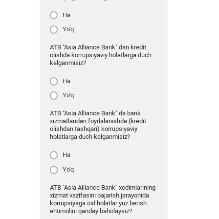
Ha
Yo'q
ATB "Asia Alliance Bank" dan kredit
olishda korrupsiyaviy holatlarga duch
kelganmisiz?
Ha
Yo'q
ATB "Asia Alliance Bank" da bank
xizmatlaridan foydalanishda (kredit
olishdan tashqari) korrupsiyaviy
holatlarga duch kelganmisiz?
Ha
Yo'q
ATB "Asia Alliance Bank" xodimlarining
xizmat vazifasini bajarish jarayonida
korrupsiyaga oid holatlar yuz berish
ehtimolini qanday baholaysiz?