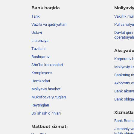
Bank haqida
Moliyaviy
Tarixi
Vakillik mu
Vazifa va qadriyatlari
Pul va valyu
Ustavi
Davlat qimm
operatsiyal
Litsenziya
Tuzilishi
Aksiyado
Boshqaruvi
Korporativ 
Sho`ba korxonalari
Moliyaviy k
Komplayens
Bankning riv
Hamkorlari
Axborotni o
Moliyaviy hisoboti
Bank aksiya
Mukofot va yutuqlari
Bank obligat
Reytinglari
Xizmatla
Bo`sh ish o`rinlari
Bank Boshqa
Matbuot xizmati
Jismoniy va
ko'rib chiqi