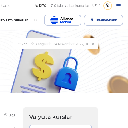
1270
Ofislar va bankomatlar
 haqida
UZ
rojaatni yuborish
Internet-bank
256
Yangilash: 24 November 2022, 10:18
6
898
Valyuta kurslari