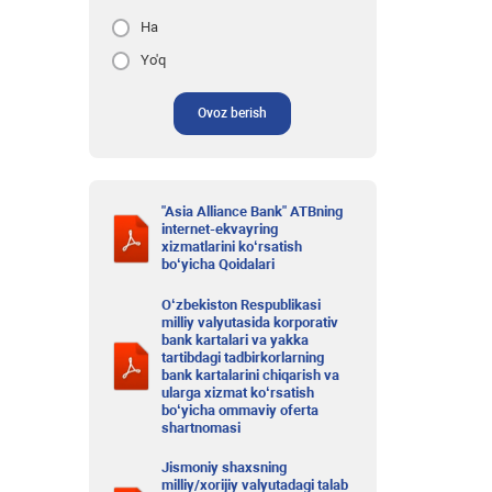
Ha
Yo'q
Ovoz berish
"Asia Alliance Bank" ATBning
internet-ekvayring
xizmatlarini ko‘rsatish
bo‘yicha Qoidalari
O‘zbekiston Respublikasi
milliy valyutasida korporativ
bank kartalari va yakka
tartibdagi tadbirkorlarning
bank kartalarini chiqarish va
ularga xizmat ko‘rsatish
bo‘yicha ommaviy oferta
shartnomasi
Jismoniy shaxsning
milliy/xorijiy valyutadagi talab