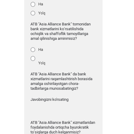
Ha
Yo'q
ATB "Asia Alliance Bank" tomonidan
bank xizmatlarini ko‘rsatilishida
ochiqlik va shaffoflik tamoyillariga
amal qilinishiga aminmisiz?
Ha
Yo'q
ATB "Asia Alliance Bank" da bank
xizmatlarini raqamlashtirish borasida
amalga oshirilayotgan chora-
tadbirlarga munosabatingiz?
Javobingizni ko'rsating
ATB "Asia Alliance Bank" xizmatlaridan
foydalanishda ortiqcha byurokratik
to‘siqlarga duch kelganmisiz?