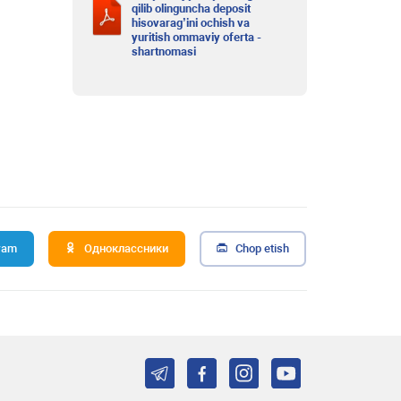
qilib olinguncha deposit
hisovarag’ini ochish va
yuritish ommaviy oferta -
shartnomasi
ram
Одноклассники
Chop etish