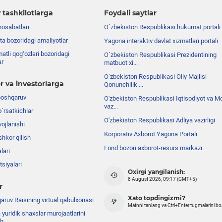
 tashkilotlarga
Foydali saytlar
nosabatlari
O`zbekiston Respublikasi hukumat portali
ta bozoridagi amaliyotlar
Yagona interaktiv davlat xizmatlari portali
atli qog‘ozlari bozoridagi
O`zbekiston Respublikasi Prezidentining
ar
matbuot xi...
Oʼzbekiston Respublikasi Oliy Majlisi
r va investorlarga
Qonunchilik ...
boshqaruv
O'zbekiston Respublikasi Iqtisodiyot va Mo
vaz...
o`rsatkichlar
O'zbekiston Respublikasi Adliya vazirligi
ojlanishi
Korporativ Axborot Yagona Portali
shkor qilish
Fond bozori axborot-resurs markazi
lari
siyalari
Oxirgi yangilanish:
8 August 2026, 09:17 (GMT+5)
r
Xato topdingizmi?
ruv Raisining virtual qabulxonasi
Matnni tanlang va Ctrl+Enter tugmalarini b
 yuridik shaxslar murojaatlarini
sh