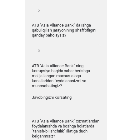
ATB "Asia Alliance Bank" da ishga
qabul qilish jarayonining shaffofligini
qanday baholaysiz?
ATB "Asia Alliance Bank" ning
korrupsiya haqida xabar berishga
mo‘ljallangan maxsus aloqa
kanallaridan foydalanasizmi va
munosabatingiz?
Javobingizni ko'rsating
ATB "Asia Alliance Bank" xizmatlaridan
foydalanishda va boshqa holatlarda
“tanish-bilishchilik” illatiga duch
kelganmisiz?