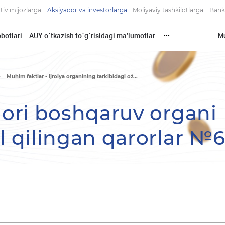
tiv mijozlarga
Aksiyador va investorlarga
Moliyaviy tashkilotlarga
Bank
botlari
AUY o`tkazish to`g`risidagi ma’lumotlar
Mu
•••
Muhim faktlar - Ijroiya organining tarkibidagi o`z...
ori boshqaruv organi
 qilingan qarorlar №