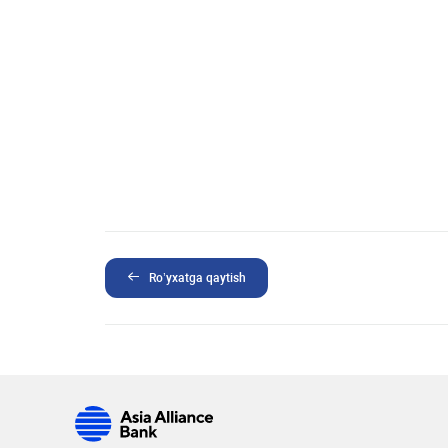
Ro’yxatga qaytish