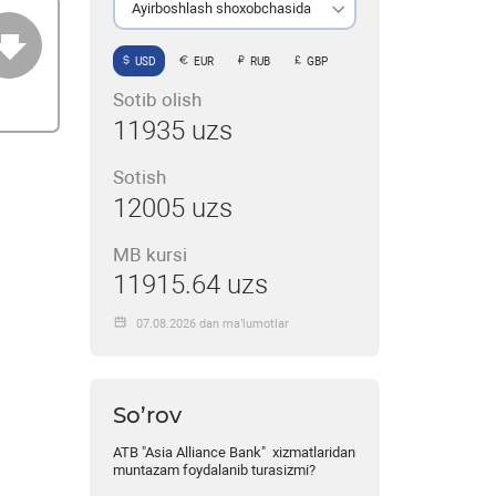
Ayirboshlash shoxobchasida
USD
EUR
RUB
GBP
Sotib olish
11935 uzs
Sotish
12005 uzs
MB kursi
11915.64 uzs
07.08.2026 dan ma’lumotlar
So’rov
ATB "Asia Alliance Bank" xizmatlaridan
muntazam foydalanib turasizmi?