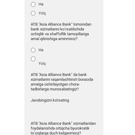
Ha
Yo'q
ATB "Asia Alliance Bank" tomonidan
bank xizmatlarini ko‘rsatilishida
ochiqlik va shaffoflik tamoyillariga
amal qilinishiga aminmisiz?
Ha
Yo'q
ATB "Asia Alliance Bank" da bank
xizmatlarini raqamlashtirish borasida
amalga oshirilayotgan chora-
tadbirlarga munosabatingiz?
Javobingizni ko'rsating
ATB "Asia Alliance Bank" xizmatlaridan
foydalanishda ortiqcha byurokratik
to‘siqlarga duch kelganmisiz?