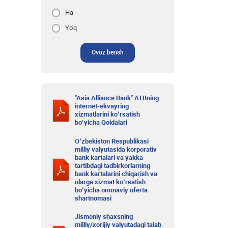
Ha
Yo'q
Ovoz berish
"Asia Alliance Bank" ATBning
internet-ekvayring
xizmatlarini ko‘rsatish
bo‘yicha Qoidalari
O‘zbekiston Respublikasi
milliy valyutasida korporativ
bank kartalari va yakka
tartibdagi tadbirkorlarning
bank kartalarini chiqarish va
ularga xizmat ko‘rsatish
bo‘yicha ommaviy oferta
shartnomasi
Jismoniy shaxsning
milliy/xorijiy valyutadagi talab