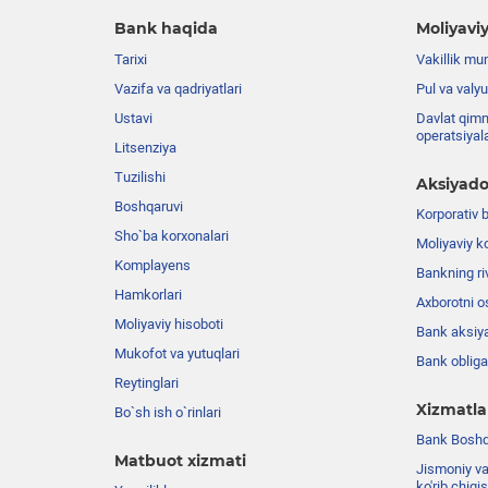
Bank haqida
Moliyaviy
Tarixi
Vakillik mu
Vazifa va qadriyatlari
Pul va valyu
Ustavi
Davlat qimm
operatsiyal
Litsenziya
Tuzilishi
Aksiyado
Boshqaruvi
Korporativ 
Sho`ba korxonalari
Moliyaviy k
Komplayens
Bankning riv
Hamkorlari
Axborotni o
Moliyaviy hisoboti
Bank aksiya
Mukofot va yutuqlari
Bank obligat
Reytinglari
Xizmatla
Bo`sh ish o`rinlari
Bank Boshqa
Matbuot xizmati
Jismoniy va
ko'rib chiqi