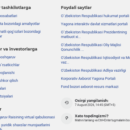
 tashkilotlarga
Foydali saytlar
nosabatlari
O`zbekiston Respublikasi hukumat portali
ta bozoridagi amaliyotlar
Yagona interaktiv davlat xizmatlari portali
atli qog‘ozlari bozoridagi
O`zbekiston Respublikasi Prezidentining
ar
matbuot xi...
Oʼzbekiston Respublikasi Oliy Majlisi
r va investorlarga
Qonunchilik ...
boshqaruv
O'zbekiston Respublikasi Iqtisodiyot va Mo
vaz...
o`rsatkichlar
O'zbekiston Respublikasi Adliya vazirligi
ojlanishi
Korporativ Axborot Yagona Portali
shkor qilish
Fond bozori axborot-resurs markazi
lari
siyalari
Oxirgi yangilanish:
7 August 2026, 14:45 (GMT+5)
r
Xato topdingizmi?
ruv Raisining virtual qabulxonasi
Matnni tanlang va Ctrl+Enter tugmalarini b
 yuridik shaxslar murojaatlarini
sh