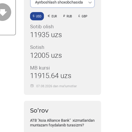
Ayirboshlash shoxobchasida
USD
EUR
RUB
GBP
Sotib olish
11935 uzs
Sotish
12005 uzs
MB kursi
11915.64 uzs
07.08.2026 dan ma’lumotlar
So’rov
ATB "Asia Alliance Bank" xizmatlaridan
muntazam foydalanib turasizmi?