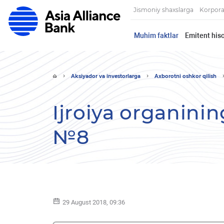
Jismoniy shaxslarga
Korpora
Muhim faktlar
Emitent hiso
Aksiyador va investorlarga
Axborotni oshkor qilish
Ijroiya organinin
№8
29 August 2018, 09:36