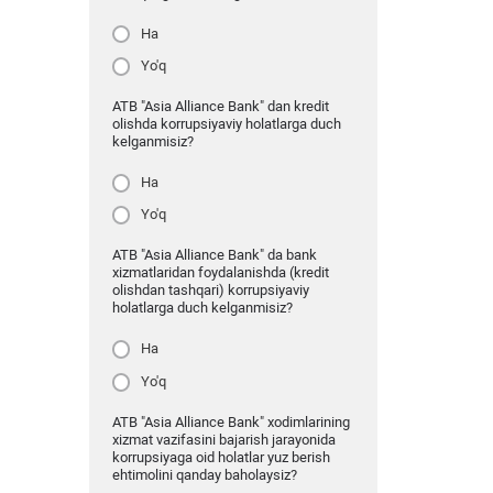
Ha
Yo'q
ATB "Asia Alliance Bank" dan kredit
olishda korrupsiyaviy holatlarga duch
kelganmisiz?
Ha
Yo'q
ATB "Asia Alliance Bank" da bank
xizmatlaridan foydalanishda (kredit
olishdan tashqari) korrupsiyaviy
holatlarga duch kelganmisiz?
Ha
Yo'q
ATB "Asia Alliance Bank" xodimlarining
xizmat vazifasini bajarish jarayonida
korrupsiyaga oid holatlar yuz berish
ehtimolini qanday baholaysiz?