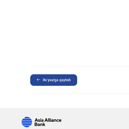
Ro’yxatga qaytish