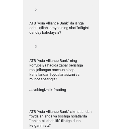
ATB "Asia Alliance Bank" da ishga
qabul qilish jarayonining shaffofligini
qanday baholaysiz?
ATB "Asia Alliance Bank" ning
korrupsiya haqida xabar berishga
mo‘ljallangan maxsus aloqa
kanallaridan foydalanasizmi va
munosabatingiz?
Javobingizni ko'rsating
ATB "Asia Alliance Bank" xizmatlaridan
foydalanishda va boshqa holatlarda
“tanish-bilishchilik” illatiga duch
kelganmisiz?