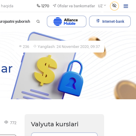
1270
Ofislar va bankomatlar
 haqida
UZ
rojaatni yuborish
Internet-bank
236
Yangilash: 24 November 2020, 09:37
lar
772
Valyuta kurslari