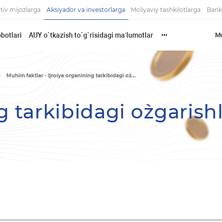
tiv mijozlarga
Aksiyador va investorlarga
Moliyaviy tashkilotlarga
Bank
botlari
AUY o`tkazish to`g`risidagi ma’lumotlar
Mu
•••
Muhim faktlar - Ijroiya organining tarkibidagi o`z...
g tarkibidagi o`zgarish