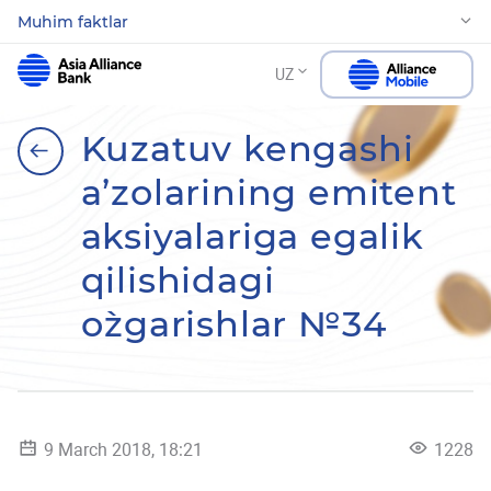
Muhim faktlar
UZ
Kuzatuv kengashi
a’zolarining emitent
aksiyalariga egalik
qilishidagi
o`zgarishlar №34
9 March 2018, 18:21
1228