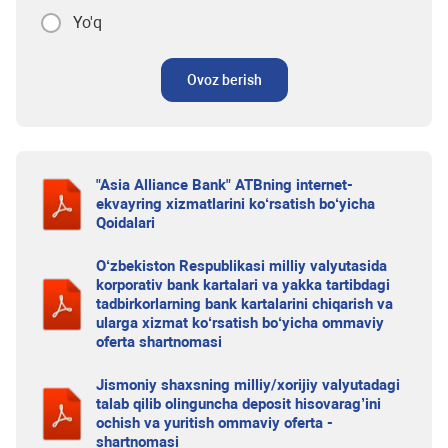
Yo'q
Ovoz berish
"Asia Alliance Bank" ATBning internet-
ekvayring xizmatlarini ko‘rsatish bo‘yicha
Qoidalari
O‘zbekiston Respublikasi milliy valyutasida
korporativ bank kartalari va yakka tartibdagi
tadbirkorlarning bank kartalarini chiqarish va
ularga xizmat ko‘rsatish bo‘yicha ommaviy
oferta shartnomasi
Jismoniy shaxsning milliy/xorijiy valyutadagi
talab qilib olinguncha deposit hisovarag’ini
ochish va yuritish ommaviy oferta -
shartnomasi