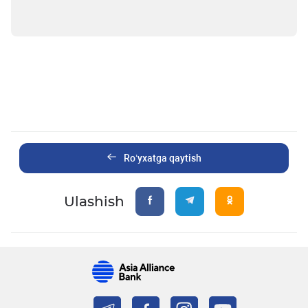
Ro’yxatga qaytish
Ulashish