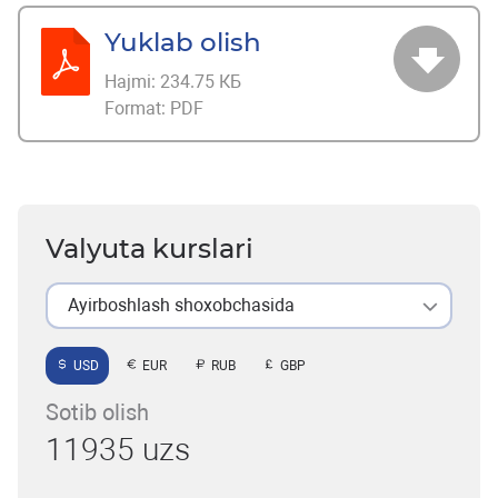
Yuklab olish
Hajmi:
234.75 КБ
Format:
PDF
Valyuta kurslari
Ayirboshlash shoxobchasida
USD
EUR
RUB
GBP
Sotib olish
11935 uzs