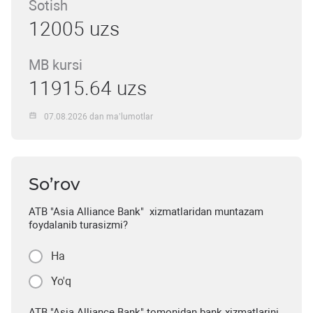
Sotish
12005 uzs
MB kursi
11915.64 uzs
07.08.2026 dan ma’lumotlar
So’rov
ATB "Asia Alliance Bank" xizmatlaridan muntazam
foydalanib turasizmi?
Ha
Yo'q
ATB "Asia Alliance Bank" tomonidan bank xizmatlarini