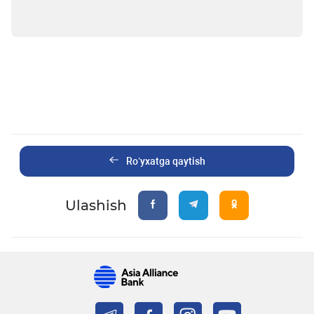
Ro’yxatga qaytish
Ulashish