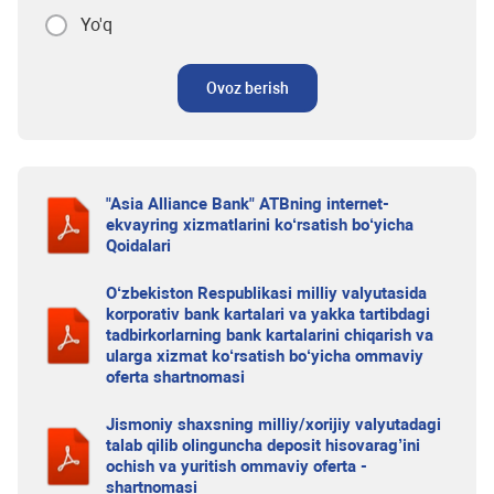
Yo'q
Ovoz berish
"Asia Alliance Bank" ATBning internet-
ekvayring xizmatlarini ko‘rsatish bo‘yicha
Qoidalari
O‘zbekiston Respublikasi milliy valyutasida
korporativ bank kartalari va yakka tartibdagi
tadbirkorlarning bank kartalarini chiqarish va
ularga xizmat ko‘rsatish bo‘yicha ommaviy
oferta shartnomasi
Jismoniy shaxsning milliy/xorijiy valyutadagi
talab qilib olinguncha deposit hisovarag’ini
ochish va yuritish ommaviy oferta -
shartnomasi