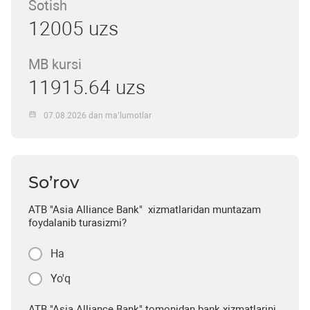
Sotish
12005 uzs
MB kursi
11915.64 uzs
07.08.2026 dan ma’lumotlar
So’rov
ATB "Asia Alliance Bank" xizmatlaridan muntazam
foydalanib turasizmi?
Ha
Yo'q
ATB "Asia Alliance Bank" tomonidan bank xizmatlarini