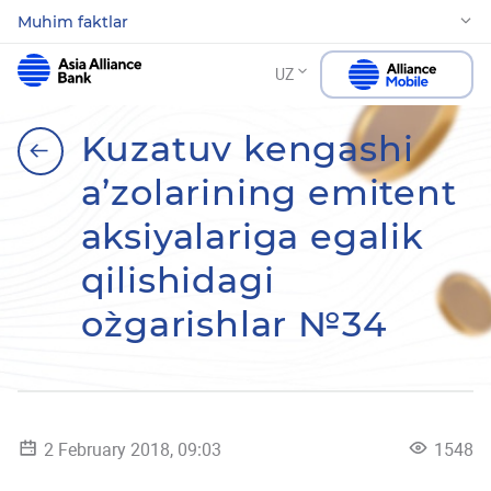
Muhim faktlar
UZ
Kuzatuv kengashi
a’zolarining emitent
aksiyalariga egalik
qilishidagi
o`zgarishlar №34
2 February 2018, 09:03
1548