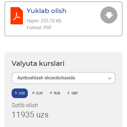
Yuklab olish
Hajmi:
235.10 КБ
Format:
PDF
Valyuta kurslari
Ayirboshlash shoxobchasida
USD
EUR
RUB
GBP
Sotib olish
11935 uzs