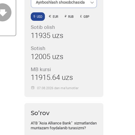
Ayirboshlash shoxobchasida
USD
EUR
RUB
GBP
Sotib olish
11935 uzs
Sotish
12005 uzs
MB kursi
11915.64 uzs
07.08.2026 dan ma’lumotlar
So’rov
ATB "Asia Alliance Bank" xizmatlaridan
muntazam foydalanib turasizmi?