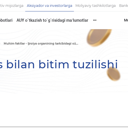
tiv mijozlarga
Aksiyador va investorlarga
Moliyaviy tashkilotlarga
Bank
botlari
AUY o`tkazish to`g`risidagi ma’lumotlar
Mu
•••
Muhim faktlar - Ijroiya organining tarkibidagi o`z...
 bilan bitim tuzilishi