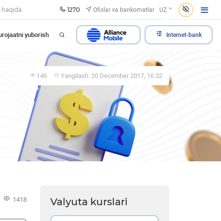
1270
Ofislar va bankomatlar
 haqida
UZ
rojaatni yuborish
Internet-bank
146
Yangilash: 20 December 2017, 16:32
1418
Valyuta kurslari