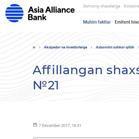
Jismoniy shaxslarga
Korpora
Muhim faktlar
Emitent hiso
Aksiyador va investorlarga
Axborotni oshkor qilish
Affillangan shaxs
№21
7 December 2017, 16:31