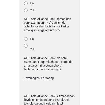
Ha
Yo'q
ATB "Asia Alliance Bank" tomonidan
bank xizmatlarini ko‘rsatilishida
ochiqlik va shaffoflik tamoyillariga
amal qilinishiga aminmisiz?
Ha
Yo'q
ATB "Asia Alliance Bank" da bank
xizmatlarini raqamlashtirish borasida
amalga oshirilayotgan chora-
tadbirlarga munosabatingiz?
Javobingizni ko'rsating
ATB "Asia Alliance Bank" xizmatlaridan
foydalanishda ortiqcha byurokratik
to‘siqlarga duch kelganmisiz?