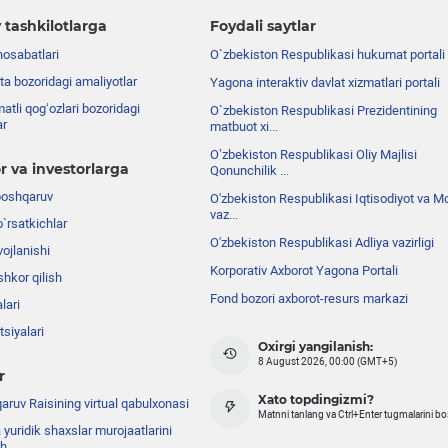
 tashkilotlarga
Foydali saytlar
nosabatlari
O`zbekiston Respublikasi hukumat portali
ta bozoridagi amaliyotlar
Yagona interaktiv davlat xizmatlari portali
atli qog‘ozlari bozoridagi
O`zbekiston Respublikasi Prezidentining
ar
matbuot xi...
Oʼzbekiston Respublikasi Oliy Majlisi
r va investorlarga
Qonunchilik ...
boshqaruv
O'zbekiston Respublikasi Iqtisodiyot va Mo
vaz...
o`rsatkichlar
O'zbekiston Respublikasi Adliya vazirligi
ojlanishi
Korporativ Axborot Yagona Portali
shkor qilish
Fond bozori axborot-resurs markazi
lari
siyalari
Oxirgi yangilanish:
8 August 2026, 00:00 (GMT+5)
r
Xato topdingizmi?
ruv Raisining virtual qabulxonasi
Matnni tanlang va Ctrl+Enter tugmalarini b
 yuridik shaxslar murojaatlarini
sh