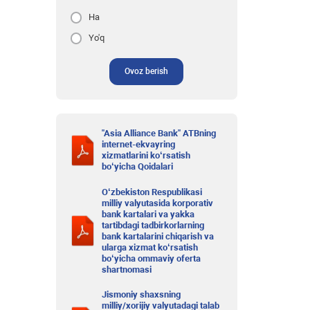
Ha
Yo'q
Ovoz berish
"Asia Alliance Bank" ATBning
internet-ekvayring
xizmatlarini ko‘rsatish
bo‘yicha Qoidalari
O‘zbekiston Respublikasi
milliy valyutasida korporativ
bank kartalari va yakka
tartibdagi tadbirkorlarning
bank kartalarini chiqarish va
ularga xizmat ko‘rsatish
bo‘yicha ommaviy oferta
shartnomasi
Jismoniy shaxsning
milliy/xorijiy valyutadagi talab