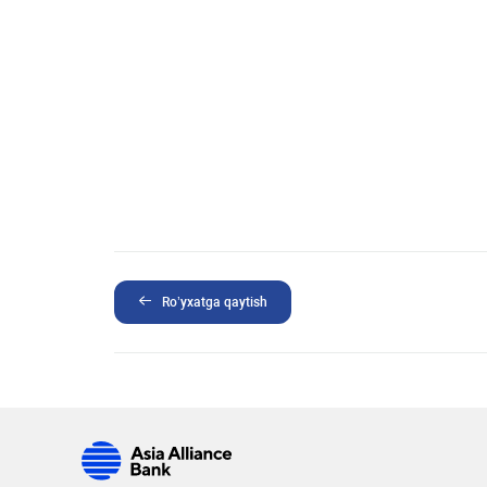
Ro’yxatga qaytish