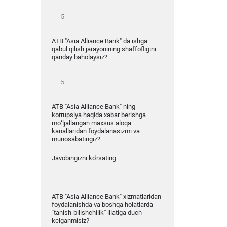
ATB "Asia Alliance Bank" da ishga
qabul qilish jarayonining shaffofligini
qanday baholaysiz?
ATB "Asia Alliance Bank" ning
korrupsiya haqida xabar berishga
mo‘ljallangan maxsus aloqa
kanallaridan foydalanasizmi va
munosabatingiz?
Javobingizni ko'rsating
ATB "Asia Alliance Bank" xizmatlaridan
foydalanishda va boshqa holatlarda
“tanish-bilishchilik” illatiga duch
kelganmisiz?