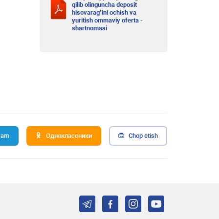
qilib olinguncha deposit
hisovarag’ini ochish va
yuritish ommaviy oferta -
shartnomasi
ram
Одноклассники
Chop etish