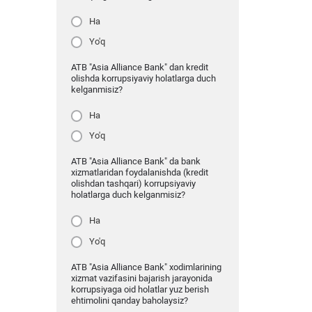
Ha
Yo'q
ATB "Asia Alliance Bank" dan kredit
olishda korrupsiyaviy holatlarga duch
kelganmisiz?
Ha
Yo'q
ATB "Asia Alliance Bank" da bank
xizmatlaridan foydalanishda (kredit
olishdan tashqari) korrupsiyaviy
holatlarga duch kelganmisiz?
Ha
Yo'q
ATB "Asia Alliance Bank" xodimlarining
xizmat vazifasini bajarish jarayonida
korrupsiyaga oid holatlar yuz berish
ehtimolini qanday baholaysiz?