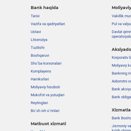
Bank haqida
Moliyaviy
Tarixi
Vakillik mu
Vazifa va qadriyatlari
Pul va valyu
Ustavi
Davlat qimm
operatsiyal
Litsenziya
Tuzilishi
Aksiyado
Boshqaruvi
Korporativ 
Sho`ba korxonalari
Moliyaviy k
Komplayens
Bankning riv
Hamkorlari
Axborotni o
Moliyaviy hisoboti
Bank aksiya
Mukofot va yutuqlari
Bank obligat
Reytinglari
Xizmatla
Bo`sh ish o`rinlari
Bank Boshqa
Matbuot xizmati
Jismoniy va
ko'rib chiqi